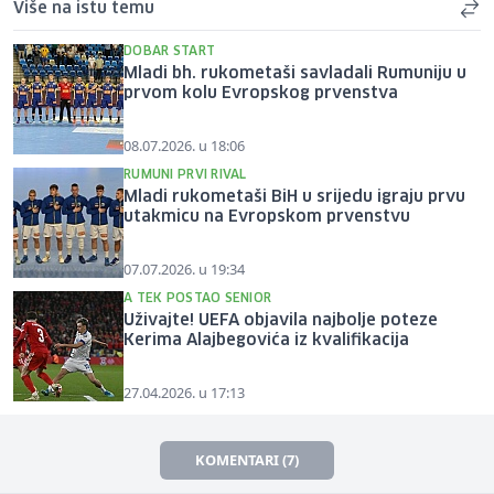
Više na istu temu
DOBAR START
Mladi bh. rukometaši savladali Rumuniju u
prvom kolu Evropskog prvenstva
08.07.2026. u 18:06
RUMUNI PRVI RIVAL
Mladi rukometaši BiH u srijedu igraju prvu
utakmicu na Evropskom prvenstvu
07.07.2026. u 19:34
A TEK POSTAO SENIOR
Uživajte! UEFA objavila najbolje poteze
Kerima Alajbegovića iz kvalifikacija
27.04.2026. u 17:13
KOMENTARI (7)