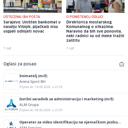
OŠTEĆENA I BH POŠTA
O PONIŠTENOJ ODLUCI
Sarajevo: Uništen bankomat u
Direktorica mostarskog
naselju Višnjik, pljačkaši nisu
Komunalnog o otkazima:
uspjeli odnijeti novac
Naravno da bih sve ponovila,
neki radnici su od mene tražili
zaštitu
1 sat
1 sat
Oglasi za posao
Snimatelj (m/ž)
Arena Sport BH
Prijava do: 14.08.2026. u 23:59
Izvršni saradnik za administraciju i marketing (m/ž)
ALM Grupa
Prijava do: 06.08.2026. u 23:59
Operater za video identifikaciju na njemačkom jeziku
(m/ž)
ASM Services