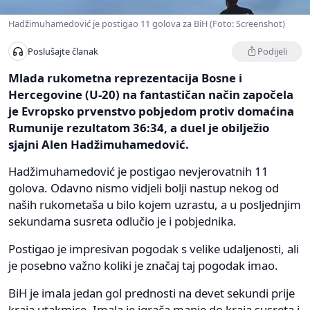
Hadžimuhamedović je postigao 11 golova za BiH (Foto: Screenshot)
Podijeli
Poslušajte članak
Mlada rukometna reprezentacija Bosne i
Hercegovine (U-20) na fantastičan način započela
je Evropsko prvenstvo pobjedom protiv domaćina
Rumunije rezultatom 36:34, a duel je obilježio
sjajni Alen Hadžimuhamedović.
Hadžimuhamedović je postigao nevjerovatnih 11
golova. Odavno nismo vidjeli bolji nastup nekog od
naših rukometaša u bilo kojem uzrastu, a u posljednjim
sekundama susreta odlučio je i pobjednika.
Postigao je impresivan pogodak s velike udaljenosti, ali
je posebno važno koliki je značaj taj pogodak imao.
BiH je imala jedan gol prednosti na devet sekundi prije
kraja utakmice. Imala je igrača manje do kraja susreta i