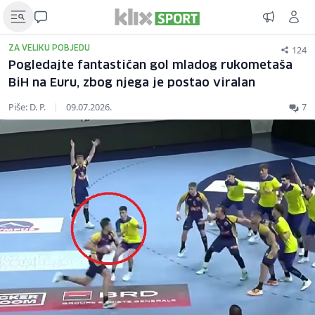
124
ZA VELIKU POBJEDU
Pogledajte fantastičan gol mladog rukometaša
BiH na Euru, zbog njega je postao viralan
Piše: D. P.
|
09.07.2026.
7