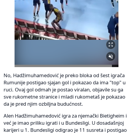
No, Hadžimuhamedović je preko bloka od šest igrača
Rumunije postigao sjajan gol i pokazao da ima "top" u
ruci. Ovaj gol odmah je postao viralan, objavile su ga
sve rukometne stranice i mladi rukometaš je pokazao
da je pred njim ozbiljna budućnost.
Alen Hadžimuhamedović igra za njemački Bietigheim i
već je imao priliku igrati i u Bundesligi. U dosadašnjoj
karijeri u 1. Bundesligi odigrao je 11 susreta i postigao