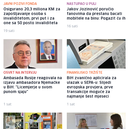
JAVNI POZIVI FONDA
NASTUPAO U PULI
Osigurano 20,3 miliona KM za
Jakov Jozinović poručio
zapošljavanje osoba s
fanovima da prestanu bacati
invaliditetom, prvi put i za
mobitele na binu: Pogazit ću ih
one sa 50 posto invaliditeta
16 sati
19 sati
OSVRT NA INTERVJU
FINANSIJSKO TRŽIŠTE
Ambasada Rusije reagovala na
BiH zvanično aplicirala za
izjavu ambasadora Njemačke
ulazak u SEPA-u: Slijedi
u BiH: "Licemjerje u svom
evropska provjera, prve
punom sjaju"
transakcije moguće za
najmanje šest mjeseci
1 sat
1 sat