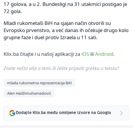
17 golova, a u 2. Bundesligi na 31 utakmici postigao je
72 gola.
Mladi rukometaši BiH na sjajan način otvorili su
Evropsko prvenstvo, a već danas ih očekuje drugo kolo
grupne faze i duel protiv Izraela u 11 sati.
Klix.ba čitajte i u našoj aplikaciji za
iOS
ili
Android
.
Znate nešto više o temi ili želite prijaviti grešku u tekstu?
mlada rukometna reprezentacija BiH
Alen Hadžimuhamedović
Dodajte Klix.ba među omiljene izvore na Googlu