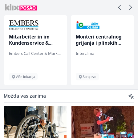
Mitarbeiter:in im
Monteri centralnog
Kundenservice &
grijanja i plinskih
Support (m/w/d)
instalacija (m)
Embers Call Center & Marketing
Interclima
Više lokacija
Sarajevo
Možda vas zanima