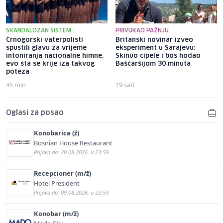
SKANDALOZAN SISTEM
PRIVUKAO PAŽNJU
Crnogorski vaterpolisti
Britanski novinar izveo
spustili glavu za vrijeme
eksperiment u Sarajevu:
intoniranja nacionalne himne,
Skinuo cipele i bos hodao
evo šta se krije iza takvog
Baščaršijom 30 minuta
poteza
45 min
19 sati
Oglasi za posao
Konobarica (ž)
Bosnian House Restaurant
Prijava do: 20.08.2026. u 23:59
Recepcioner (m/ž)
Hotel President
Prijava do: 09.08.2026. u 23:59
Konobar (m/ž)