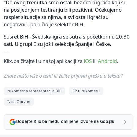
"Do ovog trenutka smo ostali bez četiri igrača koji su
na posljednjem testiranju bili pozitivni. Očekujemo
rasplet situacije sa njima, a svi ostali igrači su
negativni", poručio je selektor BiH.
Susret BiH - Švedska igra se sutra s početkom u 20:30
sati. U grupi E su još i selekcije Španije i Češke.
Klix.ba čitajte i u našoj aplikaciji za
iOS
ili
Android
.
Znate nešto više o temi ili želite prijaviti grešku u tekstu?
rukometna reprezentacija BiH
EP u rukometu
Ivica Obrvan
Dodajte Klix.ba među omiljene izvore na Googlu