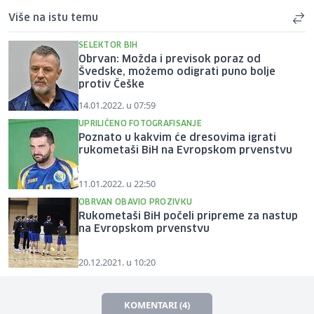
Više na istu temu
SELEKTOR BIH
Obrvan: Možda i previsok poraz od
Švedske, možemo odigrati puno bolje
protiv Češke
14.01.2022. u 07:59
UPRILIČENO FOTOGRAFISANJE
Poznato u kakvim će dresovima igrati
rukometaši BiH na Evropskom prvenstvu
11.01.2022. u 22:50
OBRVAN OBAVIO PROZIVKU
Rukometaši BiH počeli pripreme za nastup
na Evropskom prvenstvu
20.12.2021. u 10:20
KOMENTARI (4)