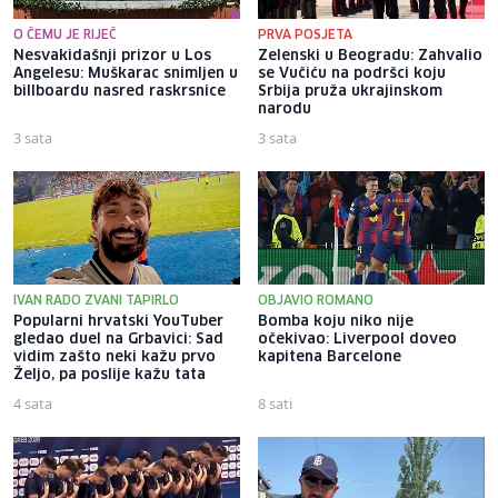
O ČEMU JE RIJEČ
PRVA POSJETA
Nesvakidašnji prizor u Los
Zelenski u Beogradu: Zahvalio
Angelesu: Muškarac snimljen u
se Vučiću na podršci koju
billboardu nasred raskrsnice
Srbija pruža ukrajinskom
narodu
3 sata
3 sata
IVAN RADO ZVANI TAPIRLO
OBJAVIO ROMANO
Popularni hrvatski YouTuber
Bomba koju niko nije
gledao duel na Grbavici: Sad
očekivao: Liverpool doveo
vidim zašto neki kažu prvo
kapitena Barcelone
Željo, pa poslije kažu tata
4 sata
8 sati