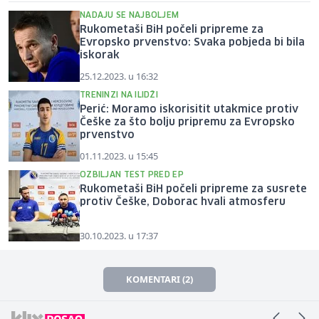
NADAJU SE NAJBOLJEM
Rukometaši BiH počeli pripreme za
Evropsko prvenstvo: Svaka pobjeda bi bila
iskorak
25.12.2023. u 16:32
TRENINZI NA ILIDŽI
Perić: Moramo iskorisitit utakmice protiv
Češke za što bolju pripremu za Evropsko
prvenstvo
01.11.2023. u 15:45
OZBILJAN TEST PRED EP
Rukometaši BiH počeli pripreme za susrete
protiv Češke, Doborac hvali atmosferu
30.10.2023. u 17:37
KOMENTARI (2)