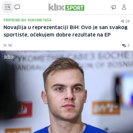
24
PRIPREME BH. RUKOMETAŠA
Novajlija u reprezentaciji BiH: Ovo je san svakog
sportiste, očekujem dobre rezultate na EP
N. M.
2