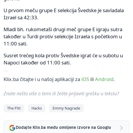
U prvom meču grupe E selekcija Švedske je savladala
Izrael sa 42:33.
Mladi bh. rukometaši drugi meč grupe E igraju sutra
također u Turdi protiv selekcije Izraela s početkom u
11:00 sati.
Susret trećeg kola protiv Švedske igrat će u subotu u
Napoci također od 11:00 sati.
Klix.ba čitajte i u našoj aplikaciji za
iOS
ili
Android
.
Znate nešto više o temi ili želite prijaviti grešku u tekstu?
The Pitt
Hacks
Emmy Nagrade
Dodajte Klix.ba među omiljene izvore na Googlu