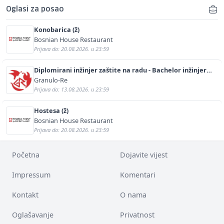
Oglasi za posao
Konobarica (ž)
Bosnian House Restaurant
Prijava do: 20.08.2026. u 23:59
Diplomirani inžinjer zaštite na radu - Bachelor inžinjer
sigurnosti i pomoći (m/ž)
Granulo-Re
Prijava do: 13.08.2026. u 23:59
Hostesa (ž)
Bosnian House Restaurant
Prijava do: 20.08.2026. u 23:59
Početna
Dojavite vijest
Impressum
Komentari
Kontakt
O nama
Oglašavanje
Privatnost