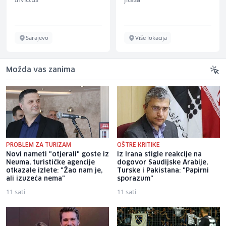
Sarajevo
Više lokacija
Možda vas zanima
PROBLEM ZA TURIZAM
OŠTRE KRITIKE
Novi nameti "otjerali" goste iz
Iz Irana stigle reakcije na
Neuma, turističke agencije
dogovor Saudijske Arabije,
otkazale izlete: "Žao nam je,
Turske i Pakistana: "Papirni
ali izuzeća nema"
sporazum"
11 sati
11 sati