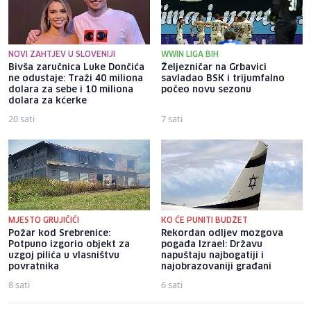
NOVI ZAHTJEV U SLOVENIJI
WWIN LIGA BIH
Bivša zaručnica Luke Dončića
Željezničar na Grbavici
ne odustaje: Traži 40 miliona
savladao BSK i trijumfalno
dolara za sebe i 10 miliona
počeo novu sezonu
dolara za kćerke
20 sati
7 sati
MJESTO GRUJIČIĆI
KO ĆE PUNITI BUDŽET
Požar kod Srebrenice:
Rekordan odljev mozgova
Potpuno izgorio objekt za
pogađa Izrael: Državu
uzgoj pilića u vlasništvu
napuštaju najbogatiji i
povratnika
najobrazovaniji građani
8 sati
6 sati