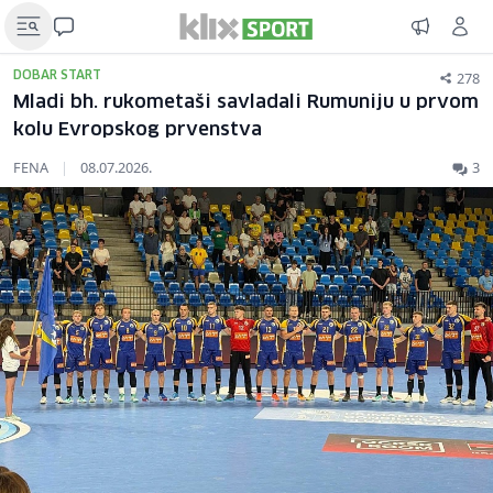
278
DOBAR START
Mladi bh. rukometaši savladali Rumuniju u prvom
kolu Evropskog prvenstva
FENA
|
08.07.2026.
3