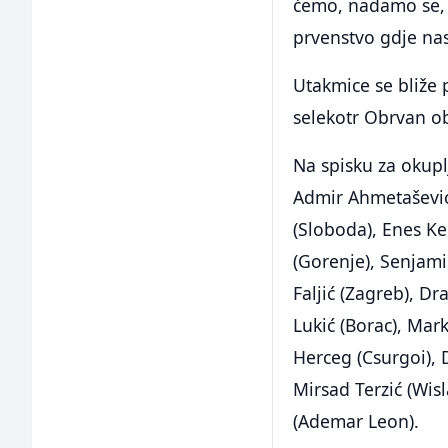
ćemo, nadamo se, i
prvenstvo gdje nas
Utakmice se bliže 
selekotr Obrvan ob
Na spisku za okuplj
Admir Ahmetašević 
(Sloboda), Enes Ke
(Gorenje), Senjami
Faljić (Zagreb), D
Lukić (Borac), Mar
Herceg (Csurgoi),
Mirsad Terzić (Wisl
(Ademar Leon).