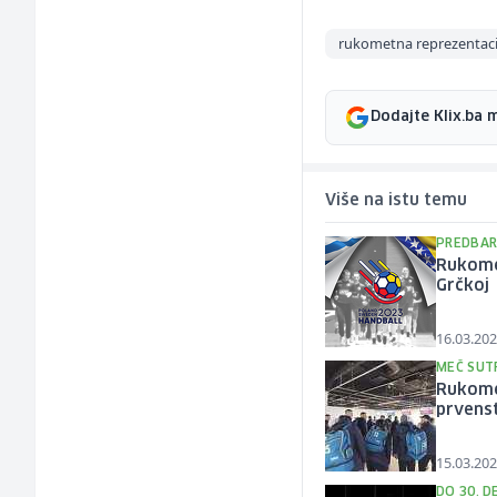
rukometna reprezentaci
Dodajte Klix.ba 
Više na istu temu
PREDBAR
Rukome
Grčkoj
16.03.202
MEČ SUTR
Rukomet
prvens
15.03.202
DO 30. 