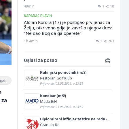
49min
1
10
NAPADAČ PLAVIH
Aldian Korora (17) je postigao prvijenac za
Želju, otkriveno gdje je završio njegov dres:
"Ne dao Bog da ga operete"
1h 4min
7
263
Oglasi za posao
Kuhinjski pomoćnik (m/ž)
Restoran Golf Klub
jeli
Prijava do: 03.09.2026. u 23:59
n
Konobar (m/ž)
 za
Mado BiH
Prijava do: 23.08.2026. u 23:59
Diplomirani inžinjer zaštite na radu -
Bachelor inžinjer sigurnosti i pomoći
Granulo-Re
(m/ž)