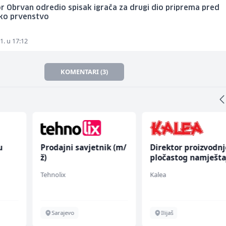
r Obrvan odredio spisak igrača za drugi dio priprema pred
ko prvenstvo
1. u 17:12
KOMENTARI (3)
u
Prodajni savjetnik (m/
Direktor proizvodnj
ž)
pločastog namješta
 (m/
(m/ž)
Tehnolix
Kalea
Sarajevo
Ilijaš