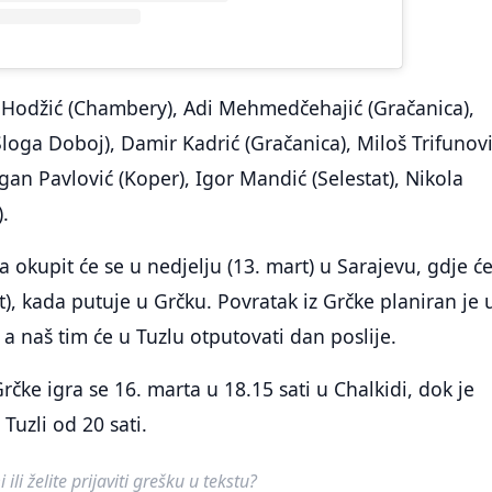
 Hodžić (Chambery), Adi Mehmedčehajić (Gračanica),
loga Doboj), Damir Kadrić (Gračanica), Miloš Trifunov
gan Pavlović (Koper), Igor Mandić (Selestat), Nikola
).
 okupit će se u nedjelju (13. mart) u Sarajevu, gdje će
t), kada putuje u Grčku. Povratak iz Grčke planiran je 
, a naš tim će u Tuzlu otputovati dan poslije.
Grčke igra se 16. marta u 18.15 sati u Chalkidi, dok je
Tuzli od 20 sati.
ili želite prijaviti grešku u tekstu?