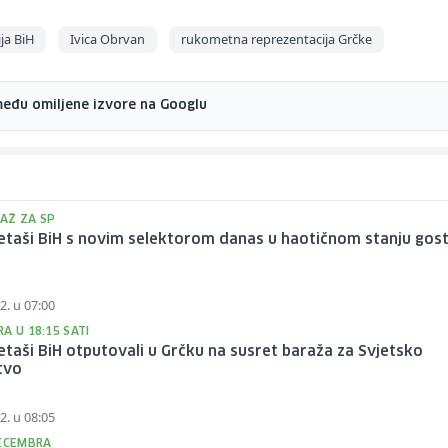
ja BiH
Ivica Obrvan
rukometna reprezentacija Grčke
među omiljene izvore na Googlu
AŽ ZA SP
taši BiH s novim selektorom danas u haotičnom stanju gost
2. u 07:00
A U 18:15 SATI
aši BiH otputovali u Grčku na susret baraža za Svjetsko
tvo
2. u 08:05
DECEMBRA