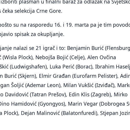
zboriti plasman u finalni baraž za odlazak na Svjetsk
 čeka selekcija Crne Gore.
pošto su na rasporedu 16. i 19. marta pa je tim povo
javio spisak za okupljanje.
anje nalazi se 21 igrač i to: Benjamin Burić (Flensburg
(Wisla Plock), Nebojša Bojić (Celje), Alen Ovčina
škić (Ludwigshafen), Luka Perić (Borac), Ibrahim Haselj
n Burić (Skjern), Elmir Građan (Eurofarm Pelister), Adi
ragan Šoljić (Ademar Leon), Milan Vukšić (Izviđač), Mar
ko Davidović (Tatran Prešov), Edin Klis (Zagreb), Mirko
 Dino Hamidović (Gyongyos), Marin Vegar (Dobrogea S
a Plock), Dejan Malinović (Balatonfuredi), Stjepan Jozi