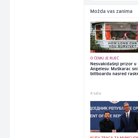
Možda vas zanima
O ČEMU JE RIJEČ
Nesvakidašnji prizor u
Angelesu: Muškarac sni
billboardu nasred rask
4 sata