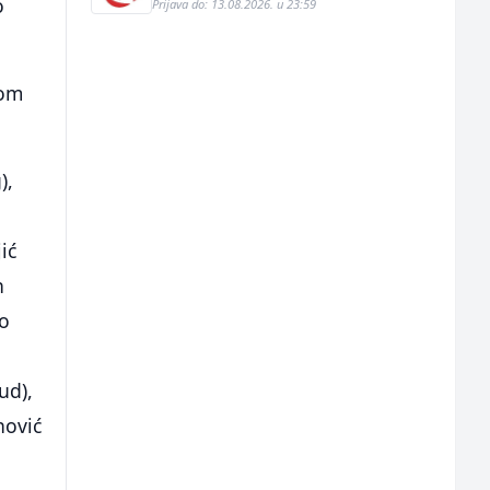
o
Prijava do: 13.08.2026. u 23:59
dom
),
ić
n
ko
ud),
nović