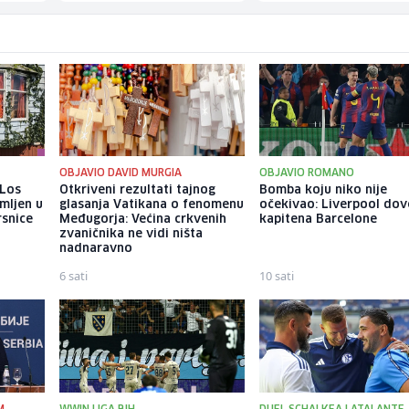
OBJAVIO DAVID MURGIA
OBJAVIO ROMANO
 Los
Otkriveni rezultati tajnog
Bomba koju niko nije
mljen u
glasanja Vatikana o fenomenu
očekivao: Liverpool do
rsnice
Međugorja: Većina crkvenih
kapitena Barcelone
zvaničnika ne vidi ništa
nadnaravno
6 sati
10 sati