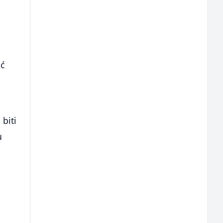
ić
 biti
u