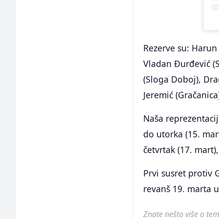
Rezerve su: Harun
Vladan Đurđević (S
(Sloga Doboj), Dra
Jeremić (Gračanica
Naša reprezentacija
do utorka (15. mar
četvrtak (17. mart)
Prvi susret protiv 
revanš 19. marta u 
Znate nešto više o temi 