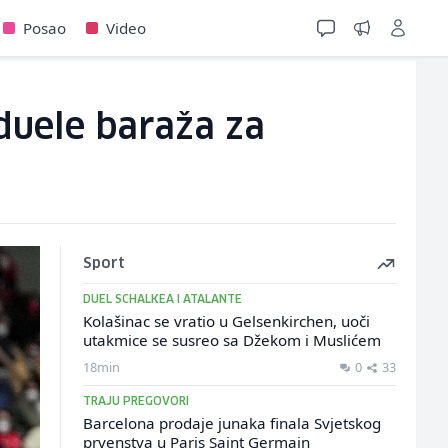
Posao
Video
duele baraža za
Sport
DUEL SCHALKEA I ATALANTE
Kolašinac se vratio u Gelsenkirchen, uoči
utakmice se susreo sa Džekom i Muslićem
18min
0
33
TRAJU PREGOVORI
Barcelona prodaje junaka finala Svjetskog
prvenstva u Paris Saint Germain