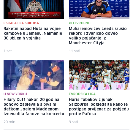
ESKALACIJA SUKOBA
POTVRĐENO
Raketni napad Huta na vojne
Muharemovićev Leeds srušio
kampove u Jemenu: Najmanje
rekord i zvanično doveo
30 ubijenih vojnika
veliko pojačanje iz
Manchester Cityja
1 sat
11 sati
U NEW YORKU
EVROPSKA LIGA
Hilary Duff nakon 20 godina
Haris Tabaković junak
ponovo zapjevala s bivšim
Salzburga, pogledajte kako je
dečkom Joelom Maddenom:
postigao prvijenac za pobjedu
Iznenadila fanove na koncertu
protiv Pafosa
20 min
9 sati