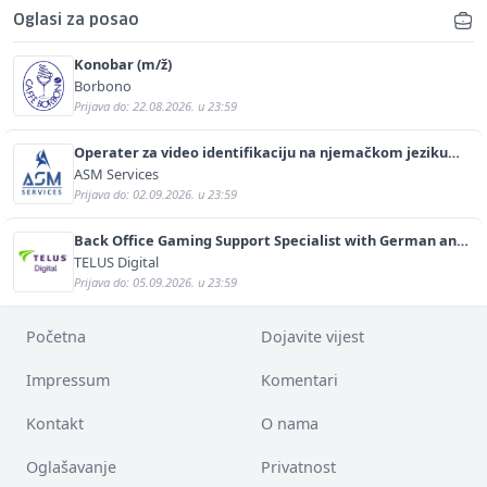
Oglasi za posao
Konobar (m/ž)
Borbono
Prijava do: 22.08.2026. u 23:59
Operater za video identifikaciju na njemačkom jeziku
(m/ž)
ASM Services
Prijava do: 02.09.2026. u 23:59
Back Office Gaming Support Specialist with German and
English (m/f)
TELUS Digital
Prijava do: 05.09.2026. u 23:59
Početna
Dojavite vijest
Impressum
Komentari
Kontakt
O nama
Oglašavanje
Privatnost