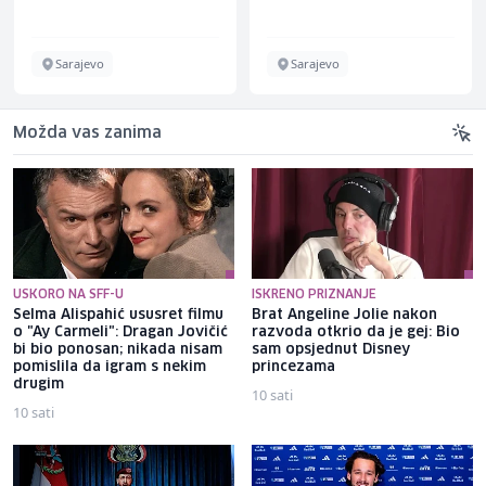
Sarajevo
Sarajevo
Možda vas zanima
USKORO NA SFF-U
ISKRENO PRIZNANJE
Selma Alispahić ususret filmu
Brat Angeline Jolie nakon
o "Ay Carmeli": Dragan Jovičić
razvoda otkrio da je gej: Bio
bi bio ponosan; nikada nisam
sam opsjednut Disney
pomislila da igram s nekim
princezama
drugim
10 sati
10 sati