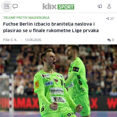
27
TRIJUMF PROTIV MAGDEBURGA
Fuchse Berlin izbacio branitelja naslova i
plasirao se u finale rukometne Lige prvaka
Piše: E. K.
|
13.06.2026.
0