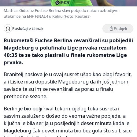
Mathias Gidsel iz Fuchse Berlina slavi pobjedu nakon uzbudljive
utakmice na EHF FINAL4 u Kelnu (Foto: Reuters)
Podijeli
Poslušajte članak
Rukometaši Fuchse Berlina revanširali su pobijedili
Magdeburg u polufinalu Lige prvaka rezultatom
40:35 te se tako plasirali u finale rukometne Lige
prvaka.
Branitelj naslova je u ovaj susret ušao kao blagi favorit,
ali Lisice nisu dopustile Magdeburug da ih još jednom
savlada te su im se revanširali za poraz u finalu
prethodne sezone.
Berlin je bio bolji rival tokom cijelog toka susreta i
sasvim zasluženo došao do veoma važne pobjede, a
ključna je bila serija u posljednjih deset minuta kada je
Magdeburg čak devet minuta bio bez gola što su Lisice