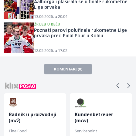
Aalborga i plasirala se u finale rukometne
Lige prvaka
13.06.2026. u 20:04
ŽRIJEB U BEČU
Poznati parovi polufinala rukometne Lige
prvaka pred Final Four u Kölnu
12.05.2026. u 17:02
KOMENTARI (0)
Radnik u proizvodnji
Kundenbetreuer
(m/ž)
(m/w)
Fine Food
Servicepoint