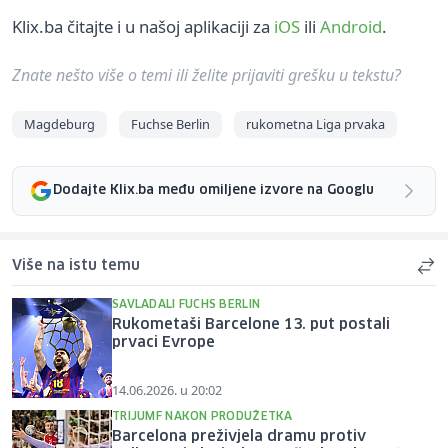
Klix.ba čitajte i u našoj aplikaciji za
iOS
ili
Android
.
Znate nešto više o temi ili želite prijaviti grešku u tekstu?
Magdeburg
Fuchse Berlin
rukometna Liga prvaka
Dodajte Klix.ba među omiljene izvore na Googlu
Više na istu temu
SAVLADALI FUCHS BERLIN
Rukometaši Barcelone 13. put postali
prvaci Evrope
14.06.2026. u 20:02
TRIJUMF NAKON PRODUŽETKA
Barcelona preživjela dramu protiv