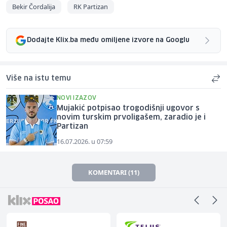
Bekir Čordalija
RK Partizan
Dodajte Klix.ba među omiljene izvore na Googlu
Više na istu temu
NOVI IZAZOV
Mujakić potpisao trogodišnji ugovor s
novim turskim prvoligašem, zaradio je i
Partizan
16.07.2026. u 07:59
KOMENTARI (11)