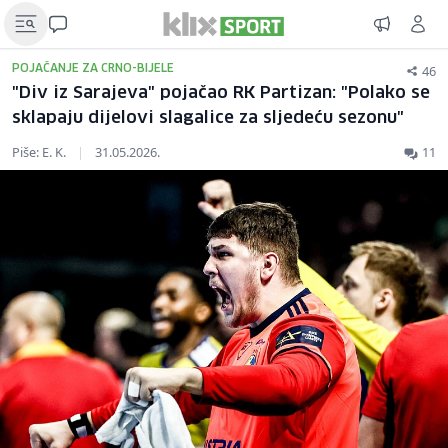
46
POJAČANJE ZA CRNO-BIJELE
"Div iz Sarajeva" pojačao RK Partizan: "Polako se
sklapaju dijelovi slagalice za sljedeću sezonu"
Piše: E. K.
|
31.05.2026.
11