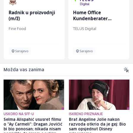
Radnik u proizvodnji
Home Office
(m/ž)
Kundenberater
(m/w/d) für Vattenfall
Fine Food
TELUS Digital
Sarajevo
Sarajevo
Možda vas zanima
USKORO NA SFF-U
ISKRENO PRIZNANJE
Selma Alispahić ususret filmu
Brat Angeline Jolie nakon
o "Ay Carmeli": Dragan Jovičić
razvoda otkrio da je gej: Bio
bi bio ponosan; nikada nisam
sam opsjednut Disney