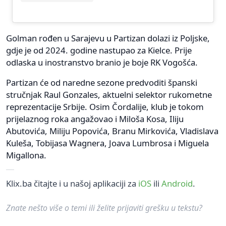
Golman rođen u Sarajevu u Partizan dolazi iz Poljske,
gdje je od 2024. godine nastupao za Kielce. Prije
odlaska u inostranstvo branio je boje RK Vogošća.
Partizan će od naredne sezone predvoditi španski
stručnjak Raul Gonzales, aktuelni selektor rukometne
reprezentacije Srbije. Osim Čordalije, klub je tokom
prijelaznog roka angažovao i Miloša Kosa, Iliju
Abutovića, Miliju Popovića, Branu Mirkovića, Vladislava
Kuleša, Tobijasa Wagnera, Joava Lumbrosa i Miguela
Migallona.
Klix.ba čitajte i u našoj aplikaciji za
iOS
ili
Android
.
Znate nešto više o temi ili želite prijaviti grešku u tekstu?