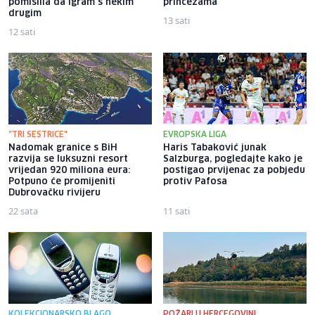
pomislila da igram s nekim
princezama
drugim
13 sati
12 sati
"TRI SESTRICE"
EVROPSKA LIGA
Nadomak granice s BiH
Haris Tabaković junak
razvija se luksuzni resort
Salzburga, pogledajte kako je
vrijedan 920 miliona eura:
postigao prvijenac za pobjedu
Potpuno će promijeniti
protiv Pafosa
Dubrovačku rivijeru
22 sata
11 sati
KOLEKCIONARSKO BLAGO
POŽARI U HERCEGOVINI