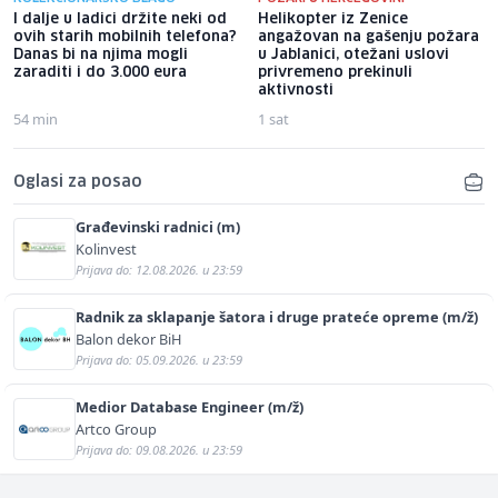
I dalje u ladici držite neki od
Helikopter iz Zenice
ovih starih mobilnih telefona?
angažovan na gašenju požara
Danas bi na njima mogli
u Jablanici, otežani uslovi
zaraditi i do 3.000 eura
privremeno prekinuli
aktivnosti
54 min
1 sat
Oglasi za posao
Građevinski radnici (m)
Kolinvest
Prijava do: 12.08.2026. u 23:59
Radnik za sklapanje šatora i druge prateće opreme (m/ž)
Balon dekor BiH
Prijava do: 05.09.2026. u 23:59
Medior Database Engineer (m/ž)
Artco Group
Prijava do: 09.08.2026. u 23:59