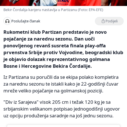
Bekir Čordalija karijeru nastavlja u Partizanu (Foto: EPA-EFE)
Podijeli
Poslušajte članak
Rukometni klub Partizan predstavio je novo
pojačanje za narednu sezonu. Dan uoči
ponovljenog revanš susreta finala play-offa
prvenstva Srbije protiv Vojvodine, beogradski klub
je objavio dolazak reprezentativnog golmana
Bosne i Hercegovine Bekira Čordalije.
Iz Partizana su poručili da se ekipa polako kompletira
za narednu sezonu te istakli kako je 22-godišnji čuvar
mreže veliko pojačanje na golmanskoj poziciji.
"Div iz Sarajeva" visok 205 cm i težak 120 kg je sa
srbijanskim velikanom potpisao jednogodišnji ugovor
uz opciju produženja saradnje na još jednu sezonu.