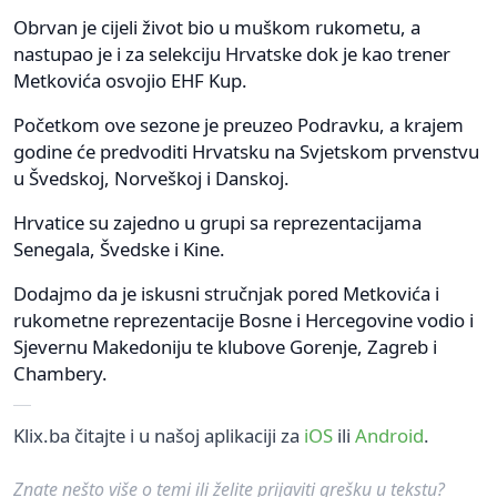
Obrvan je cijeli život bio u muškom rukometu, a
nastupao je i za selekciju Hrvatske dok je kao trener
Metkovića osvojio EHF Kup.
Početkom ove sezone je preuzeo Podravku, a krajem
godine će predvoditi Hrvatsku na Svjetskom prvenstvu
u Švedskoj, Norveškoj i Danskoj.
Hrvatice su zajedno u grupi sa reprezentacijama
Senegala, Švedske i Kine.
Dodajmo da je iskusni stručnjak pored Metkovića i
rukometne reprezentacije Bosne i Hercegovine vodio i
Sjevernu Makedoniju te klubove Gorenje, Zagreb i
Chambery.
Klix.ba čitajte i u našoj aplikaciji za
iOS
ili
Android
.
Znate nešto više o temi ili želite prijaviti grešku u tekstu?