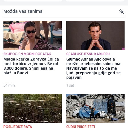
Možda vas zanima
SKUPOCJEN MODNI DODATAK
GRADI USPJEŠNU KARIJERU
Mlađa kćerka Zdravka Čolića
Glumac Adnan Alić osvaja
nosi torbicu vrijednu više od
mreže urnebesnim snimcima:
3.000 dolara: Snimljena na
Navikavam se na to da me
plaži u Budvi
ljudi prepoznaju gdje god se
pojavim
54 min
1 sat
POSLJEDICE RATA
ČUDNI PRIORITETI