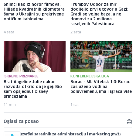
Snimci kao iz horor filmova:
Trumpov Odbor za mir
Hiljade kvadratnih kilometara
dodijelio prvi ugovor u Gazi:
šuma u Ukrajini su prekrivene
Gradi se vojna baza, a ne
optičkim kablovima
domovi za 2 miliona
raseljenih Palestinaca
4 sata
2 sata
ISKRENO PRIZNANJE
KONFERENCIJSKA LIGA
Brat Angeline Jolie nakon
Borac - ML Vitebsk 1:0: Borac
razvoda otkrio da je gej: Bio
zasluženo vodi na
sam opsjednut Disney
poluvremenu, ima i igrača više
princezama
11 min
1 sat
Oglasi za posao
Izvršni saradnik za administraciju i marketing (m/ž)