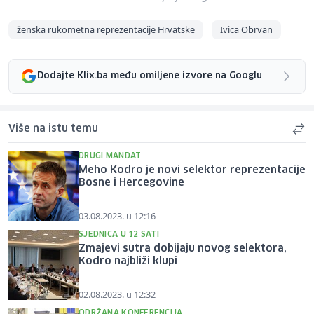
ženska rukometna reprezentacije Hrvatske
Ivica Obrvan
Dodajte Klix.ba među omiljene izvore na Googlu
Više na istu temu
DRUGI MANDAT
Meho Kodro je novi selektor reprezentacije
Bosne i Hercegovine
03.08.2023. u 12:16
SJEDNICA U 12 SATI
Zmajevi sutra dobijaju novog selektora,
Kodro najbliži klupi
02.08.2023. u 12:32
ODRŽANA KONFERENCIJA