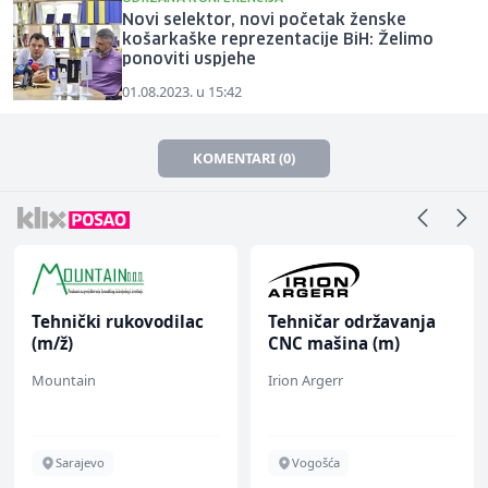
Novi selektor, novi početak ženske
košarkaške reprezentacije BiH: Želimo
ponoviti uspjehe
01.08.2023. u 15:42
KOMENTARI (0)
Tehnički rukovodilac
Tehničar održavanja
(m/ž)
CNC mašina (m)
Mountain
Irion Argerr
Sarajevo
Vogošća