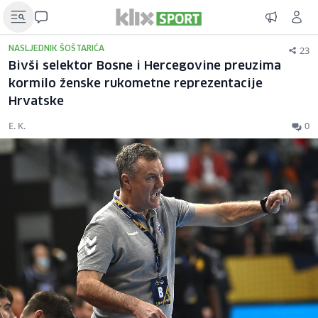
23
NASLJEDNIK ŠOŠTARIĆA
Bivši selektor Bosne i Hercegovine preuzima
kormilo ženske rukometne reprezentacije
Hrvatske
E. K.
0