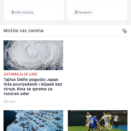
Više lokacija
Sarajevo
Možda vas zanima
ZATVARAJU SE LUKE
Tajfun Delfin pogodio Japan:
Novi detalji incidenta u
Više povrijeđenih i hiljade bez
Njemačkoj: Vozač autobusa
struje, Kina se sprema za
nogom srušio dron pun
razoran udar
eksploziva
29 min
11 sati