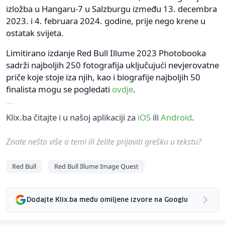
izložba u Hangaru-7 u Salzburgu između 13. decembra
2023. i 4. februara 2024. godine, prije nego krene u
ostatak svijeta.
Limitirano izdanje Red Bull Illume 2023 Photobooka
sadrži najboljih 250 fotografija uključujući nevjerovatne
priče koje stoje iza njih, kao i biografije najboljih 50
finalista mogu se pogledati
ovdje
.
Klix.ba čitajte i u našoj aplikaciji za
iOS
ili
Android
.
Znate nešto više o temi ili želite prijaviti grešku u tekstu?
Red Bull
Red Bull Illume Image Quest
Dodajte Klix.ba među omiljene izvore na Googlu