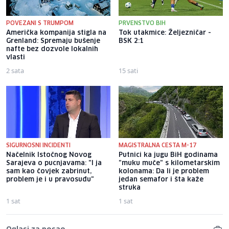
POVEZANI S TRUMPOM
PRVENSTVO BIH
Američka kompanija stigla na
Tok utakmice: Željezničar -
Grenland: Spremaju bušenje
BSK 2:1
nafte bez dozvole lokalnih
vlasti
2 sata
15 sati
SIGURNOSNI INCIDENTI
MAGISTRALNA CESTA M-17
Načelnik Istočnog Novog
Putnici ka jugu BiH godinama
Sarajeva o pucnjavama: "I ja
"muku muče" s kilometarskim
sam kao čovjek zabrinut,
kolonama: Da li je problem
problem je i u pravosuđu"
jedan semafor i šta kaže
struka
1 sat
1 sat