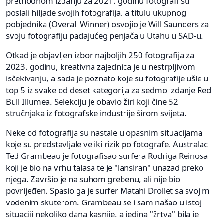
prethodnom izdanju za 2021. godinu fotografi su
poslali hiljade svojih fotografija, a titulu ukupnog
pobjednika (Overall Winner) osvojio je Will Saunders za
svoju fotografiju padajućeg penjača u Utahu u SAD-u.
Otkad je objavljen izbor najboljih 250 fotografija za
2023. godinu, kreativna zajednica je u nestrpljivom
isčekivanju, a sada je poznato koje su fotografije ušle u
top 5 iz svake od deset kategorija za sedmo izdanje Red
Bull Illumea. Selekciju je obavio žiri koji čine 52
stručnjaka iz fotografske industrije širom svijeta.
Neke od fotografija su nastale u opasnim situacijama
koje su predstavljale veliki rizik po fotografe. Australac
Ted Grambeau je fotografisao surfera Rodriga Reinosa
koji je bio na vrhu talasa te je "lansiran" unazad preko
njega. Završio je na suhom grebenu, ali nije bio
povrijeđen. Spasio ga je surfer Matahi Drollet sa svojim
vodenim skuterom. Grambeau se i sam našao u istoj
situaciji nekoliko dana kasnije, a jedina "žrtva" bila je