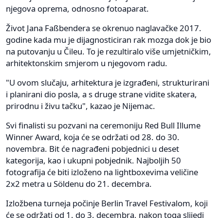
njegova oprema, odnosno fotoaparat.
Život Jana Faßbendera se okrenuo naglavačke 2017.
godine kada mu je dijagnosticiran rak mozga dok je bio
na putovanju u Čileu. To je rezultiralo više umjetničkim,
arhitektonskim smjerom u njegovom radu.
"U ovom slučaju, arhitektura je izgrađeni, strukturirani
i planirani dio posla, a s druge strane vidite skatera,
prirodnu i živu tačku", kazao je Nijemac.
Svi finalisti su pozvani na ceremoniju Red Bull Illume
Winner Award, koja će se održati od 28. do 30.
novembra. Bit će nagrađeni pobjednici u deset
kategorija, kao i ukupni pobjednik. Najboljih 50
fotografija će biti izloženo na lightboxevima veličine
2x2 metra u Söldenu do 21. decembra.
Izložbena turneja počinje Berlin Travel Festivalom, koji
će se održati od 1. do 3. decembra, nakon toga slijedi