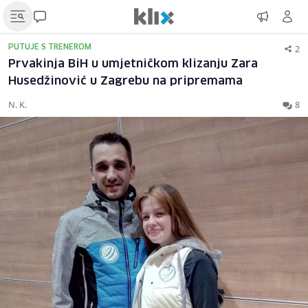
2
PUTUJE S TRENEROM
Prvakinja BiH u umjetničkom klizanju Zara
Husedžinović u Zagrebu na pripremama
N. K.
8