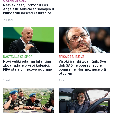
O ČEMU JE RIJEČ
Nesvakidašnji prizor u Los
Na isušenom dnu rijeke Save
Angelesu: Muškarac snimljen u
pronađene kosti koje
billboardu nasred raskrsnice
asociraju na ljudske
20 sati
14 sati
NASTAVLJA SE SPOR
SPISAK ZAHTJEVA
Novi veliki udar na Infantina
Visoki iranski zvaničnik: Sve
zbog isplate bivšoj kolegici,
dok SAD ne popravi svoje
FIFA stala u njegovu odbranu
ponašanje, Hormuz neće biti
otvoren
1 sat
1 sat