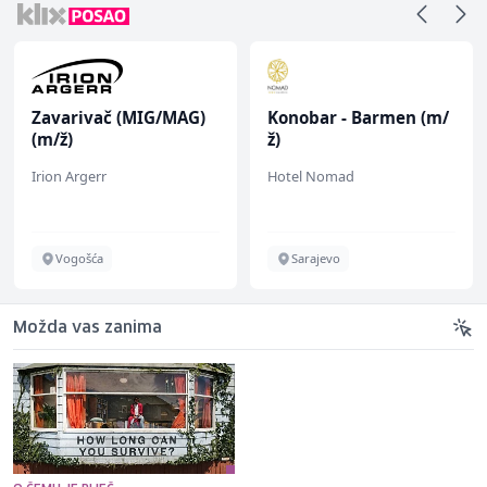
Zavarivač (MIG/MAG)
Konobar - Barmen (m/
(m/ž)
ž)
Irion Argerr
Hotel Nomad
Vogošća
Sarajevo
Možda vas zanima