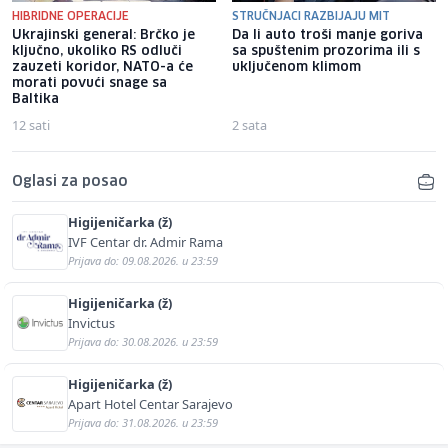
HIBRIDNE OPERACIJE
STRUČNJACI RAZBIJAJU MIT
Ukrajinski general: Brčko je
Da li auto troši manje goriva
ključno, ukoliko RS odluči
sa spuštenim prozorima ili s
zauzeti koridor, NATO-a će
uključenom klimom
morati povući snage sa
Baltika
12 sati
2 sata
Oglasi za posao
Higijeničarka (ž)
IVF Centar dr. Admir Rama
Prijava do: 09.08.2026. u 23:59
Higijeničarka (ž)
Invictus
Prijava do: 30.08.2026. u 23:59
Higijeničarka (ž)
Apart Hotel Centar Sarajevo
Prijava do: 31.08.2026. u 23:59