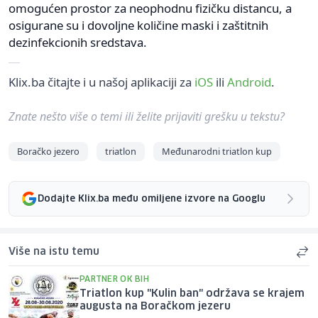
omogućen prostor za neophodnu fizičku distancu, a
osigurane su i dovoljne količine maski i zaštitnih
dezinfekcionih sredstava.
Klix.ba čitajte i u našoj aplikaciji za
iOS
ili
Android
.
Znate nešto više o temi ili želite prijaviti grešku u tekstu?
Boračko jezero
triatlon
Međunarodni triatlon kup
Dodajte Klix.ba među omiljene izvore na Googlu
Više na istu temu
PARTNER OK BIH
Triatlon kup "Kulin ban" održava se krajem
augusta na Boračkom jezeru