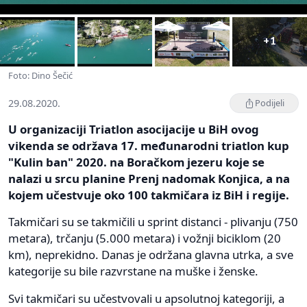
+1
Foto: Dino Šečić
29.08.2020.
Podijeli
U organizaciji Triatlon asocijacije u BiH ovog
vikenda se održava 17. međunarodni triatlon kup
"Kulin ban" 2020. na Boračkom jezeru koje se
nalazi u srcu planine Prenj nadomak Konjica, a na
kojem učestvuje oko 100 takmičara iz BiH i regije.
Takmičari su se takmičili u sprint distanci - plivanju (750
metara), trčanju (5.000 metara) i vožnji biciklom (20
km), neprekidno. Danas je održana glavna utrka, a sve
kategorije su bile razvrstane na muške i ženske.
Svi takmičari su učestvovali u apsolutnoj kategoriji, a