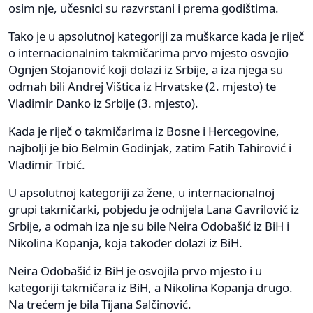
osim nje, učesnici su razvrstani i prema godištima.
Tako je u apsolutnoj kategoriji za muškarce kada je riječ
o internacionalnim takmičarima prvo mjesto osvojio
Ognjen Stojanović koji dolazi iz Srbije, a iza njega su
odmah bili Andrej Vištica iz Hrvatske (2. mjesto) te
Vladimir Danko iz Srbije (3. mjesto).
Kada je riječ o takmičarima iz Bosne i Hercegovine,
najbolji je bio Belmin Godinjak, zatim Fatih Tahirović i
Vladimir Trbić.
U apsolutnoj kategoriji za žene, u internacionalnoj
grupi takmičarki, pobjedu je odnijela Lana Gavrilović iz
Srbije, a odmah iza nje su bile Neira Odobašić iz BiH i
Nikolina Kopanja, koja također dolazi iz BiH.
Neira Odobašić iz BiH je osvojila prvo mjesto i u
kategoriji takmičara iz BiH, a Nikolina Kopanja drugo.
Na trećem je bila Tijana Salčinović.