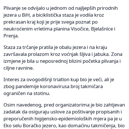
Plivanje se odvijalo u jednom od najljepših prirodnih
jezera u BiH, a biciklistička staza je vodila kroz
prekrasan kraj koji je prije svega poznat po
neukroćenim vrletima planina Visočice, Bjelašnice i
Prenja.
Staza za trčanje pratila je obalu jezera i na kraju
završavala prolazom kroz voćnjak šljiva i jabuka. Zona
izmjene je bila u neposrednoj blizini početka plivanja i
ciljne ravnine.
Interes za ovogodišnji triatlon kup bio je veći, ali je
zbog pandemije koronavirusa broj takmičara
ograničen na stotinu.
Osim navedenog, pred organizatorima je bio zahtjevan
zadatak da osiguraju uslove za poštivanje propisanih i
preporučenih higijensko-epidemioloških mjera pa je u
Eko selu Boračko jezero, kao domaćinu takmičenja, bio