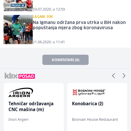
03.07.2020. u 12:59
LAGANI 10K
Na Igmanu održana prva utrka u BiH nakon
popuštanja mjera zbog koronavirusa
21.06.2020. u 11:41
KOMENTARI (6)
Tehničar održavanja
Konobarica (ž)
CNC mašina (m)
Irion Argerr
Bosnian House Restaurant