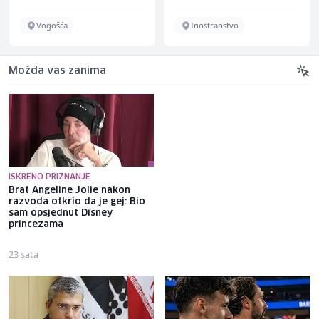
Vogošća
Inostranstvo
Možda vas zanima
ISKRENO PRIZNANJE
Brat Angeline Jolie nakon
Selma Alispahić ususret filmu
razvoda otkrio da je gej: Bio
o "Ay Carmeli": Dragan Jovičić
sam opsjednut Disney
bi bio ponosan; nikada nisam
princezama
pomislila da igram s nekim
drugim
23 sata
23 sata