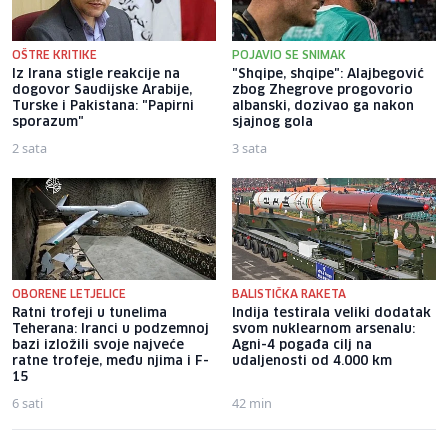
OŠTRE KRITIKE
POJAVIO SE SNIMAK
Iz Irana stigle reakcije na
"Shqipe, shqipe": Alajbegović
dogovor Saudijske Arabije,
zbog Zhegrove progovorio
Turske i Pakistana: "Papirni
albanski, dozivao ga nakon
sporazum"
sjajnog gola
2 sata
3 sata
OBORENE LETJELICE
BALISTIČKA RAKETA
Ratni trofeji u tunelima
Indija testirala veliki dodatak
Teherana: Iranci u podzemnoj
svom nuklearnom arsenalu:
bazi izložili svoje najveće
Agni-4 pogađa cilj na
ratne trofeje, među njima i F-
udaljenosti od 4.000 km
15
6 sati
42 min