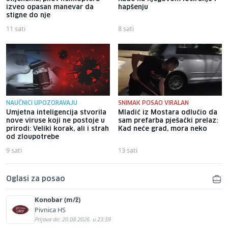
izveo opasan manevar da
hapšenju
stigne do nje
11 sati
8 sati
NAUČNICI UPOZORAVAJU
SNIMAK POSAO VIRALAN
Umjetna inteligencija stvorila
Mladić iz Mostara odlučio da
nove viruse koji ne postoje u
sam prefarba pješački prelaz:
prirodi: Veliki korak, ali i strah
Kad neće grad, mora neko
od zloupotrebe
9 sati
13 sati
Oglasi za posao
Konobar (m/ž)
Pivnica HS
Prijava do: 20.08.2026. u 23:59