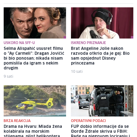
USKORO NA SFF-U
ISKRENO PRIZNANJE
Selma Alispahić ususret filmu
Brat Angeline Jolie nakon
o "Ay Carmeli": Dragan Jovičić
razvoda otkrio da je gej: Bio
bi bio ponosan; nikada nisam
sam opsjednut Disney
pomislila da igram s nekim
princezama
drugim
10 sati
9 sati
BRZA REAKCIJA
OPERATIVNI PODACI
Drama na Hvaru: Mlada žena
FUP dobio informacije da se
kolabirala na morskim
Đorđe Ždrale skriva u FBiH:
stijenama, pilot helikoptera
Rade na njegovom lociranju i