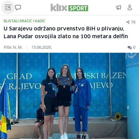
79
BLISTALI DRAČIĆ I KADIĆ
U Sarajevu održano prvenstvo BiH u plivanju,
Lana Pudar osvojila zlato na 100 metara delfin
Piše: N. M.
|
15.06.2026.
0