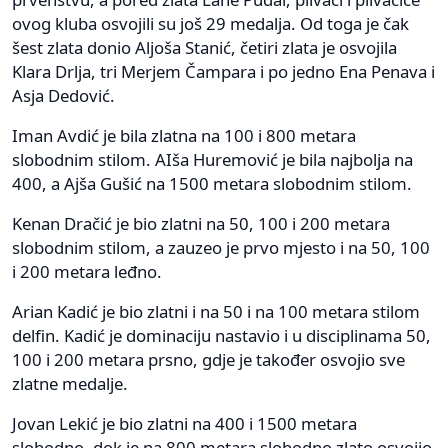
ovog kluba osvojili su još 29 medalja. Od toga je čak
šest zlata donio Aljoša Stanić, četiri zlata je osvojila
Klara Drlja, tri Merjem Čampara i po jedno Ena Penava i
Asja Dedović.
Iman Avdić je bila zlatna na 100 i 800 metara
slobodnim stilom. AIša Huremović je bila najbolja na
400, a Ajša Gušić na 1500 metara slobodnim stilom.
Kenan Dračić je bio zlatni na 50, 100 i 200 metara
slobodnim stilom, a zauzeo je prvo mjesto i na 50, 100
i 200 metara leđno.
Arian Kadić je bio zlatni i na 50 i na 100 metara stilom
delfin. Kadić je dominaciju nastavio i u disciplinama 50,
100 i 200 metara prsno, gdje je također osvojio sve
zlatne medalje.
Jovan Lekić je bio zlatni na 400 i 1500 metara
slobodno, dok je na 800 metara slobodno zlato osvojio