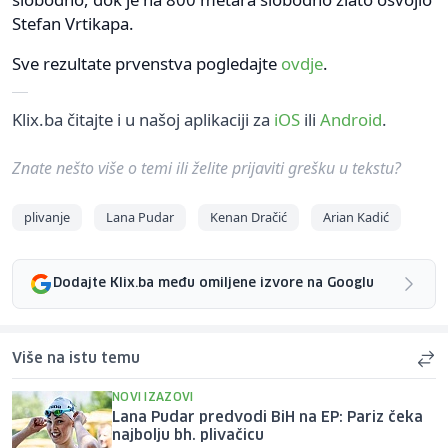
Stefan Vrtikapa.
Sve rezultate prvenstva pogledajte
ovdje
.
Klix.ba čitajte i u našoj aplikaciji za
iOS
ili
Android
.
Znate nešto više o temi ili želite prijaviti grešku u tekstu?
plivanje
Lana Pudar
Kenan Dračić
Arian Kadić
Dodajte Klix.ba među omiljene izvore na Googlu
Više na istu temu
NOVI IZAZOVI
Lana Pudar predvodi BiH na EP: Pariz čeka
najbolju bh. plivačicu