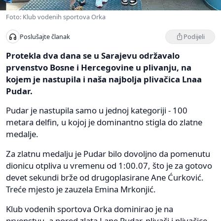
Foto: Klub vodenih sportova Orka
Podijeli
Poslušajte članak
Protekla dva dana se u Sarajevu održavalo
prvenstvo Bosne i Hercegovine u plivanju, na
kojem je nastupila i naša najbolja plivačica Lnaa
Pudar.
Pudar je nastupila samo u jednoj kategoriji - 100
metara delfin, u kojoj je dominantno stigla do zlatne
medalje.
Za zlatnu medalju je Pudar bilo dovoljno da pomenutu
dionicu otpliva u vremenu od 1:00.07, što je za gotovo
devet sekundi brže od drugoplasirane Ane Ćurković.
Treće mjesto je zauzela Emina Mrkonjić.
Klub vodenih sportova Orka dominirao je na
prvenstvu, a pored zlata Lane Pudar, plivači i plivačice