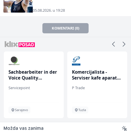
05.08.2026. u 19:28
KOMENTARI (0)
Sachbearbeiter in der
Komercijalista -
Voice Quality
Serviser kafe aparata
Management (m/w)
(m/ž)
Servicepoint
P Trade
Sarajevo
Tuzla
Možda vas zanima