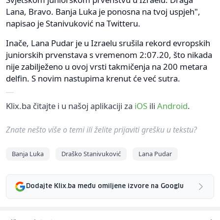
Lana, Bravo. Banja Luka je ponosna na tvoj uspjeh",
napisao je Stanivuković na Twitteru.
Inače, Lana Pudar je u Izraelu srušila rekord evropskih
juniorskih prvenstava s vremenom 2:07.20, što nikada
nije zabilježeno u ovoj vrsti takmičenja na 200 metara
delfin. S novim nastupima krenut će već sutra.
Klix.ba čitajte i u našoj aplikaciji za
iOS
ili
Android
.
Znate nešto više o temi ili želite prijaviti grešku u tekstu?
Banja Luka
Draško Stanivuković
Lana Pudar
Dodajte Klix.ba među omiljene izvore na Googlu