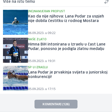
Više na istu temu
(NE)NAMJERAN PROPUST
Kao da nije njihova: Lana Pudar za uspjeh
nije dobila čestitku iz rodnog Mostara
06.09.2023. u 09:22
NAŠE ZLATO
Himna BiH intonirana u Izraelu u čast Lane
Pudar, ponosno je podigla zlatnu medalju
05.09.2023. u 19:31
SP U IZRAELU
Lana Pudar je prvakinja svijeta u juniorskoj
konkurenciji!
05.09.2023. u 17:15
KOMENTARI (126)