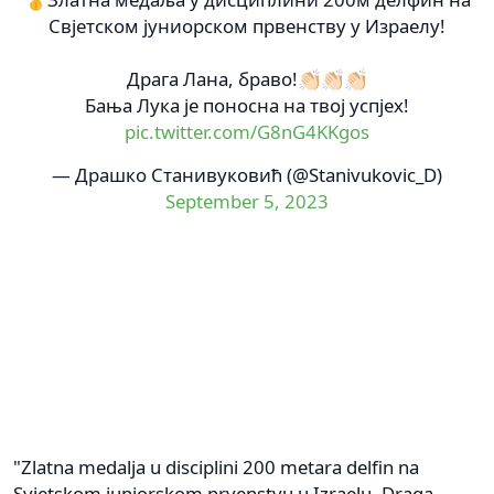
Свјетском јуниорском првенству у Израелу!
Драга Лана, браво!👏🏻👏🏻👏🏻
Бања Лука је поносна на твој успјех!
pic.twitter.com/G8nG4KKgos
— Драшко Станивуковић (@Stanivukovic_D)
September 5, 2023
"Zlatna medalja u disciplini 200 metara delfin na
Svjetskom juniorskom prvenstvu u Izraelu. Draga