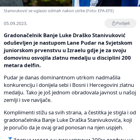
Stanivuković se oglasio odmah nakon utrke (Foto: EPA-EFE)
05.09.2023.
Podijeli
Gradonačelnik Banje Luke Draško Stanivuković
oduševljen je nastupom Lane Pudar na Svjetskom
juniorskom prvenstvu u Izraelu gdje je za svoju
domovinu osvojila zlatnu medalju u disciplini 200
metara delfin.
Pudar je danas dominantnom utrkom nadmašila
konkurenciju i donijela sebi i Bosni i Hercegovini zlatnu
medalju. Tako je još jednom obradovala javnost u našoj
zemlji i sve navijače.
Komplimenti stižu sa svih strana, a čestitka je stigla i od
gradonačelnika Banje Luke Draška Stanivukovića, koji
je poručio da je ovaj grad ponosan na njen uspjeh.
🥇Златна медаља у дисциплини 200м делфин на