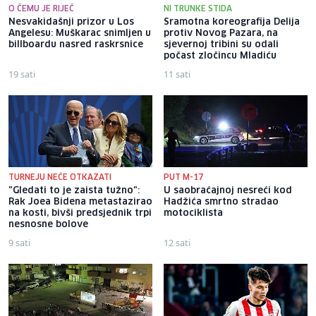
O ČEMU JE RIJEČ
NI TRUNKE STIDA
Nesvakidašnji prizor u Los
Sramotna koreografija Delija
Angelesu: Muškarac snimljen u
protiv Novog Pazara, na
billboardu nasred raskrsnice
sjevernoj tribini su odali
počast zločincu Mladiću
19 sati
11 sati
TURNEJU NEĆE OTKAZATI
PUT M-17
"Gledati to je zaista tužno":
U saobraćajnoj nesreći kod
Rak Joea Bidena metastazirao
Hadžića smrtno stradao
na kosti, bivši predsjednik trpi
motociklista
nesnosne bolove
9 sati
12 sati