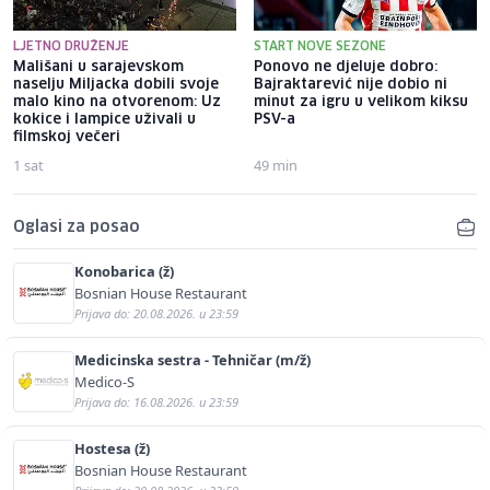
LJETNO DRUŽENJE
START NOVE SEZONE
Mališani u sarajevskom
Ponovo ne djeluje dobro:
naselju Miljacka dobili svoje
Bajraktarević nije dobio ni
malo kino na otvorenom: Uz
minut za igru u velikom kiksu
kokice i lampice uživali u
PSV-a
filmskoj večeri
1 sat
49 min
Oglasi za posao
Konobarica (ž)
Bosnian House Restaurant
Prijava do: 20.08.2026. u 23:59
Medicinska sestra - Tehničar (m/ž)
Medico-S
Prijava do: 16.08.2026. u 23:59
Hostesa (ž)
Bosnian House Restaurant