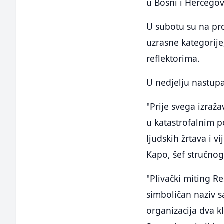
u Bosni i Hercegovi
U subotu su na pr
uzrasne kategorije
reflektorima.
U nedjelju nastup
"Prije svega izra
u katastrofalnim p
ljudskih žrtava i v
Kapo, šef stručnog
"Plivački miting Re
simboličan naziv s
organizacija dva kl