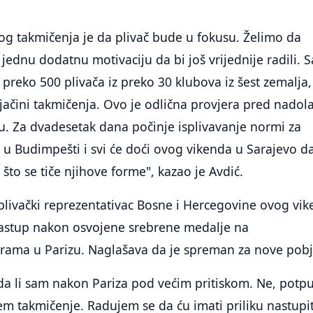
og takmičenja je da plivač bude u fokusu. Želimo da
jednu dodatnu motivaciju da bi još vrijednije radili. 
 preko 500 plivača iz preko 30 klubova iz šest zemalja,
jačini takmičenja. Ovo je odlična provjera pred nadol
u. Za dvadesetak dana počinje isplivavanje normi za
 u Budimpešti i svi će doći ovog vikenda u Sarajevo d
 što se tiče njihove forme", kazao je Avdić.
plivački reprezentativac Bosne i Hercegovine ovog vi
 nastup nakon osvojene srebrene medalje na
grama u Parizu. Naglašava da je spreman za nove pob
da li sam nakon Pariza pod većim pritiskom. Ne, potp
 takmičenje. Radujem se da ću imati priliku nastupit