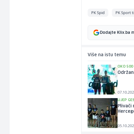
PK Spid
PK Sport 
Dodajte Klix.ba 
Više na istu temu
OKO 500
Održan 
07.10.202
LIJEP GE
Plivači
Herceg
05.10.202