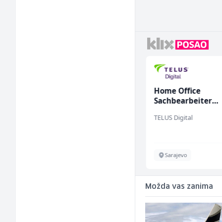
enjer
Asistent za
Home Office
administraciju (m/ž)
Sachbearbeiter
(m/w/d) für einen
Ekopak
TELUS Digital
bekannten deuts
Energieversorger
Sarajevo
Sarajevo
Možda vas zanima