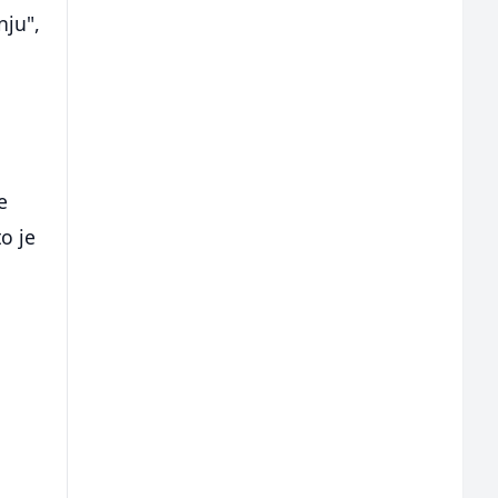
nju",
e
o je