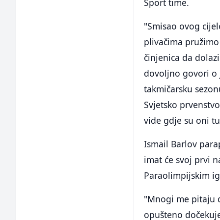
Sport time.
"Smisao ovog cijel
plivačima pružimo 
činjenica da dolazi
dovoljno govori o 
takmičarsku sezon
Svjetsko prvenstvo
vide gdje su oni tu
Ismail Barlov para
imat će svoj prvi
Paraolimpijskim i
"Mnogi me pitaju 
opušteno dočekujem