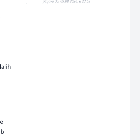
Prijava do: 09.08.2026. u 23:59
e
dalih
je
ub