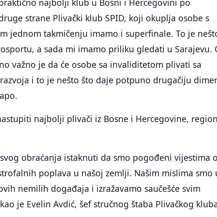
 praktično najbolji klub u Bosni i Hercegovini po
 druge strane Plivački klub SPID, koji okuplja osobe s
om jednom takmičenju imamo i superfinale. To je nešt
osportu, a sada mi imamo priliku gledati u Sarajevu.
o važno je da će osobe sa invaliditetom plivati sa
azvoja i to je nešto što daje potpuno drugačiju dime
Kapo.
stupiti najbolji plivači iz Bosne i Hercegovine, region
 svog obraćanja istaknuti da smo pogođeni vijestima 
trofalnih poplava u našoj zemlji. Našim mislima smo 
e ovih nemilih događaja i izražavamo saučešće svim
akao je Evelin Avdić, šef stručnog štaba Plivačkog klub