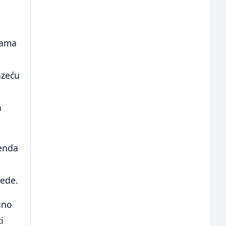
Sama
azeću
a
kenda
jede.
uno
i