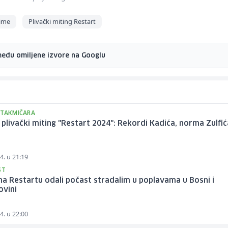
time
Plivački miting Restart
među omiljene izvore na Googlu
 TAKMIČARA
plivački miting "Restart 2024": Rekordi Kadića, norma Zulfić
4. u 21:19
ST
 na Restartu odali počast stradalim u poplavama u Bosni i
ovini
4. u 22:00