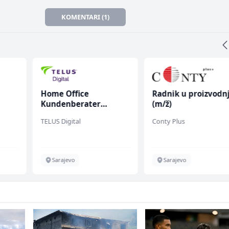
KOMENTARI (1)
Home Office
Radnik u proizvodnj
Kundenberater
(m/ž)
(m/w/d) für ein
TELUS Digital
Conty Plus
chen
renommiertes
Schuhunternehmen
Sarajevo
Sarajevo