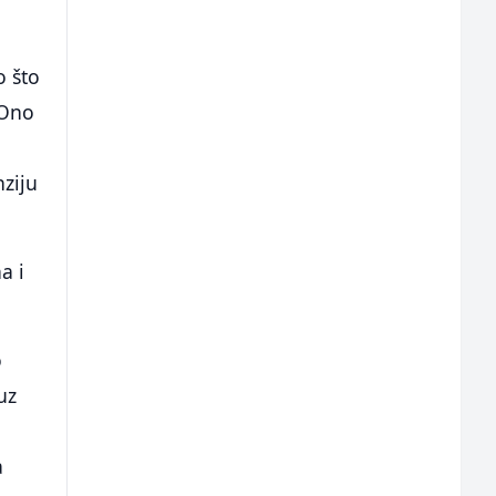
o što
 Ono
nziju
a i
o
uz
a