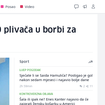
Posao
Video
 plivača u borbi za
Sport
LIJEP POGODAK
Sjećate li se Saida Hamulića? Postigao je gol
nakon sedam mjeseci i najavio bolje dane
2h 59min
2
11
KONTROVERZNA OBJAVA
Šala ili ipak ne? Enes Kanter najavio da će
zaigrati žensku košarku u Americi