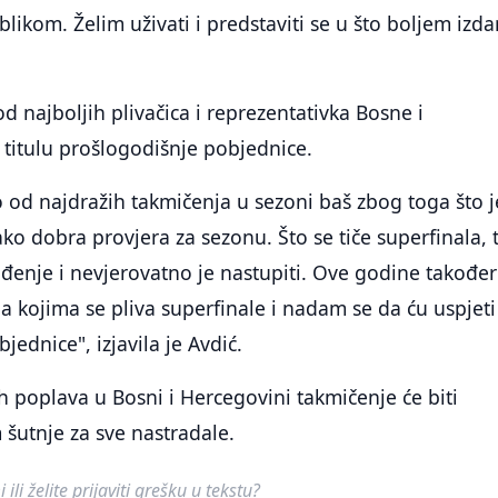
kom. Želim uživati i predstaviti se u što boljem izda
d najboljih plivačica i reprezentativka Bosne i
titulu prošlogodišnje pobjednice.
 od najdražih takmičenja u sezoni baš zbog toga što j
ko dobra provjera za sezonu. Što se tiče superfinala, t
đenje i nevjerovatno je nastupiti. Ove godine također
na kojima se pliva superfinale i nadam se da ću uspjeti
bjednice", izjavila je Avdić.
h poplava u Bosni i Hercegovini takmičenje će biti
šutnje za sve nastradale.
ili želite prijaviti grešku u tekstu?