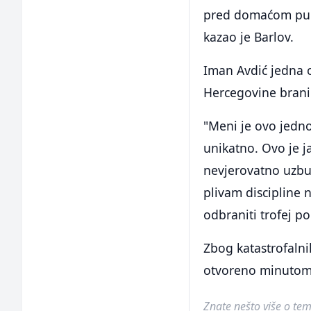
pred domaćom publi
kazao je Barlov.
Iman Avdić jedna o
Hercegovine brani 
"Meni je ovo jedno
unikatno. Ovo je ja
nevjerovatno uzbu
plivam discipline 
odbraniti trofej po
Zbog katastrofalni
otvoreno minutom 
Znate nešto više o temi 