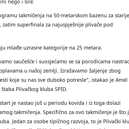
ni nego i šire.
ogramu takmičenja na 50-metarskom bazenu za starij
, zatim superfinala za najuspješnije plivače pod
aju mlađe uzrasne kategorije na 25 metara.
žavamo saučešće i suosjećamo se sa porodicama nastra
oplavama u našoj zemlji. Izražavamo žaljenje zbog
ijesti koje su nas sve duboko potresle", istakao je Amel
 štaba Plivačkog kluba SPID.
start je nastao još u periodu kovida i iz toga dolazi
amog takmičenja. Specifično za ovo takmičenje je što 
uba. Jedan za osobe tipičnog razvoja, to je Plivački kl