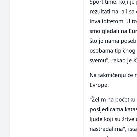
Sport time, koji je
rezultatima, a i sa
invaliditetom. U t
smo gledali na Eur
što je nama posebn
osobama tipičnog r
svemu", rekao je 
Na takmičenju će na
Evrope.
"Želim na početku
posljedicama katas
ljude koji su žrtv
nastradalima", ist