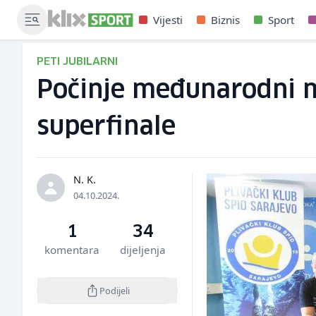
Vijesti
Biznis
Sport
PETI JUBILARNI
Počinje međunarodni mi
superfinale
N. K.
04.10.2024.
1
34
komentara
dijeljenja
Podijeli