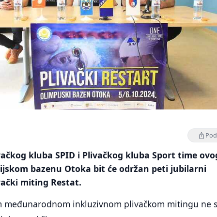
Podi
ivačkog kluba SPID i Plivačkog kluba Sport time ovo
jskom bazenu Otoka bit će održan peti jubilarni
ački miting Restat.
ćem međunarodnom inkluzivnom plivačkom mitingu ne