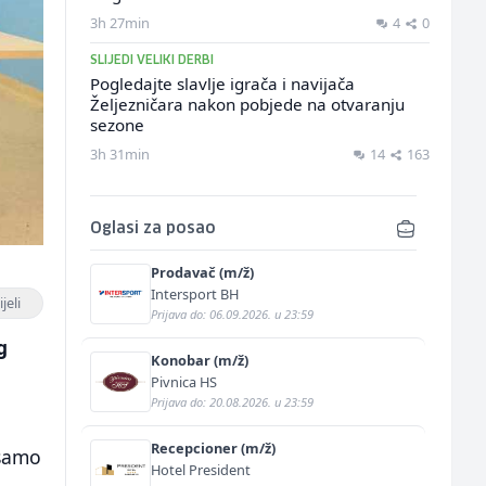
3h 27min
4
0
SLIJEDI VELIKI DERBI
Pogledajte slavlje igrača i navijača
Željezničara nakon pobjede na otvaranju
sezone
3h 31min
14
163
Oglasi za posao
Prodavač (m/ž)
Intersport BH
jeli
Prijava do: 06.09.2026. u 23:59
g
Konobar (m/ž)
Pivnica HS
Prijava do: 20.08.2026. u 23:59
Recepcioner (m/ž)
 samo
Hotel President