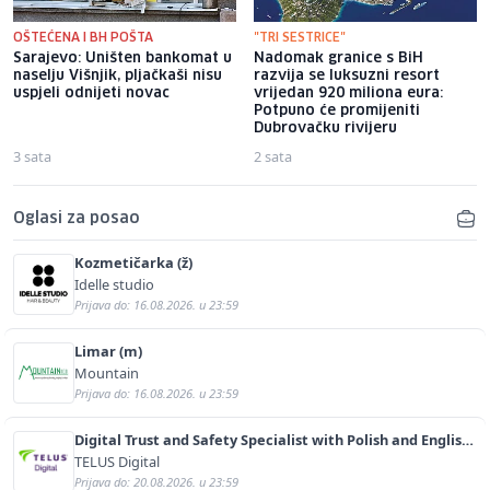
OŠTEĆENA I BH POŠTA
"TRI SESTRICE"
Sarajevo: Uništen bankomat u
Nadomak granice s BiH
naselju Višnjik, pljačkaši nisu
razvija se luksuzni resort
uspjeli odnijeti novac
vrijedan 920 miliona eura:
Potpuno će promijeniti
Dubrovačku rivijeru
3 sata
2 sata
Oglasi za posao
Kozmetičarka (ž)
Idelle studio
Prijava do: 16.08.2026. u 23:59
Limar (m)
Mountain
Prijava do: 16.08.2026. u 23:59
Digital Trust and Safety Specialist with Polish and English
(m/f)
TELUS Digital
Prijava do: 20.08.2026. u 23:59