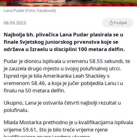
Lana Pudar (Foto: Facebook)
08.09.2023.
Podijeli
Najbolja bh. plivačica Lana Pudar plasirala se u
finale Svjetskog juniorskog prvenstva koje se
održava u Izraelu u disciplini 100 metara delfin.
Pudar je dionicu isplivala u vremenu 58.55 sekundi, te
je zauzela drugo mjesto u svojoj polufinalnoj utrci.
Ispred nje je bila Amerikanka Leah Shackley s
vremenom 58.46, a koja je jučer pobijedila Lanu i u
finalu na 50 metara delfin.
Ukupno, Lana je ostvarila četvrti najbolji rezultat u
polufinalu.
Mlada Mostarka prethodno je u kvalifikacijama isplivala
vrijeme 59.61, što je bilo treće vrijeme njene
kvalifikacione grupe i sedmo ukupno.