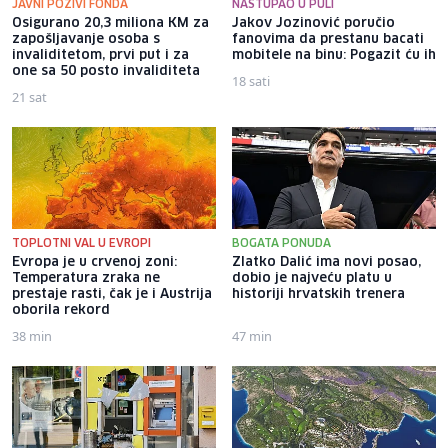
JAVNI POZIVI FONDA
NASTUPAO U PULI
Osigurano 20,3 miliona KM za
Jakov Jozinović poručio
zapošljavanje osoba s
fanovima da prestanu bacati
invaliditetom, prvi put i za
mobitele na binu: Pogazit ću ih
one sa 50 posto invaliditeta
18 sati
21 sat
TOPLOTNI VAL U EVROPI
BOGATA PONUDA
Evropa je u crvenoj zoni:
Zlatko Dalić ima novi posao,
Temperatura zraka ne
dobio je najveću platu u
prestaje rasti, čak je i Austrija
historiji hrvatskih trenera
oborila rekord
38 min
47 min