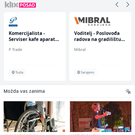
Komercijalista -
Voditelj - Poslovođa
Serviser kafe aparata
radova na gradilištu
(m/ž)
(m/ž)
P Trade
Mibral
Tuzla
Sarajevo
Možda vas zanima