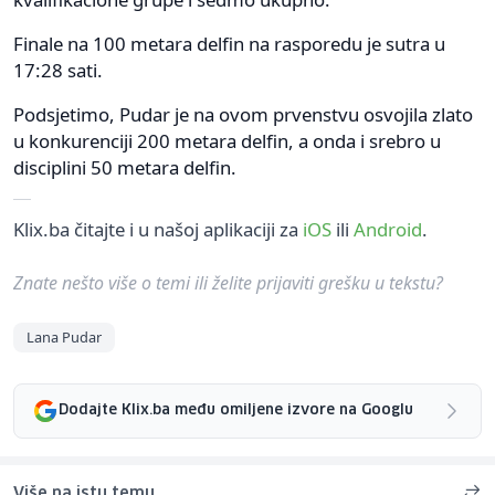
Finale na 100 metara delfin na rasporedu je sutra u
17:28 sati.
Podsjetimo, Pudar je na ovom prvenstvu osvojila zlato
u konkurenciji 200 metara delfin, a onda i srebro u
disciplini 50 metara delfin.
Klix.ba čitajte i u našoj aplikaciji za
iOS
ili
Android
.
Znate nešto više o temi ili želite prijaviti grešku u tekstu?
Lana Pudar
Dodajte Klix.ba među omiljene izvore na Googlu
Više na istu temu