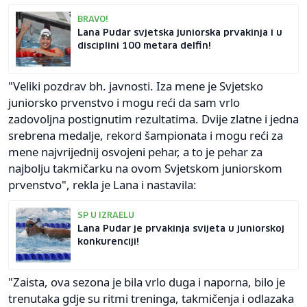
BRAVO!
Lana Pudar svjetska juniorska prvakinja i u
disciplini 100 metara delfin!
"Veliki pozdrav bh. javnosti. Iza mene je Svjetsko
juniorsko prvenstvo i mogu reći da sam vrlo
zadovoljna postignutim rezultatima. Dvije zlatne i jedna
srebrena medalje, rekord šampionata i mogu reći za
mene najvrijednij osvojeni pehar, a to je pehar za
najbolju takmičarku na ovom Svjetskom juniorskom
prvenstvo", rekla je Lana i nastavila:
SP U IZRAELU
Lana Pudar je prvakinja svijeta u juniorskoj
konkurenciji!
"Zaista, ova sezona je bila vrlo duga i naporna, bilo je
trenutaka gdje su ritmi treninga, takmičenja i odlazaka