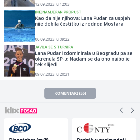
12.09.2023. u 12:03
(NE)NAMJERAN PROPUST
Kao da nije njihova: Lana Pudar za uspjeh
nije dobila čestitku iz rodnog Mostara
06.09.2023. u 09:22
JAVILA SE S TURNIRA
Lana Pudar izdominirala u Beogradu pa se
okrenula SP-u: Nadam se da ono najbolje
tek slijedi
09.07.2023. u 20:31
KOMENTARI (55)
Dispatcher (m/ž)
Radnik u proizvodnji