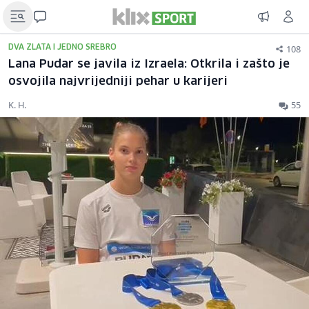
108
DVA ZLATA I JEDNO SREBRO
Lana Pudar se javila iz Izraela: Otkrila i zašto je
osvojila najvrijedniji pehar u karijeri
K. H.
55