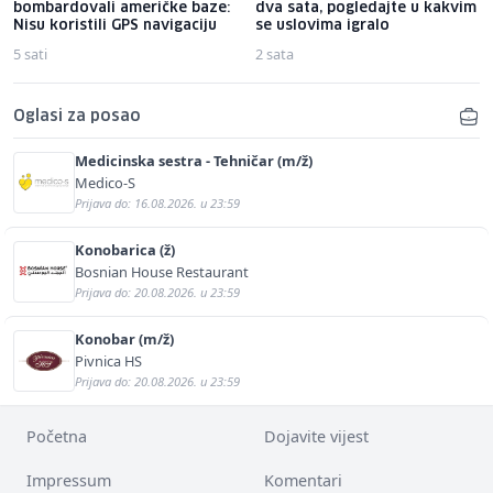
bombardovali američke baze:
dva sata, pogledajte u kakvim
Nisu koristili GPS navigaciju
se uslovima igralo
5 sati
2 sata
Oglasi za posao
Medicinska sestra - Tehničar (m/ž)
Medico-S
Prijava do: 16.08.2026. u 23:59
Konobarica (ž)
Bosnian House Restaurant
Prijava do: 20.08.2026. u 23:59
Konobar (m/ž)
Pivnica HS
Prijava do: 20.08.2026. u 23:59
Početna
Dojavite vijest
Impressum
Komentari