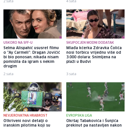
2 sata
4 sata
USKORO NA SFF-U
SKUPOCJEN MODNI DODATAK
Selma Alispahić ususret filmu
Mlađa kćerka Zdravka Čolića
o "Ay Carmeli": Dragan Jovičić
nosi torbicu vrijednu više od
bi bio ponosan; nikada nisam
3.000 dolara: Snimljena na
pomislila da igram s nekim
plaži u Budvi
drugim
2 sata
3 sata
NEVJEROVATNA HRABROST
EVROPSKA LIGA
Otkriveni novi detalji o
Okršaj Tabakovića i Šunjića
iranskim pilotima koji su
prekinut pa nastavljen nakon