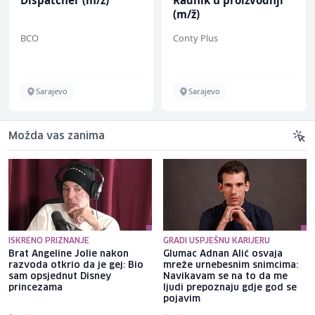
(m/ž)
BCO
Conty Plus
Sarajevo
Sarajevo
Možda vas zanima
ISKRENO PRIZNANJE
GRADI USPJEŠNU KARIJERU
Brat Angeline Jolie nakon
Glumac Adnan Alić osvaja
razvoda otkrio da je gej: Bio
mreže urnebesnim snimcima:
sam opsjednut Disney
Navikavam se na to da me
princezama
ljudi prepoznaju gdje god se
pojavim