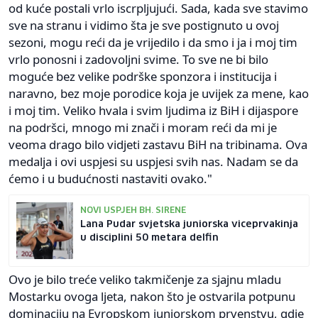
od kuće postali vrlo iscrpljujući. Sada, kada sve stavimo
sve na stranu i vidimo šta je sve postignuto u ovoj
sezoni, mogu reći da je vrijedilo i da smo i ja i moj tim
vrlo ponosni i zadovoljni svime. To sve ne bi bilo
moguće bez velike podrške sponzora i institucija i
naravno, bez moje porodice koja je uvijek za mene, kao
i moj tim. Veliko hvala i svim ljudima iz BiH i dijaspore
na podršci, mnogo mi znači i moram reći da mi je
veoma drago bilo vidjeti zastavu BiH na tribinama. Ova
medalja i ovi uspjesi su uspjesi svih nas. Nadam se da
ćemo i u budućnosti nastaviti ovako."
NOVI USPJEH BH. SIRENE
Lana Pudar svjetska juniorska viceprvakinja
u disciplini 50 metara delfin
Ovo je bilo treće veliko takmičenje za sjajnu mladu
Mostarku ovoga ljeta, nakon što je ostvarila potpunu
dominaciju na Evropskom juniorskom prvenstvu, gdje