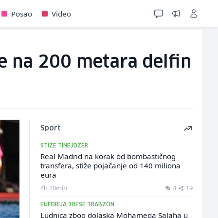
Posao
Video
e na 200 metara delfin
Sport
STIŽE TINEJDŽER
Real Madrid na korak od bombastičnog
transfera, stiže pojačanje od 140 miliona
eura
4h 20min
4
19
EUFORIJA TRESE TRABZON
Ludnica zbog dolaska Mohameda Salaha u