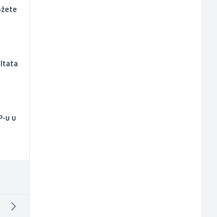
ožete
ultata
P-u u