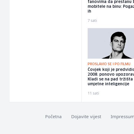
fanovima da prestanu 
mobitele na binu: Pogaz
ih
7 sati
PROSLAVIO SE I PO FILMU
Čovjek koji je predvidi
2008. ponovo upozorav
Kladi se na pad tržišta
umjetne inteligencije
11 sati
Dojavite vijest
Impressu
Početna