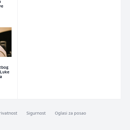
a
ve
 zbog
 Luke
za
rivatnost
Sigurnost
Oglasi za posao