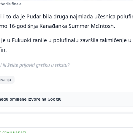
borile finale
 i to da je Pudar bila druga najmlađa učesnica polufi
samo 16-godišnja Kanađanka Summer McIntosh.
je u Fukuoki ranije u polufinalu završila takmičenje u 
in.
ili želite prijaviti grešku u tekstu?
livanju
među omiljene izvore na Googlu