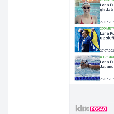
IMAMO S
Lana Pu
gledati
27.07.202
200 MET
Lana Pu
u poluf
27.07.202
U FUKUO
Lana Pu
Japanu
26.07.202