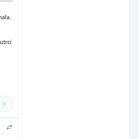
nala.
utrci