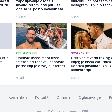
bacati
zapošljavanje osoba s
Viniciusu, on potezom n
it ću
invaliditetom, prvi put i za
Instagramu zbunio fano
one sa 50 posto invaliditeta
10 sati
6 sati
ODUŠEVIO SVE
NOVI ZAPLET
o krizu
Đoković usred mora uzeo
Otkriven stvarni razlog
a:
telefon od fanova i napravio
kojeg je bivša zaručnica
potez koji je osvojio internet
Dončića povukla tužbu 
alimentaciju
9 sati
6 sati
m
Komentari
Kontakt
O nama
Oglašavanje
P