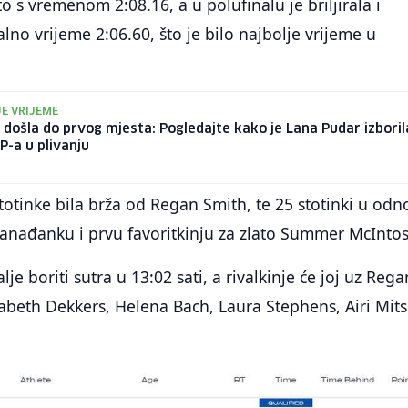
 s vremenom 2:08.16, a u polufinalu je briljirala i
lno vrijeme 2:06.60, što je bilo najbolje vrijeme u
E VRIJEME
u došla do prvog mjesta: Pogledajte kako je Lana Pudar izboril
SP-a u plivanju
stotinke bila brža od Regan Smith, te 25 stotinki u odn
nađanku i prvu favoritkinju za zlato Summer McIntos
je boriti sutra u 13:02 sati, a rivalkinje će joj uz Rega
isabeth Dekkers, Helena Bach, Laura Stephens, Airi Mits