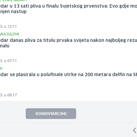
E ČEMU NADATI
dar u 13 sati pliva u finalu Svjetskog prvenstva: Evo gdje m
 njen nastup
3. u 12:11
ARA DELFIN
dar danas pliva za titulu prvaka svijeta nakon najboljeg rez
inalu
3. u 07:11
KI
dar se plasirala u polufinale utrke na 200 metara delfin na S
3. u 06:17
KOMENTARI (94)