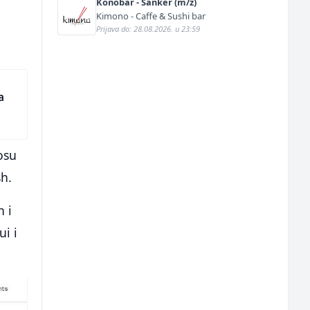
Konobar - Šanker (m/ž)
Kimono - Caffe & Sushi bar
Prijava do: 28.08.2026. u 23:59
a
osu
h.
n i
ui i