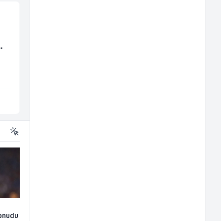
Trgovac - Magacioner
Multimedijalni
(m/ž)
marketing kreator (
ž)
Amko komerc
Kalea
Fojnica
Ilijaš
ponudu