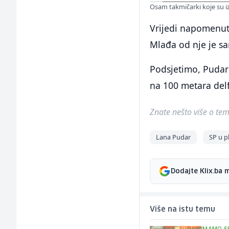
Osam takmičarki koje su iz
Vrijedi napomenuti
Mlađa od nje je 
Podsjetimo, Pudar 
na 100 metara delf
Znate nešto više o temi 
Lana Pudar
SP u p
Dodajte Klix.ba 
Više na istu temu