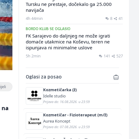
Tursku ne prestaje, dočekalo ga 25.000
navijača
4h 44min
8
41
BORDO KLUB SE OGLASIO
FK Sarajevo do daljnjeg ne može igrati
domaće utakmice na Koševu, teren ne
ispunjava ni minimalne uslove
5h 2min
141
527
Oglasi za posao
jeli
Kozmetičarka (ž)
Idelle studio
Prijava do: 16.08.2026. u 23:59
n na
Kozmetičar - Fizioterapeut (m/ž)
Aurea Koncept
Prijava do: 07.08.2026. u 23:59