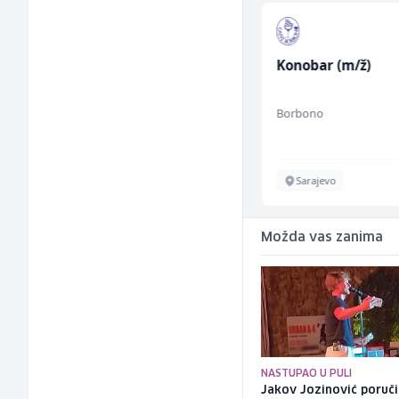
Vozač - Dostavljač C ili
Konobar (m/ž)
B kategorije (m/ž)
Slatko i Slano
Borbono
Sarajevo
Sarajevo
Možda vas zanima
NASTUPAO U PULI
Jakov Jozinović poruč