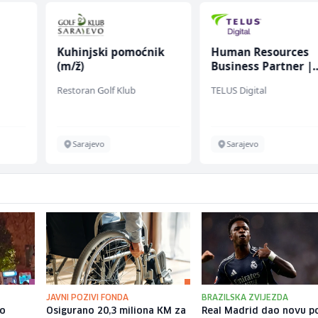
Kuhinjski pomoćnik
Human Resources
(m/ž)
Business Partner |
Vollzeit (m/w/d)
Restoran Golf Klub
TELUS Digital
Sarajevo
Sarajevo
JAVNI POZIVI FONDA
BRAZILSKA ZVIJEZDA
io
Osigurano 20,3 miliona KM za
Real Madrid dao novu 