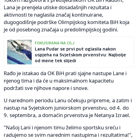
Lana je prenijela utiske dosadašnjih rezultata i
aktivnosti te naglasila značaj kontinuirane,
dugogodišnje podrške Olimpijskog komiteta BiH koja
je od posebnog značaja u predolimpijskoj godini.
FOKUSIRANA NA CILJ
Lana Pudar se prvi put oglasila nakon
uspjeha na Svjetskom prvenstvu: Najbolje
od mene tek slijedi
Rađo je istakao da OK BiH prati sjajne nastupe Lane i
njenog tima i da će u maksimalnom kapacitetu
podržati sve njihove napore i snove.
U narednom periodu Lanu očekuju pripreme, a zatim i
nastup na Svjetskom juniorskom prvenstvu, od 4. do
9. septembra, a domaćin prvenstva je Netanya Izrael.
"Našoj Lani i njenom timu želimo sportsku sreću i
radujemo se svim narednim nastupima i rezultatima!",