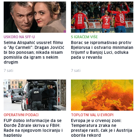
USKORO NA SFF-U
S IGRAČEM VIŠE
Selma Alispahić ususret filmu
Borac se ispromašivao protiv
o "Ay Carmeli": Dragan Jovičić
Bjelorusa i ostvario minimalan
bi bio ponosan; nikada nisam
trijumf u Banjoj Luci, odluka
pomislila da igram s nekim
pada u revanšu
drugim
7 sati
7 sati
OPERATIVNI PODACI
TOPLOTNI VAL U EVROPI
FUP dobio informacije da se
Evropa je u crvenoj zoni:
Đorđe Ždrale skriva u FBiH:
Temperatura zraka ne
Rade na njegovom lociranju i
prestaje rasti, čak je i Austrija
hapšenju
oborila rekord