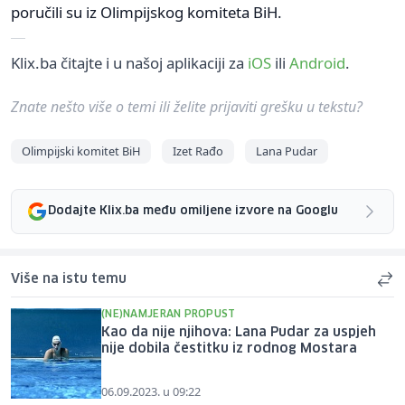
poručili su iz Olimpijskog komiteta BiH.
Klix.ba čitajte i u našoj aplikaciji za
iOS
ili
Android
.
Znate nešto više o temi ili želite prijaviti grešku u tekstu?
Olimpijski komitet BiH
Izet Rađo
Lana Pudar
Dodajte Klix.ba među omiljene izvore na Googlu
Više na istu temu
(NE)NAMJERAN PROPUST
Kao da nije njihova: Lana Pudar za uspjeh
nije dobila čestitku iz rodnog Mostara
06.09.2023. u 09:22