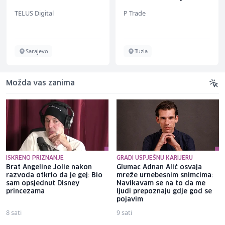
(m/w/d) für einen
(m/ž)
TELUS Digital
P Trade
bekannten deutschen
Energieversorger
Sarajevo
Tuzla
Možda vas zanima
ISKRENO PRIZNANJE
GRADI USPJEŠNU KARIJERU
Brat Angeline Jolie nakon
Glumac Adnan Alić osvaja
razvoda otkrio da je gej: Bio
mreže urnebesnim snimcima:
sam opsjednut Disney
Navikavam se na to da me
princezama
ljudi prepoznaju gdje god se
pojavim
8 sati
9 sati