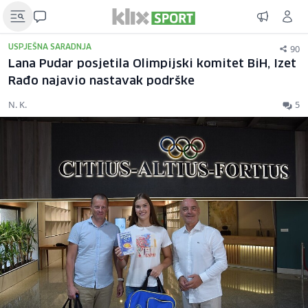
90
USPJEŠNA SARADNJA
Lana Pudar posjetila Olimpijski komitet BiH, Izet
Rađo najavio nastavak podrške
N. K.
5