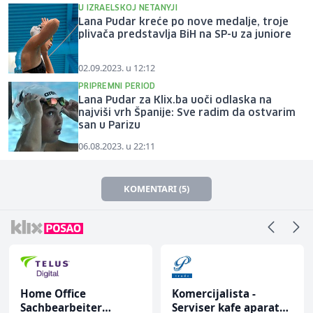
U IZRAELSKOJ NETANYJI
Lana Pudar kreće po nove medalje, troje
plivača predstavlja BiH na SP-u za juniore
02.09.2023. u 12:12
PRIPREMNI PERIOD
Lana Pudar za Klix.ba uoči odlaska na
najviši vrh Španije: Sve radim da ostvarim
san u Parizu
06.08.2023. u 22:11
KOMENTARI (5)
Home Office
Komercijalista -
Sachbearbeiter
Serviser kafe aparata