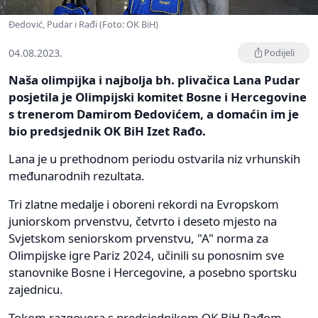
Đedović, Pudar i Rađi (Foto: OK BiH)
04.08.2023.
Podijeli
Naša olimpijka i najbolja bh. plivačica Lana Pudar
posjetila je Olimpijski komitet Bosne i Hercegovine
s trenerom Damirom Đedovićem, a domaćin im je
bio predsjednik OK BiH Izet Rađo.
Lana je u prethodnom periodu ostvarila niz vrhunskih
međunarodnih rezultata.
Tri zlatne medalje i oboreni rekordi na Evropskom
juniorskom prvenstvu, četvrto i deseto mjesto na
Svjetskom seniorskom prvenstvu, "A" norma za
Olimpijske igre Pariz 2024, učinili su ponosnim sve
stanovnike Bosne i Hercegovine, a posebno sportsku
zajednicu.
Tokom razgovora s predsjednikom OK BiH Rađom,