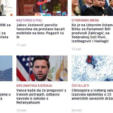
NASTUPAO U PULI
OTKRIVAMO IMENA
a KM za
Jakov Jozinović poručio
Ko je na izbornim listam
fanovima da prestanu bacati
Bitku za Parlament BiH
i za
mobitele na binu: Pogazit ću
predvodi Zahiragić, na
iteta
ih
federalnoj listi Pivić,
Izetbegović i Halilagić
11 sati
12 sati
DIPLOMATSKA RJEŠENJA
ČESTA LJETI
Vance kaže da će pregovori s
Ciklospora u iceberg sal
njena u
Iranom potrajati, odbacio
izazvala epidemiju u 15
na
navode o sukobu s
američkih saveznih drž
Netanyahuom
15 min
53 min