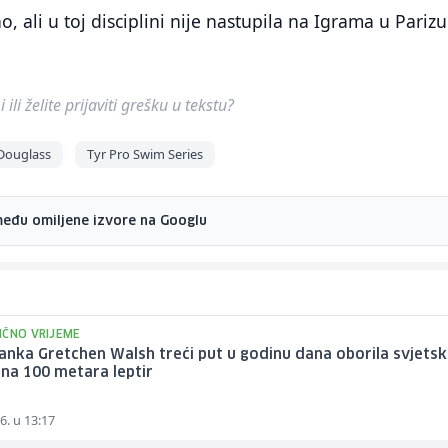
 ali u toj disciplini nije nastupila na Igrama u Parizu
ili želite prijaviti grešku u tekstu?
Douglass
Tyr Pro Swim Series
među omiljene izvore na Googlu
IČNO VRIJEME
nka Gretchen Walsh treći put u godinu dana oborila svjetsk
na 100 metara leptir
6. u 13:17