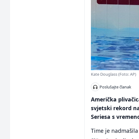
Kate Douglass (Foto: AP)
Poslušajte članak
Američka plivačic
svjetski rekord n
Seriesa s vremen
Time je nadmašila 