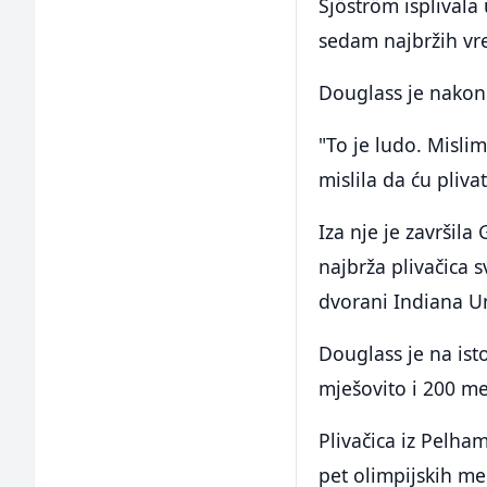
Sjöström isplivala
sedam najbržih vre
Douglass je nakon 
"To je ludo. Misli
mislila da ću plivat
Iza nje je završil
najbrža plivačica 
dvorani Indiana Un
Douglass je na ist
mješovito i 200 me
Plivačica iz Pelha
pet olimpijskih me