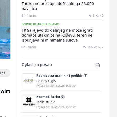
Tursku ne prestaje, dočekalo ga 25.000
navijača
8h 41min
8
42
BORDO KLUB SE OGLASIO
FK Sarajevo do daljnjeg ne može igrati
domaće utakmice na Koševu, teren ne
ispunjava ni minimalne uslove
8h 59min
156
577
Oglasi za posao
jeli
Radnica za manikir i pedikir (ž)
Hair by GigiS
Prijava do: 28.08.2026. u 23:59
 Swim
Kozmetičarka (ž)
Idelle studio
Prijava do: 16.08.2026. u 23:59