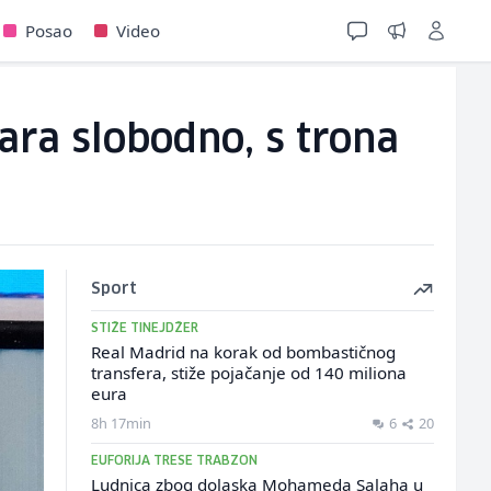
Posao
Video
ara slobodno, s trona
Sport
STIŽE TINEJDŽER
Real Madrid na korak od bombastičnog
transfera, stiže pojačanje od 140 miliona
eura
8h 17min
6
20
EUFORIJA TRESE TRABZON
Ludnica zbog dolaska Mohameda Salaha u