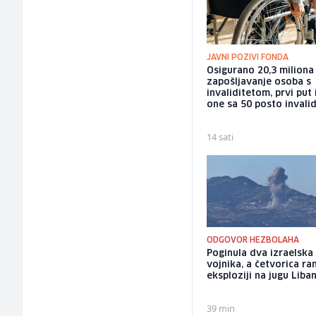
JAVNI POZIVI FONDA
Osigurano 20,3 milion
zapošljavanje osoba s
invaliditetom, prvi put 
one sa 50 posto invalid
14 sati
ODGOVOR HEZBOLAHA
Poginula dva izraelska
vojnika, a četvorica ra
eksploziji na jugu Liba
39 min