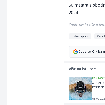
50 metara slobodno,
2024.
Znate nešto više o temi 
Indianapolis
Kate 
Dodajte Klix.ba 
Više na istu temu
FANTAST
Amerika
rekord 
03.05.202