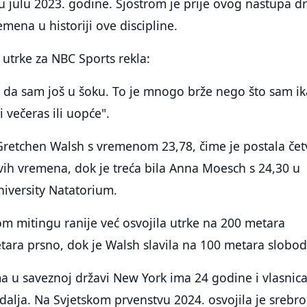
 u julu 2023. godine. Sjöström je prije ovog nastupa d
mena u historiji ove discipline.
utrke za NBC Sports rekla:
m da sam još u šoku. To je mnogo brže nego što sam i
i večeras ili uopće".
a Gretchen Walsh s vremenom 23,78, čime je postala čet
svih vremena, dok je treća bila Anna Moesch s 24,30 u
iversity Natatorium.
om mitingu ranije već osvojila utrke na 200 metara
tara prsno, dok je Walsh slavila na 100 metara slobo
ma u saveznoj državi New York ima 24 godine i vlasnica
dalja. Na Svjetskom prvenstvu 2024. osvojila je srebr