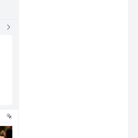
Monter centralnog
Trgovac - Magacioner
grijanja (m)
(m/ž)
Mountain
Amko komerc
Sarajevo
Fojnica