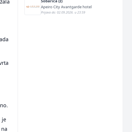
ržala
Sobarica (ž)
Apeiro City Avantgarde hotel
Prijava do: 02.09.2026. u 23:59
kada
vrta
dno.
 je
o na