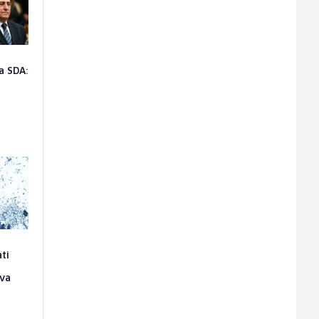
a SDA:
ati
ava