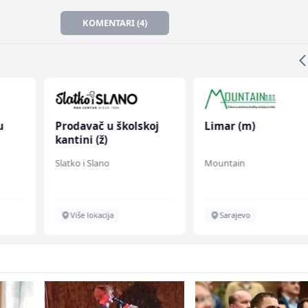
KOMENTARI (4)
u
Prodavač u školskoj
Limar (m)
kantini (ž)
 (m/
Slatko i Slano
Mountain
Više lokacija
Sarajevo