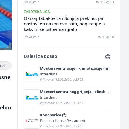
6h 43min
15
13
EVROPSKA LIGA
Okršaj Tabakovića i Šunjića prekinut pa
nastavljen nakon dva sata, pogledajte u
kakvim se uslovima igralo
7h 48min
1
10
Oglasi za posao
jeli
Monteri ventilacije i klimatizacije (m)
Interclima
Bosne
Prijava do: 12.08.2026. u 23:59
Monteri centralnog grijanja i plinskih
instalacija (m)
Interclima
Prijava do: 12.08.2026. u 23:59
rebro
Konobarica (ž)
Bosnian House Restaurant
Prijava do: 20.08.2026. u 23:59