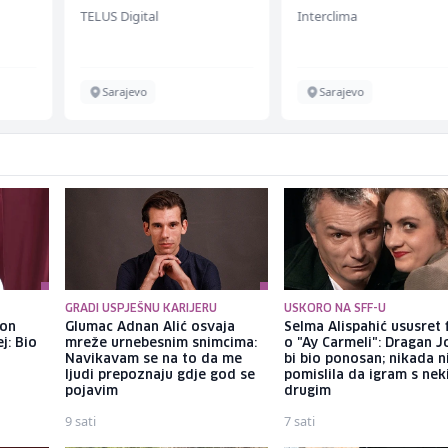
(m/w/d) für Vattenfall
TELUS Digital
Interclima
Sarajevo
Sarajevo
GRADI USPJEŠNU KARIJERU
USKORO NA SFF-U
kon
Glumac Adnan Alić osvaja
Selma Alispahić ususret 
j: Bio
mreže urnebesnim snimcima:
o "Ay Carmeli": Dragan J
Navikavam se na to da me
bi bio ponosan; nikada 
ljudi prepoznaju gdje god se
pomislila da igram s ne
pojavim
drugim
9 sati
7 sati