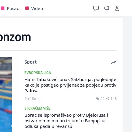
Posao
Video
bronzom
Sport
EVROPSKA LIGA
Haris Tabaković junak Salzburga, pogledajte
kako je postigao prvijenac za pobjedu protiv
Pafosa
6h 18min
22
148
S IGRAČEM VIŠE
Borac se ispromašivao protiv Bjelorusa i
ostvario minimalan trijumf u Banjoj Luci,
odluka pada u revanšu