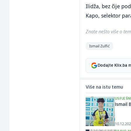
Ilidža, bez čije po
Kapo, selektor par
Znate nešto više o temi 
Ismail Zulfić
Dodajte Klix.ba 
Više na istu temu
USPJEŠN
Ismail 
10.12.202