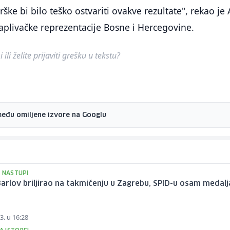
drške bi bilo teško ostvariti ovakve rezultate", rekao je
aplivačke reprezentacije Bosne i Hercegovine.
ili želite prijaviti grešku u tekstu?
među omiljene izvore na Googlu
I NASTUPI
Barlov briljirao na takmičenju u Zagrebu, SPID-u osam medalj
3. u 16:28