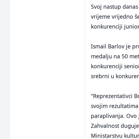
Svoj nastup danas j
vrijeme vrijedno š
konkurenciji junior
Ismail Barlov je p
medalju na 50 meta
konkurenciji senio
srebrni u konkurenc
"Reprezentativci B
svojim rezultatima
paraplivanja. Ovo 
Zahvalnost duguje
Ministarstvu kultu