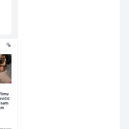
(m/ž)
P Trade
Bosnian House Restaurant
Tuzla
Inostranstvo
filmu
ovičić
nisam
kim