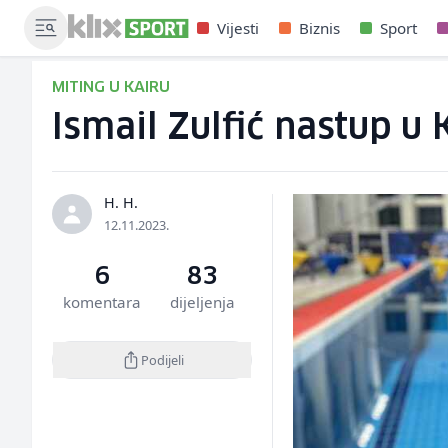
Vijesti
Biznis
Sport
MITING U KAIRU
Ismail Zulfić nastup u
H. H.
12.11.2023.
6
83
komentara
dijeljenja
Podijeli