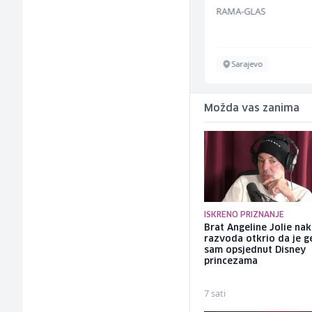
BCO
RAMA-GLAS
Sarajevo
Sarajevo
Možda vas zanima
ISKRENO PRIZNANJE
Brat Angeline Jolie na
razvoda otkrio da je ge
sam opsjednut Disney
princezama
7 sati