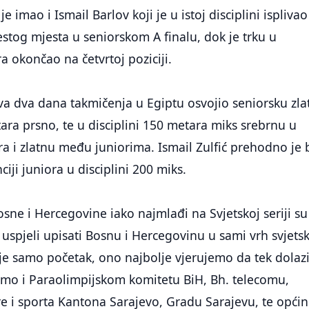
e imao i Ismail Barlov koji je u istoj disciplini isplivao
estog mjesta u seniorskom A finalu, dok je trku u
a okončao na četvrtoj poziciji.
rva dva dana takmičenja u Egiptu osvojio seniorsku zl
ra prsno, te u disciplini 150 metara miks srebrnu u
ra i zlatnu među juniorima. Ismail Zulfić prehodno je 
iji juniora u disciplini 200 miks.
osne i Hercegovine iako najmlađi na Svjetskoj seriji su
 uspjeli upisati Bosnu i Hercegovinu u sami vrh svjets
je samo početak, ono najbolje vjerujemo da tek dolazi
mo i Paraolimpijskom komitetu BiH, Bh. telecomu,
re i sporta Kantona Sarajevo, Gradu Sarajevu, te općin