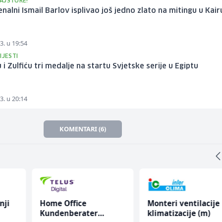
AJSTORE!
alni Ismail Barlov isplivao još jedno zlato na mitingu u Kair
3. u 19:54
IJESTI
 i Zulfiću tri medalje na startu Svjetske serije u Egiptu
3. u 20:14
KOMENTARI (6)
nji
Home Office
Monteri ventilacije 
Kundenberater
klimatizacije (m)