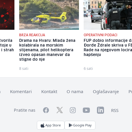
BRZA REAKCIJA
OPERATIVNI PODACI
tvorila
Drama na Hvaru: Mlada žena
FUP dobio informacije d
toje u
kolabirala na morskim
Đorđe Ždrale skriva u F
 i strah
stijenama, pilot helikoptera
Rade na njegovom locira
izveo opasan manevar da
hapšenju
stigne do nje
8 sati
6 sati
m
Komentari
Kontakt
O nama
Oglašavanje
P
Facebook
YouTube
LinkedIn
Twitter
Instagram
RSS
Pratite nas
App Store
Google Play