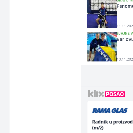
BRAVO M
Fenomen
11.11.202
SJAJNE V
Barlovu
10.11.202
Dispatcher (m/ž)
Radnik u proizvod
(m/ž)