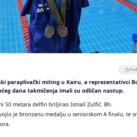
Podi
ski paraplivački miting u Kairu, a reprezentativci 
rećeg dana takmičenja imali su odličan nastup.
ni 50 metara delfin briljirao Ismail Zulfić. Bh.
vojio je bronzanu medalju u seniorskom A finalu, te s
iora.