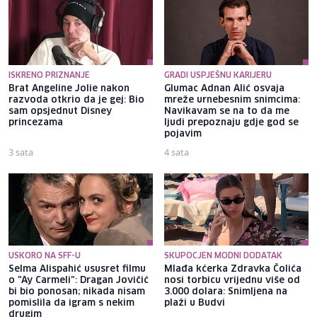
ISKRENO PRIZNANJE
GRADI USPJEŠNU KARIJERU
Brat Angeline Jolie nakon
Glumac Adnan Alić osvaja
razvoda otkrio da je gej: Bio
mreže urnebesnim snimcima:
sam opsjednut Disney
Navikavam se na to da me
princezama
ljudi prepoznaju gdje god se
pojavim
3 sata
4 sata
USKORO NA SFF-U
SKUPOCJEN MODNI DODATAK
Selma Alispahić ususret filmu
Mlađa kćerka Zdravka Čolića
o "Ay Carmeli": Dragan Jovičić
nosi torbicu vrijednu više od
bi bio ponosan; nikada nisam
3.000 dolara: Snimljena na
pomislila da igram s nekim
plaži u Budvi
drugim