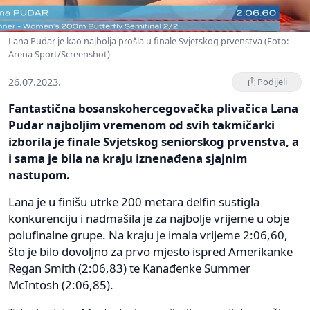
Lana Pudar je kao najbolja prošla u finale Svjetskog prvenstva (Foto:
Arena Sport/Screenshot)
26.07.2023.
Podijeli
Fantastična bosanskohercegovačka plivačica Lana
Pudar najboljim vremenom od svih takmičarki
izborila je finale Svjetskog seniorskog prvenstva, a
i sama je bila na kraju iznenađena sjajnim
nastupom.
Lana je u finišu utrke 200 metara delfin sustigla
konkurenciju i nadmašila je za najbolje vrijeme u obje
polufinalne grupe. Na kraju je imala vrijeme 2:06,60,
što je bilo dovoljno za prvo mjesto ispred Amerikanke
Regan Smith (2:06,83) te Kanađenke Summer
McIntosh (2:06,85).