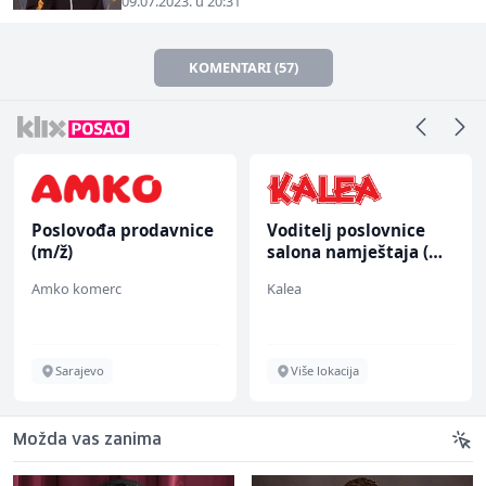
09.07.2023. u 20:31
KOMENTARI (57)
Poslovođa prodavnice
Voditelj poslovnice
(m/ž)
salona namještaja (m/
ž)
Amko komerc
Kalea
Sarajevo
Više lokacija
Možda vas zanima