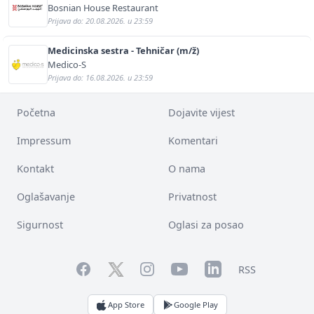
Bosnian House Restaurant
Prijava do: 20.08.2026. u 23:59
Medicinska sestra - Tehničar (m/ž)
Medico-S
Prijava do: 16.08.2026. u 23:59
Početna
Dojavite vijest
Impressum
Komentari
Kontakt
O nama
Oglašavanje
Privatnost
Sigurnost
Oglasi za posao
Facebook
YouTube
LinkedIn
Twitter
Instagram
RSS
App Store
Google Play