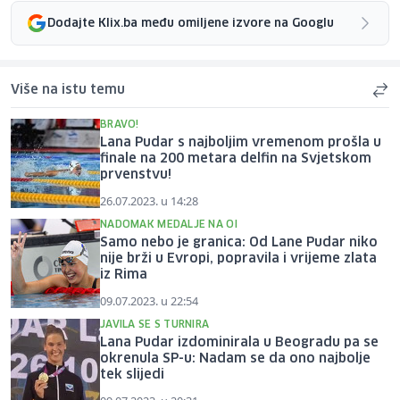
Dodajte Klix.ba među omiljene izvore na Googlu
Više na istu temu
BRAVO!
Lana Pudar s najboljim vremenom prošla u
finale na 200 metara delfin na Svjetskom
prvenstvu!
26.07.2023. u 14:28
NADOMAK MEDALJE NA OI
Samo nebo je granica: Od Lane Pudar niko
nije brži u Evropi, popravila i vrijeme zlata
iz Rima
09.07.2023. u 22:54
JAVILA SE S TURNIRA
Lana Pudar izdominirala u Beogradu pa se
okrenula SP-u: Nadam se da ono najbolje
tek slijedi