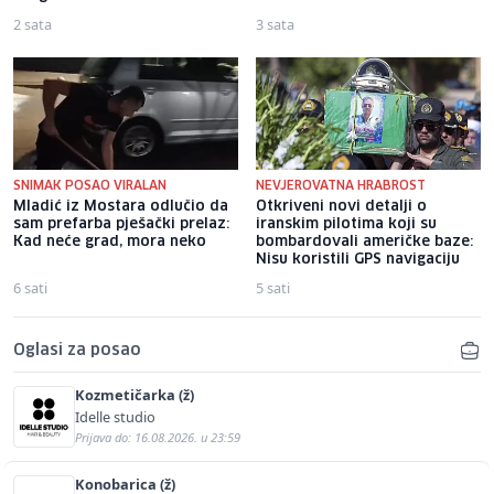
2 sata
3 sata
SNIMAK POSAO VIRALAN
NEVJEROVATNA HRABROST
Mladić iz Mostara odlučio da
Otkriveni novi detalji o
sam prefarba pješački prelaz:
iranskim pilotima koji su
Kad neće grad, mora neko
bombardovali američke baze:
Nisu koristili GPS navigaciju
6 sati
5 sati
Oglasi za posao
Kozmetičarka (ž)
Idelle studio
Prijava do: 16.08.2026. u 23:59
Konobarica (ž)