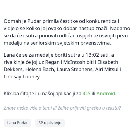
Odmah je Pudar primila čestitke od konkurentica i
vidjelo se koliko joj ovako dobar nastup znači. Nadamo
se da će i sutra ponoviti odličan uspjeh te osvojiti prvu
medalju na seniorskim svjetskim prvenstvima.
Lana će se za medalje boriti sutra u 13:02 sati, a
rivalkinje će joj uz Regan i McIntosh biti i Elisabeth
Dekkers, Helena Bach, Laura Stephens, Airi Mitsui i
Lindsay Looney.
Klix.ba čitajte i u našoj aplikaciji za
iOS
ili
Android
.
Znate nešto više o temi ili želite prijaviti grešku u tekstu?
Lana Pudar
SP u plivanju