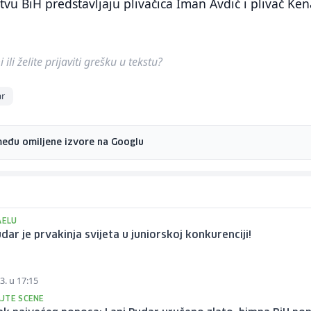
vu BiH predstavljaju plivačica Iman Avdić i plivač Ke
ili želite prijaviti grešku u tekstu?
ar
među omiljene izvore na Googlu
AELU
dar je prvakinja svijeta u juniorskoj konkurenciji!
3. u 17:15
JTE SCENE