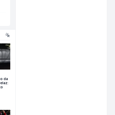
Sarajevo
Ilijaš
io da
elaz:
ko