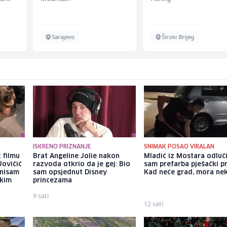
Sarajevo
Široki Brijeg
ISKRENO PRIZNANJE
SNIMAK POSAO VIRALAN
 filmu
Brat Angeline Jolie nakon
Mladić iz Mostara odluč
Jovičić
razvoda otkrio da je gej: Bio
sam prefarba pješački pr
 nisam
sam opsjednut Disney
Kad neće grad, mora ne
ekim
princezama
9 sati
12 sati