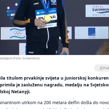
edaljom (Foto: Screenshot)
Podi
ila titulom prvakinje svijeta u juniorskoj konkurenc
primila je zasluženu nagradu, medalju na Svjetsk
lskoj Netanyji.
inantnom utrkom na 200 metara delfin došla do nov