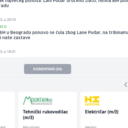
ak najvećeg ponosa: Lani Pudar uručeno zlato, himna BiH po
radu
3. u 20:10
ATO
iH u Beogradu ponovo se čula zbog Lane Pudar, na tribinam
e i naše zastave
3. u 18:31
KOMENTARI (54)
Tehnički rukovodilac
Električar (m/ž)
(m/ž)
rant
Mountain
Hering