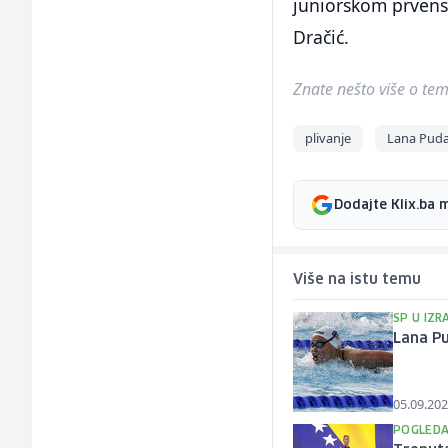
juniorskom prvenst
Dračić.
Znate nešto više o temi 
plivanje
Lana Pud
Dodajte Klix.ba 
Više na istu temu
SP U IZR
Lana Pu
05.09.202
POGLEDA