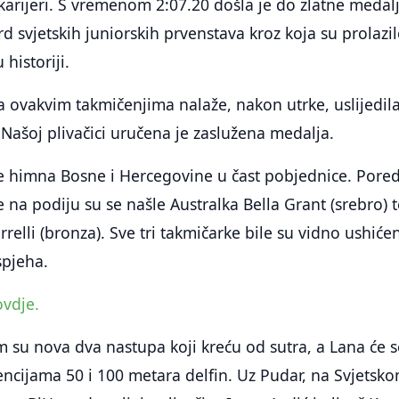
karijeri. S vremenom 2:07.20 došla je do zlatne medalj
ord svjetskih juniorskih prvenstava kroz koja su prolazi
 historiji.
na ovakvim takmičenjima nalaže, nakon utrke, uslijedila
 Našoj plivačici uručena je zaslužena medalja.
je himna Bosne i Hercegovine u čast pobjednice. Pore
e na podiju su se našle Australka Bella Grant (srebro) 
rrelli (bronza). Sve tri takmičarke bile su vidno ushiće
pjeha.
ovdje.
m su nova dva nastupa koji kreću od sutra, a Lana će s
encijama 50 i 100 metara delfin. Uz Pudar, na Svjetsk