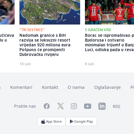
"TRI SESTRICE"
S IGRAČEM VIŠE
Vučićeva
Nadomak granice s BiH
Borac se ispromašivao p
du u
razvija se luksuzni resort
Bjelorusa i ostvario
vrijedan 920 miliona eura:
minimalan trijumf u Banj
Potpuno će promijeniti
Luci, odluka pada u rev
Dubrovačku rivijeru
18 sati
8 sati
m
Komentari
Kontakt
O nama
Oglašavanje
P
Facebook
YouTube
LinkedIn
Twitter
Instagram
RSS
Pratite nas
App Store
Google Play