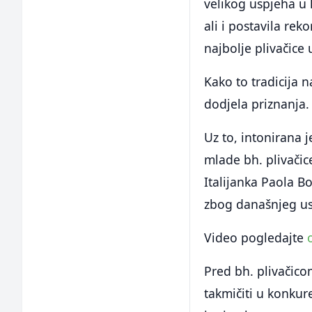
velikog uspjeha u 
ali i postavila rek
najbolje plivačice u
Kako to tradicija 
dodjela priznanja.
Uz to, intonirana 
mlade bh. plivačic
Italijanka Paola Bo
zbog današnjeg us
Video pogledajte
Pred bh. plivačico
takmičiti u konkur