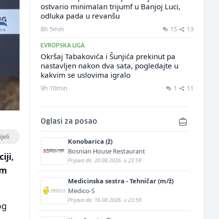
ostvario minimalan trijumf u Banjoj Luci,
odluka pada u revanšu
8h 5min
15
13
EVROPSKA LIGA
Okršaj Tabakovića i Šunjića prekinut pa
nastavljen nakon dva sata, pogledajte u
kakvim se uslovima igralo
9h 10min
1
11
Oglasi za posao
jeli
Konobarica (ž)
Bosnian House Restaurant
iji,
Prijava do: 20.08.2026. u 23:59
om
Medicinska sestra - Tehničar (m/ž)
Medico-S
Prijava do: 16.08.2026. u 23:59
og