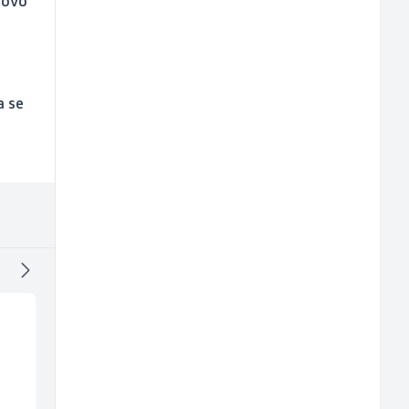
novo
a se
Home Office
Multimedijalni
Kundenberater
marketing kreator (
(m/w/d) für Vattenfall
ž)
TELUS Digital
Kalea