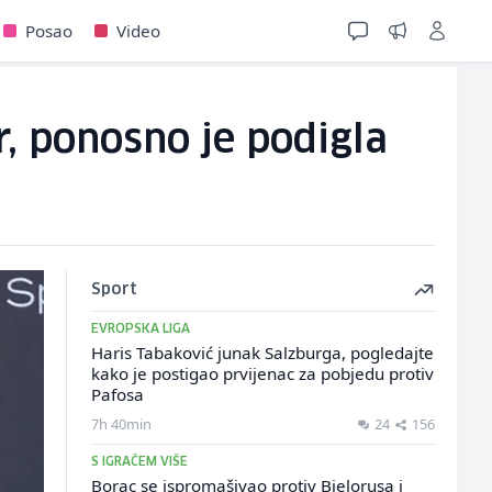
Posao
Video
r, ponosno je podigla
Sport
EVROPSKA LIGA
Haris Tabaković junak Salzburga, pogledajte
kako je postigao prvijenac za pobjedu protiv
Pafosa
7h 40min
24
156
S IGRAČEM VIŠE
Borac se ispromašivao protiv Bjelorusa i