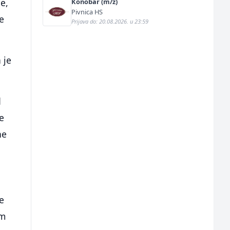
e,
Konobar (m/ž)
Pivnica HS
le
Prijava do: 20.08.2026. u 23:59
 je
d
te
ne
e
om