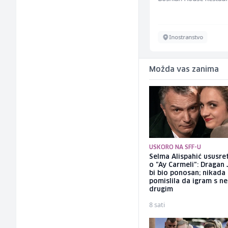
Sarajevo
Inostranstvo
Možda vas zanima
USKORO NA SFF-U
Selma Alispahić ususret
o "Ay Carmeli": Dragan 
bi bio ponosan; nikada
pomislila da igram s n
drugim
8 sati