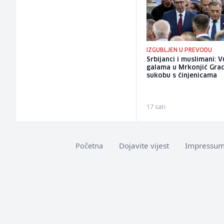
IZGUBLJEN U PREVODU
Srbijanci i muslimani: 
galama u Mrkonjić Gra
sukobu s činjenicama
17 sati
Dojavite vijest
Impressu
Početna