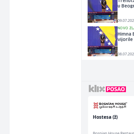
Trenut
u Beog
09.07.202
NOVO ZL
Himna B
vijoril
08.07.202
Sachbearbeiter in der
Hostesa (ž)
Voice Quality
Management (m/w)
Servicepoint
Bosnian House Restau