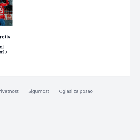
rotiv
oj
anšu
rivatnost
Sigurnost
Oglasi za posao