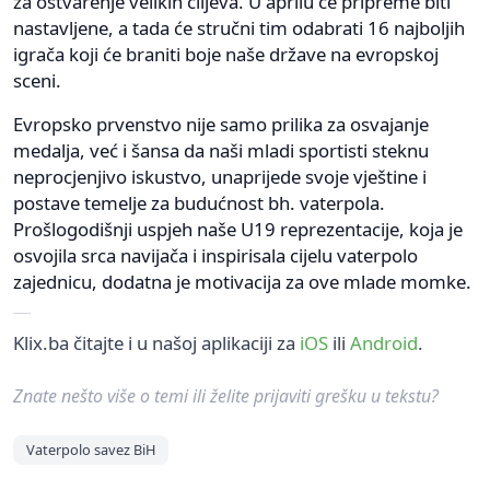
za ostvarenje velikih ciljeva. U aprilu će pripreme biti
nastavljene, a tada će stručni tim odabrati 16 najboljih
igrača koji će braniti boje naše države na evropskoj
sceni.
Evropsko prvenstvo nije samo prilika za osvajanje
medalja, već i šansa da naši mladi sportisti steknu
neprocjenjivo iskustvo, unaprijede svoje vještine i
postave temelje za budućnost bh. vaterpola.
Prošlogodišnji uspjeh naše U19 reprezentacije, koja je
osvojila srca navijača i inspirisala cijelu vaterpolo
zajednicu, dodatna je motivacija za ove mlade momke.
Klix.ba čitajte i u našoj aplikaciji za
iOS
ili
Android
.
Znate nešto više o temi ili želite prijaviti grešku u tekstu?
Vaterpolo savez BiH