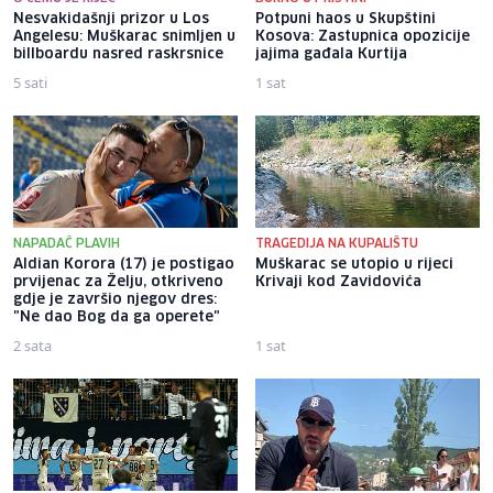
Nesvakidašnji prizor u Los
Potpuni haos u Skupštini
Angelesu: Muškarac snimljen u
Kosova: Zastupnica opozicije
billboardu nasred raskrsnice
jajima gađala Kurtija
5 sati
1 sat
NAPADAČ PLAVIH
TRAGEDIJA NA KUPALIŠTU
Aldian Korora (17) je postigao
Muškarac se utopio u rijeci
prvijenac za Želju, otkriveno
Krivaji kod Zavidovića
gdje je završio njegov dres:
"Ne dao Bog da ga operete"
2 sata
1 sat