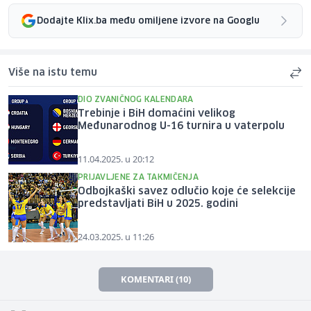
Dodajte Klix.ba među omiljene izvore na Googlu
Više na istu temu
DIO ZVANIČNOG KALENDARA
Trebinje i BiH domaćini velikog
Međunarodnog U-16 turnira u vaterpolu
11.04.2025. u 20:12
PRIJAVLJENE ZA TAKMIČENJA
Odbojkaški savez odlučio koje će selekcije
predstavljati BiH u 2025. godini
24.03.2025. u 11:26
KOMENTARI (10)