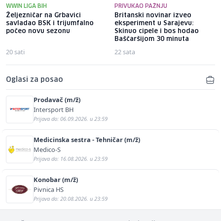
WWIN LIGA BIH
PRIVUKAO PAŽNJU
Željezničar na Grbavici
Britanski novinar izveo
savladao BSK i trijumfalno
eksperiment u Sarajevu:
počeo novu sezonu
Skinuo cipele i bos hodao
Baščaršijom 30 minuta
20 sati
22 sata
Oglasi za posao
Prodavač (m/ž)
Intersport BH
Prijava do: 06.09.2026. u 23:59
Medicinska sestra - Tehničar (m/ž)
Medico-S
Prijava do: 16.08.2026. u 23:59
Konobar (m/ž)
Pivnica HS
Prijava do: 20.08.2026. u 23:59