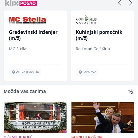
Građevinski inženjer
Kuhinjski pomoćnik
(m/ž)
(m/ž)
MC-Stella
Restoran Golf Klub
Velika Kladuša
Sarajevo
Možda vas zanima
O ČEMU JE RIJEČ
BURNO U PRIŠTINI