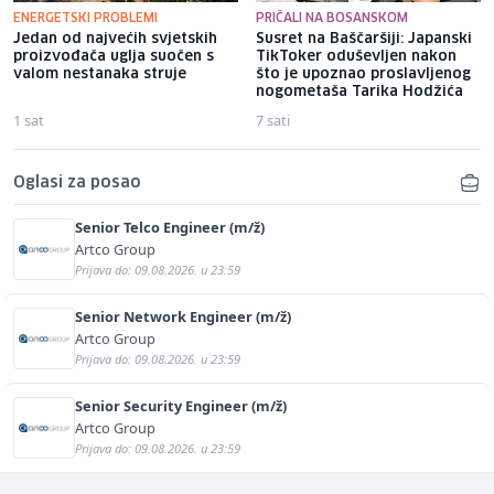
ENERGETSKI PROBLEMI
PRIČALI NA BOSANSKOM
Jedan od najvećih svjetskih
Susret na Baščaršiji: Japanski
proizvođača uglja suočen s
TikToker oduševljen nakon
valom nestanaka struje
što je upoznao proslavljenog
nogometaša Tarika Hodžića
1 sat
7 sati
Oglasi za posao
Senior Telco Engineer (m/ž)
Artco Group
Prijava do: 09.08.2026. u 23:59
Senior Network Engineer (m/ž)
Artco Group
Prijava do: 09.08.2026. u 23:59
Senior Security Engineer (m/ž)
Artco Group
Prijava do: 09.08.2026. u 23:59