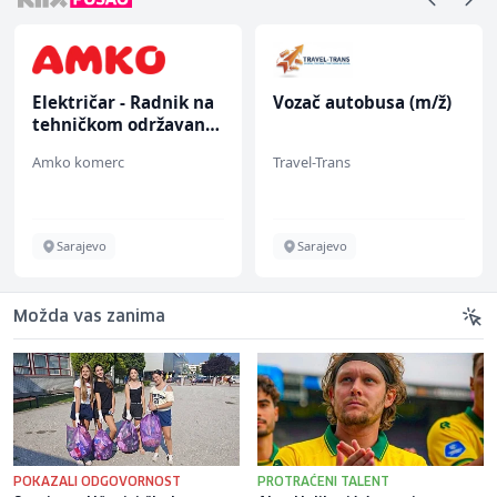
Električar - Radnik na
Vozač autobusa (m/ž)
tehničkom održavanju
(m/ž)
Amko komerc
Travel-Trans
Sarajevo
Sarajevo
Možda vas zanima
POKAZALI ODGOVORNOST
PROTRAĆENI TALENT