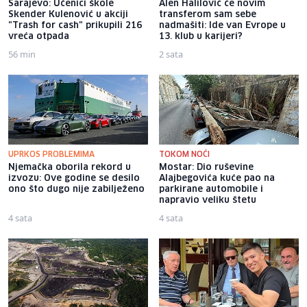
Sarajevo: Učenici škole
Alen Halilović će novim
Skender Kulenović u akciji
transferom sam sebe
"Trash for cash" prikupili 216
nadmašiti: Ide van Evrope u
vreća otpada
13. klub u karijeri?
56 min
2 sata
UPRKOS PROBLEMIMA
TOKOM NOĆI
Njemačka oborila rekord u
Mostar: Dio ruševine
izvozu: Ove godine se desilo
Alajbegovića kuće pao na
ono što dugo nije zabilježeno
parkirane automobile i
napravio veliku štetu
4 sata
4 sata