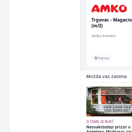
Vozač autobusa (m/ž)
Trgovac - Magaci
(m/ž)
Travel-Trans
Amko komerc
Sarajevo
Fojnica
Možda vas zanima
O ČEMU JE RIJEČ
Nesvakidašnji prizor u