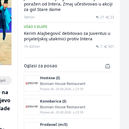
poražen od Intera, Zmaj učestvovao u akciji
za gol Stare dame
58min
21
23
UŠAO S KLUPE
Kerim Alajbegović debitovao za Juventus u
prijateljskoj utakmici protiv Intera
1h 42min
7
501
Oglasi za posao
Hostesa (ž)
jeli
Bosnian House Restaurant
Prijava do: 20.08.2026. u 23:59
e na
ajevo
Konobarica (ž)
Bosnian House Restaurant
lade
Prijava do: 20.08.2026. u 23:59
Prodavač (m/ž)