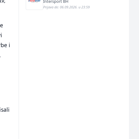
tv,
Intersport BH
Prijava do: 06.09.2026. u 23:59
še
i
be i
,
sali