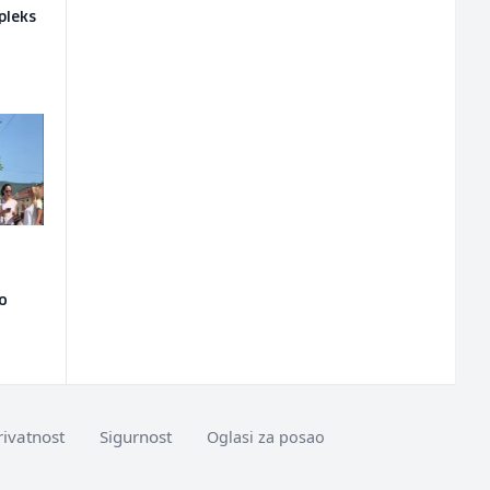
pleks
ao
rivatnost
Sigurnost
Oglasi za posao