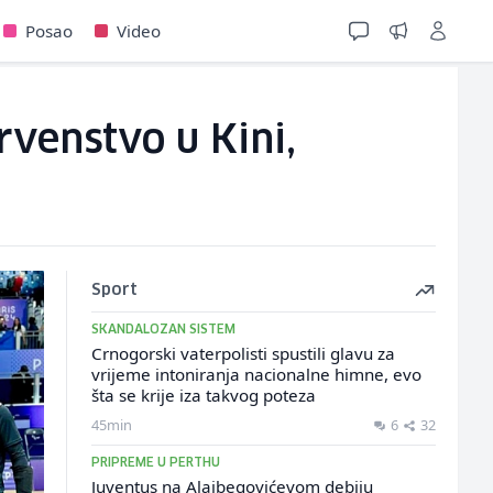
Posao
Video
rvenstvo u Kini,
Sport
SKANDALOZAN SISTEM
Crnogorski vaterpolisti spustili glavu za
vrijeme intoniranja nacionalne himne, evo
šta se krije iza takvog poteza
45min
6
32
PRIPREME U PERTHU
Juventus na Alajbegovićevom debiju