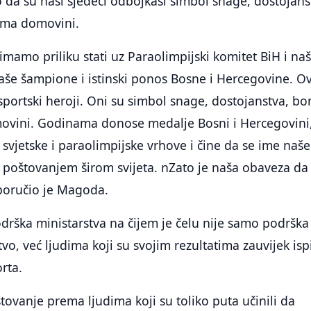
da su naši sjedeći odbojkaši simbol snage, dostojans
rema domovini.
mamo priliku stati uz Paraolimpijski komitet BiH i na
naše šampione i istinski ponos Bosne i Hercegovine. Ov
ortski heroji. Oni su simbol snage, dostojanstva, bor
ovini. Godinama donose medalje Bosni i Hercegovini
 svjetske i paraolimpijske vrhove i čine da se ime naše
 poštovanjem širom svijeta. nZato je naša obaveza da
poručio je Magoda.
drška ministarstva na čijem je čelu nije samo podrška
o, već ljudima koji su svojim rezultatima zauvijek ispi
rta.
vanje prema ljudima koji su toliko puta učinili da