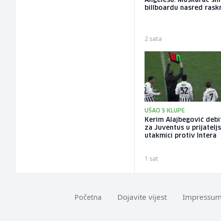
Angelesu: Muškarac sni
billboardu nasred rask
2 sata
UŠAO S KLUPE
Kerim Alajbegović deb
za Juventus u prijatelj
utakmici protiv Intera
1 sat
Dojavite vijest
Impressu
Početna