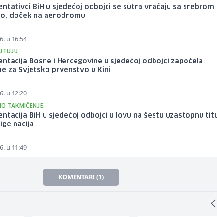
ntativci BiH u sjedećoj odbojci se sutra vraćaju sa srebrom 
vo, doček na aerodromu
6. u 16:54
PUTUJU
ntacija Bosne i Hercegovine u sjedećoj odbojci započela
e za Svjetsko prvenstvo u Kini
6. u 12:20
NO TAKMIČENJE
ntacija BiH u sjedećoj odbojci u lovu na šestu uzastopnu tit
lige nacija
6. u 11:49
KOMENTARI (1)