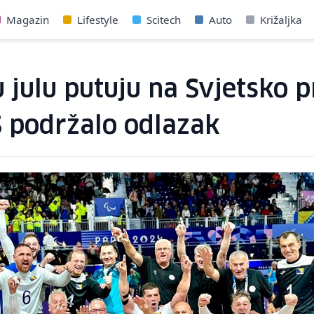
Magazin
Lifestyle
Scitech
Auto
Križaljka
 julu putuju na Svjetsko p
S podržalo odlazak