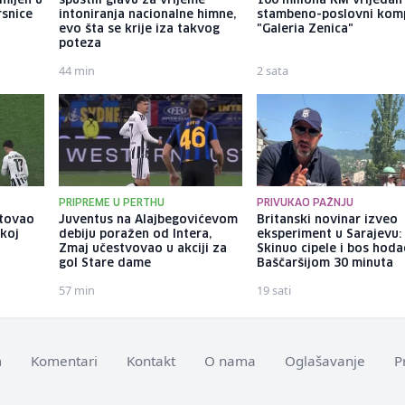
mljen u
spustili glavu za vrijeme
100 miliona KM vrijedan
rsnice
intoniranja nacionalne himne,
stambeno-poslovni kom
evo šta se krije iza takvog
"Galeria Zenica"
poteza
44 min
2 sata
PRIPREME U PERTHU
PRIVUKAO PAŽNJU
itovao
Juventus na Alajbegovićevom
Britanski novinar izveo
skoj
debiju poražen od Intera,
eksperiment u Sarajevu:
Zmaj učestvovao u akciji za
Skinuo cipele i bos hod
gol Stare dame
Baščaršijom 30 minuta
57 min
19 sati
m
Komentari
Kontakt
O nama
Oglašavanje
P