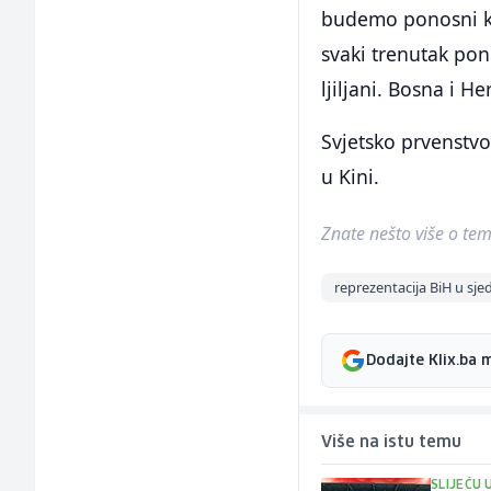
budemo ponosni ka
svaki trenutak pono
ljiljani. Bosna i 
Svjetsko prvenstvo
u Kini.
Znate nešto više o temi 
reprezentacija BiH u sje
Dodajte Klix.ba 
Više na istu temu
SLIJEĆU 