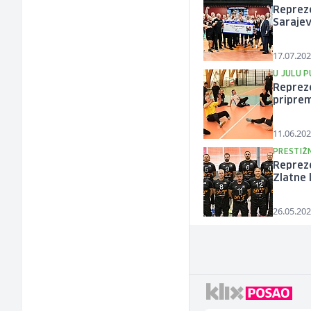
Repreze
Saraje
17.07.202
U JULU 
Repreze
priprem
11.06.202
PRESTIŽ
Repreze
Zlatne 
26.05.202