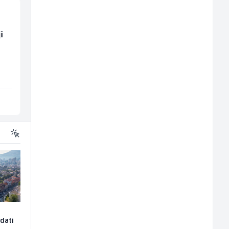
i
Skladišni radnik (m/ž)
Junior Marketing &
Recruiting Specialist
(m/ž)
Lidl BH
Mars Connect
Lepenica
Sarajevo
edati