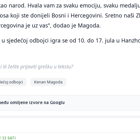
o narod. Hvala vam za svaku emociju, svaku medalju
sa koji ste donijeli Bosni i Hercegovini. Sretno naši Z
Hercegovina je uz vas", dodao je Magoda.
 u sjedećoj odbojci igra se od 10. do 17. jula u Hanz
ili želite prijaviti grešku u tekstu?
dećoj odbojci
Kenan Magoda
među omiljene izvore na Googlu
U 13 SATI