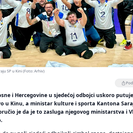
raju SP u Kini (Foto: Arhiv)
Podi
sne i Hercegovine u sjedećoj odbojci uskoro putuj
o u Kinu, a ministar kulture i sporta Kantona Sar
čio je da je to zasluga njegovog ministarstva i V
.