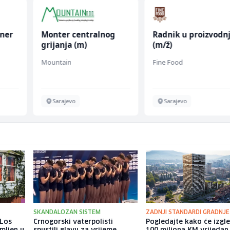
oner
Monter centralnog
Radnik u proizvodnj
grijanja (m)
(m/ž)
Mountain
Fine Food
Sarajevo
Sarajevo
SKANDALOZAN SISTEM
ZADNJI STANDARDI GRADNJE
 Los
Crnogorski vaterpolisti
Pogledajte kako će izgl