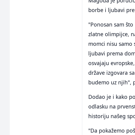
Magoda je poručio 
borbe i ljubavi p
"Ponosan sam što i
zlatne olimpijce, 
momci nisu samo sp
ljubavi prema dom
osvajaju evropske,
države izgovara sa
budemo uz njih", 
Dodao je i kako po
odlasku na prvenstv
historiju našeg spo
"Da pokažemo pošto