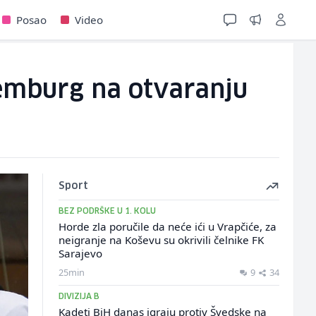
Posao
Video
semburg na otvaranju
Sport
BEZ PODRŠKE U 1. KOLU
Horde zla poručile da neće ići u Vrapčiće, za
neigranje na Koševu su okrivili čelnike FK
Sarajevo
25min
9
34
DIVIZIJA B
Kadeti BiH danas igraju protiv Švedske na