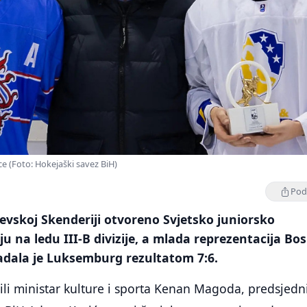
e (Foto: Hokejaški savez BiH)
Podi
jevskoj Skenderiji otvoreno Svjetsko juniorsko
u na ledu III-B divizije, a mlada reprezentacija Bos
adala je Luksemburg rezultatom 7:6.
ili ministar kulture i sporta Kenan Magoda, predsjedn