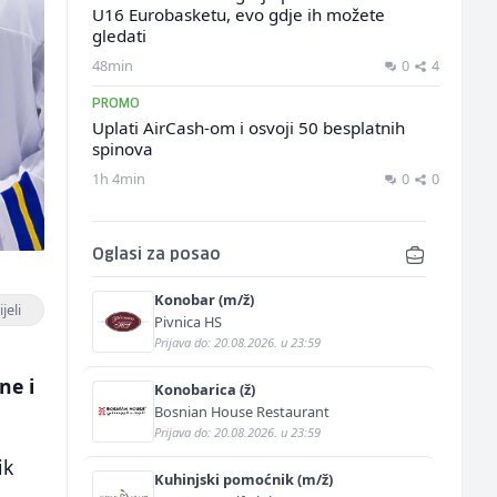
U16 Eurobasketu, evo gdje ih možete
gledati
48min
0
4
PROMO
Uplati AirCash-om i osvoji 50 besplatnih
spinova
1h 4min
0
0
Oglasi za posao
Konobar (m/ž)
jeli
Pivnica HS
Prijava do: 20.08.2026. u 23:59
ne i
Konobarica (ž)
Bosnian House Restaurant
Prijava do: 20.08.2026. u 23:59
ik
Kuhinjski pomoćnik (m/ž)