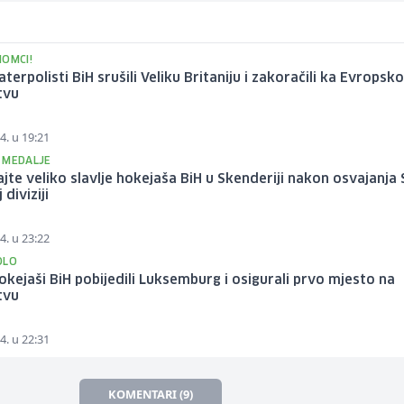
MOMCI!
aterpolisti BiH srušili Veliku Britaniju i zakoračili ka Evrops
tvu
4. u 19:21
 MEDALJE
jte veliko slavlje hokejaša BiH u Skenderiji nakon osvajanja 
 diviziji
4. u 23:22
OLO
okejaši BiH pobijedili Luksemburg i osigurali prvo mjesto na
tvu
4. u 22:31
KOMENTARI (9)