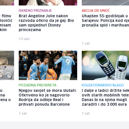
ISKRENO PRIZNANJE
AKCIJA OD SINOĆ
 filmu
Brat Angeline Jolie nakon
Uhapšen 55-godišnjak u
Jovičić
razvoda otkrio da je gej: Bio
Sarajevu: Policija kod nj
 nisam
sam opsjednut Disney
pronašla spid i marihua
ekim
princezama
13 sati
1 sat
POZADINA PREOKRETA
KOLEKCIONARSKO BLAGO
u:
Njegov savjet se mora slušati:
I dalje u ladici držite ne
ina
Otkriveno ko je nagovorio
ovih starih mobilnih tel
vena u
Rodrija da odbije Real i
Danas bi na njima mogli
prihvati ponudu Barcelone
zaraditi i do 3.000 eura
1 sat
1 sat