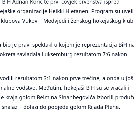
BiH Adnan Korić te prvi čovjek prvenstva ispred
aške organizacije Heikki Hietanen. Program su uveli
h klubova Vukovi i Medvjedi i ženskog hokejaškog klub
bio je pravi spektakl u kojem je reprezentacija BiH 
okreta savladala Luksemburg rezultatom 7:6 nakon
odili rezultatom 3:1 nakon prve trećine, a onda u još 
malno vodstvo. Međutim, hokejaši BiH su se vraćali i
je kraja golom Belmina Sinanbegovića izborili produž
e snalazi i dolazi do pobjede golom Rijada Plehe.