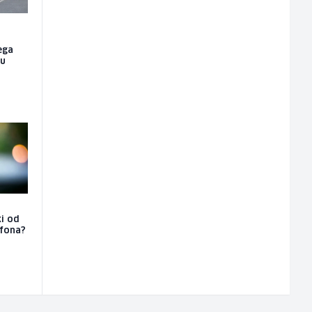
ega
nu
ki od
efona?