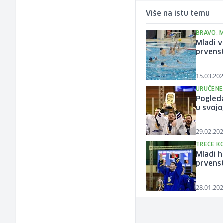
Više na istu temu
BRAVO, 
Mladi v
prvens
15.03.202
URUČENE
Pogleda
u svojoj
29.02.202
TREĆE K
Mladi h
prvens
28.01.202