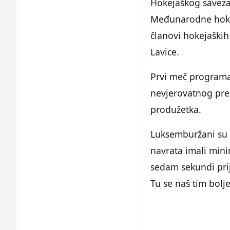
Hokejaškog saveza 
Međunarodne hokej
članovi hokejaški
Lavice.
Prvi meč programa 
nevjerovatnog pre
produžetka.
Luksemburžani su v
navrata imali mini
sedam sekundi pri
Tu se naš tim bolj