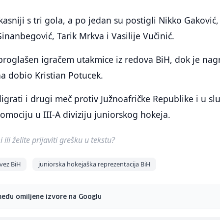
kasniji s tri gola, a po jedan su postigli Nikko Gaković,
nanbegović, Tarik Mrkva i Vasilije Vučinić.
 proglašen igračem utakmice iz redova BiH, dok je na
 dobio Kristian Potucek.
igrati i drugi meč protiv Južnoafričke Republike i u sl
omociju u III-A diviziju juniorskog hokeja.
ili želite prijaviti grešku u tekstu?
vez BiH
juniorska hokejaška reprezentacija BiH
među omiljene izvore na Googlu