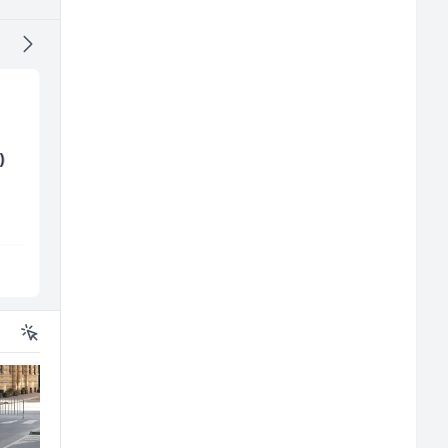
Trgovac - Magacioner
Električar (m)
)
(m/ž)
Amko komerc
Mountain
Fojnica
Sarajevo