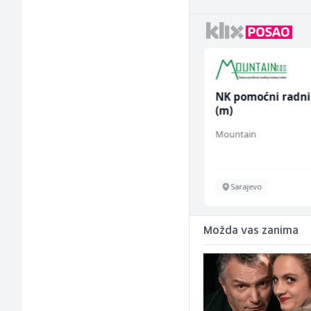
Tehničar održavanja
NK pomoćni radni
CNC mašina (m)
(m)
Irion Argerr
Mountain
Vogošća
Sarajevo
Možda vas zanima