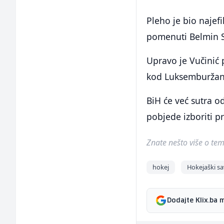
Pleho je bio najefi
pomenuti Belmin Si
Upravo je Vučinić
kod Luksemburžana
BiH će već sutra od
pobjede izboriti pr
Znate nešto više o temi 
hokej
Hokejaški sa
Dodajte Klix.ba 