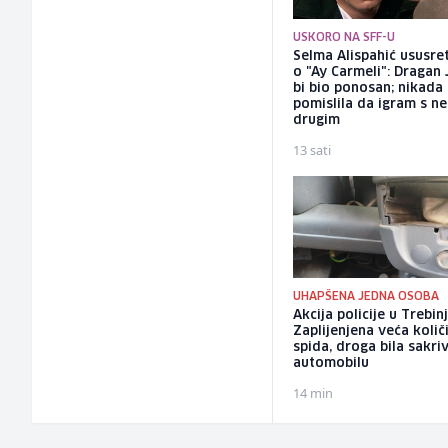
USKORO NA SFF-U
Selma Alispahić ususret
o "Ay Carmeli": Dragan 
bi bio ponosan; nikada
pomislila da igram s n
drugim
13 sati
UHAPŠENA JEDNA OSOBA
Akcija policije u Trebinj
Zaplijenjena veća količ
spida, droga bila sakri
automobilu
14 min