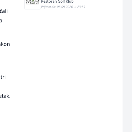
Restoran Golf Klub
Prijava do: 03.09.2026. u 23:59
čali
a
nakon
tri
etak.