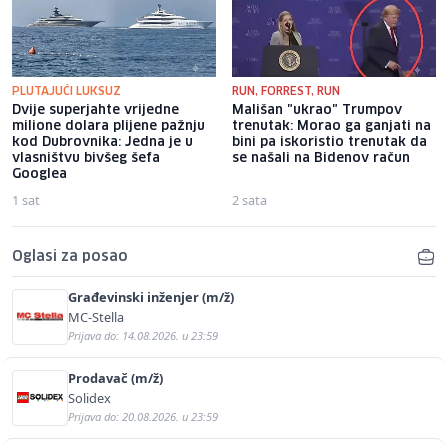
PLUTAJUĆI LUKSUZ
RUN, FORREST, RUN
Dvije superjahte vrijedne
Mališan "ukrao" Trumpov
milione dolara plijene pažnju
trenutak: Morao ga ganjati na
kod Dubrovnika: Jedna je u
bini pa iskoristio trenutak da
vlasništvu bivšeg šefa
se našali na Bidenov račun
Googlea
1 sat
2 sata
Oglasi za posao
Građevinski inženjer (m/ž)
MC-Stella
Prijava do: 14.08.2026. u 23:59
Prodavač (m/ž)
Solidex
Prijava do: 20.08.2026. u 23:59