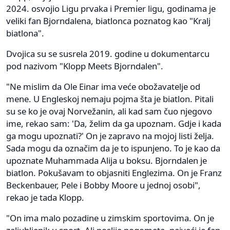
2024. osvojio Ligu prvaka i Premier ligu, godinama je
veliki fan Bjorndalena, biatlonca poznatog kao "Kralj
biatlona".
Dvojica su se susrela 2019. godine u dokumentarcu
pod nazivom "Klopp Meets Bjorndalen".
"Ne mislim da Ole Einar ima veće obožavatelje od
mene. U Engleskoj nemaju pojma šta je biatlon. Pitali
su se ko je ovaj Norvežanin, ali kad sam čuo njegovo
ime, rekao sam: 'Da, želim da ga upoznam. Gdje i kada
ga mogu upoznati?' On je zapravo na mojoj listi želja.
Sada mogu da označim da je to ispunjeno. To je kao da
upoznate Muhammada Alija u boksu. Bjorndalen je
biatlon. Pokušavam to objasniti Englezima. On je Franz
Beckenbauer, Pele i Bobby Moore u jednoj osobi",
rekao je tada Klopp.
"On ima malo pozadine u zimskim sportovima. On je