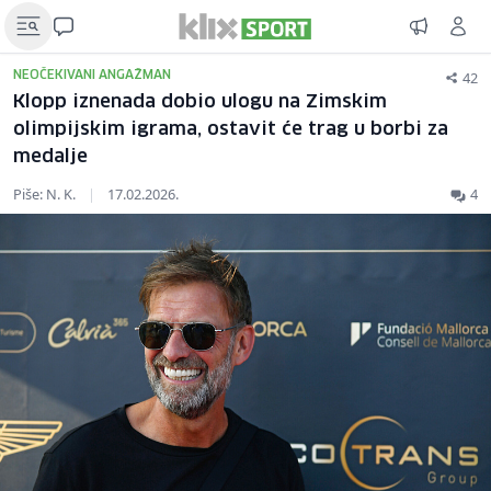
42
NEOČEKIVANI ANGAŽMAN
Klopp iznenada dobio ulogu na Zimskim
olimpijskim igrama, ostavit će trag u borbi za
medalje
Piše: N. K.
|
17.02.2026.
4