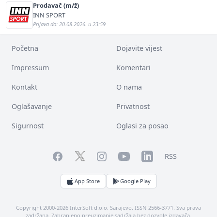
Prodavač (m/ž)
INN SPORT
Prijava do: 20.08.2026. u 23:59
Početna
Dojavite vijest
Impressum
Komentari
Kontakt
O nama
Oglašavanje
Privatnost
Sigurnost
Oglasi za posao
Facebook
YouTube
LinkedIn
Twitter
Instagram
RSS
App Store
Google Play
Copyright 2000-2026 InterSoft d.o.o. Sarajevo. ISSN 2566-3771. Sva prava
zadržana. Zabranjeno preuzimanje sadržaja bez dozvole izdavača.