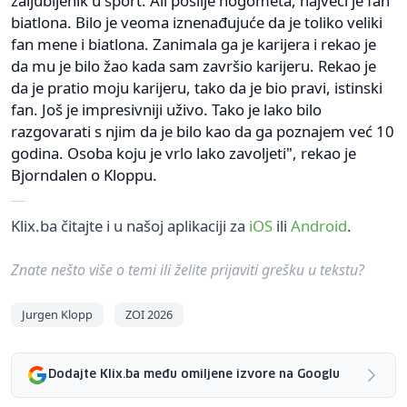
zaljubljenik u sport. Ali poslije nogometa, najveći je fan
biatlona. Bilo je veoma iznenađujuće da je toliko veliki
fan mene i biatlona. Zanimala ga je karijera i rekao je
da mu je bilo žao kada sam završio karijeru. Rekao je
da je pratio moju karijeru, tako da je bio pravi, istinski
fan. Još je impresivniji uživo. Tako je lako bilo
razgovarati s njim da je bilo kao da ga poznajem već 10
godina. Osoba koju je vrlo lako zavoljeti", rekao je
Bjorndalen o Kloppu.
Klix.ba čitajte i u našoj aplikaciji za
iOS
ili
Android
.
Znate nešto više o temi ili želite prijaviti grešku u tekstu?
Jurgen Klopp
ZOI 2026
Dodajte Klix.ba među omiljene izvore na Googlu