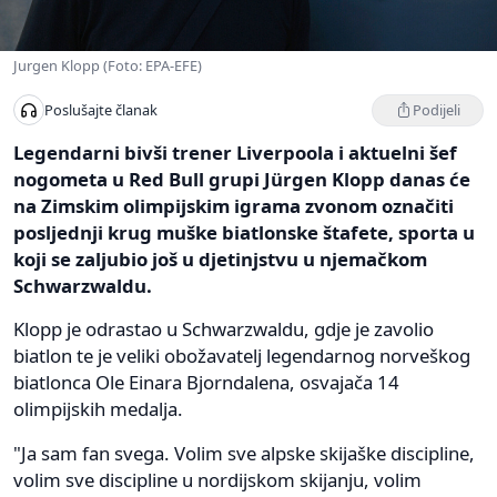
Jurgen Klopp (Foto: EPA-EFE)
Podijeli
Poslušajte članak
Legendarni bivši trener Liverpoola i aktuelni šef
nogometa u Red Bull grupi Jürgen Klopp danas će
na Zimskim olimpijskim igrama zvonom označiti
posljednji krug muške biatlonske štafete, sporta u
koji se zaljubio još u djetinjstvu u njemačkom
Schwarzwaldu.
Klopp je odrastao u Schwarzwaldu, gdje je zavolio
biatlon te je veliki obožavatelj legendarnog norveškog
biatlonca Ole Einara Bjorndalena, osvajača 14
olimpijskih medalja.
"Ja sam fan svega. Volim sve alpske skijaške discipline,
volim sve discipline u nordijskom skijanju, volim