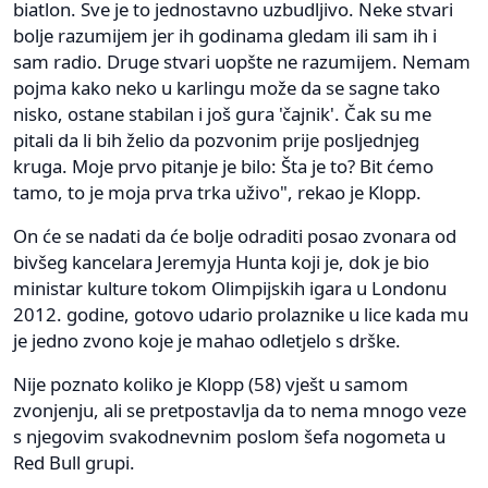
biatlon. Sve je to jednostavno uzbudljivo. Neke stvari
bolje razumijem jer ih godinama gledam ili sam ih i
sam radio. Druge stvari uopšte ne razumijem. Nemam
pojma kako neko u karlingu može da se sagne tako
nisko, ostane stabilan i još gura 'čajnik'. Čak su me
pitali da li bih želio da pozvonim prije posljednjeg
kruga. Moje prvo pitanje je bilo: Šta je to? Bit ćemo
tamo, to je moja prva trka uživo", rekao je Klopp.
On će se nadati da će bolje odraditi posao zvonara od
bivšeg kancelara Jeremyja Hunta koji je, dok je bio
ministar kulture tokom Olimpijskih igara u Londonu
2012. godine, gotovo udario prolaznike u lice kada mu
je jedno zvono koje je mahao odletjelo s drške.
Nije poznato koliko je Klopp (58) vješt u samom
zvonjenju, ali se pretpostavlja da to nema mnogo veze
s njegovim svakodnevnim poslom šefa nogometa u
Red Bull grupi.