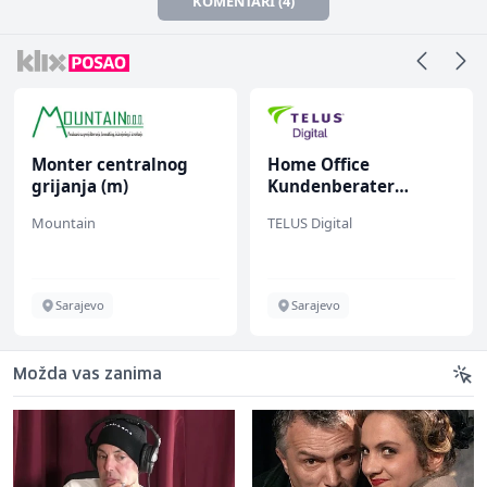
KOMENTARI (4)
Monter centralnog
Home Office
grijanja (m)
Kundenberater
(m/w/d) für ein
Mountain
TELUS Digital
renommiertes
Schuhunternehmen
Sarajevo
Sarajevo
Možda vas zanima