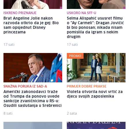
ISKRENO PRIZNANJE
USKORO NA SFF-U
Brat Angeline Jolie nakon
Selma Alispahić ususret filmu
razvoda otkrio da je gej: Bio
o "Ay Carmeli": Dragan Jovičić
sam opsjednut Disney
bi bio ponosan; nikada nisam
princezama
pomislila da igram s nekim
drugim
17 sati
17 sati
PROMO
SNAŽNA PORUKA IZ SAD-A
PRIMJER DOBRE PRAKSE
Američki zakonodavci traže
Violeta otvorila novi vrtić za
od Trumpa da ponovo uvede
djecu svojih zaposlenika
sankcije zvaničnicima u RS-u:
Osudili saslušanja u Srebrenici
8 sati
2 sata