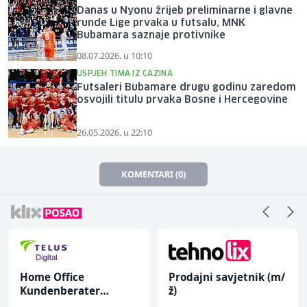
Danas u Nyonu žrijeb preliminarne i glavne
runde Lige prvaka u futsalu, MNK
Bubamara saznaje protivnike
08.07.2026. u 10:10
USPJEH TIMA IZ CAZINA
Futsaleri Bubamare drugu godinu zaredom
osvojili titulu prvaka Bosne i Hercegovine
26.05.2026. u 22:10
KOMENTARI (0)
Home Office
Prodajni savjetnik (m/
Kundenberater
ž)
(m/w/d) für Vattenfall