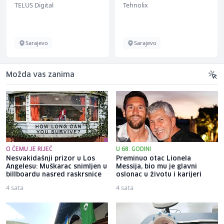
TELUS Digital
Tehnolix
Sarajevo
Sarajevo
Možda vas zanima
O ČEMU JE RIJEČ
U 68. GODINI
Nesvakidašnji prizor u Los
Preminuo otac Lionela
Angelesu: Muškarac snimljen u
Messija, bio mu je glavni
billboardu nasred raskrsnice
oslonac u životu i karijeri
4 sata
4 sata