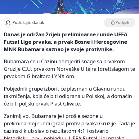
Podijeli
Poslušajte članak
Danas je održan žrijeb preliminarne runde UEFA
Futsal Lige prvaka, a prvak Bosne i Hercegovine
MNK Bubamara saznao je svoje protivnike.
Bubamara će u Cazinu odmjeriti snage sa prvakom
Gruzije CIU, prvakom Norveške Ulteira Idrettslagom te
prvakom Gibraltara LYNX-om.
Pobjednik grupe izborit će plasman u Glavnu rundu
takmičenja, koja će biti odigrana u Poljskoj, a domaćin
će biti poljski prvak Piast Gliwice.
Zanimljivo, Bubamara je i prošle sezone u
preliminarnoj rundi igrala protiv prvaka Gruzije. Tada je
cazinski klub slavio rezultatom 4:1 i ostvario
historijsku, prvu pobjedu u UEFA Futsal Ligi prvaka.