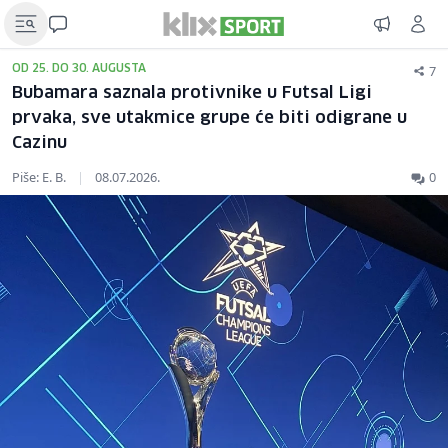
7
OD 25. DO 30. AUGUSTA
Bubamara saznala protivnike u Futsal Ligi
prvaka, sve utakmice grupe će biti odigrane u
Cazinu
Piše: E. B.
|
08.07.2026.
0