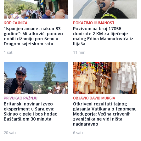
KOD ČAJNIČA
POKAŽIMO HUMANOST
"Ispunjen amanet nakon 83
Pozivom na broj 17056
godine": Milatkovići ponovo
donirate 2 KM za liječenje
dobili džamiju porušenu u
malog Edina Mahmutovića iz
Drugom svjetskom ratu
Ilijaša
1 sat
11 min
PRIVUKAO PAŽNJU
OBJAVIO DAVID MURGIA
Britanski novinar izveo
Otkriveni rezultati tajnog
eksperiment u Sarajevu:
glasanja Vatikana o fenomenu
Skinuo cipele i bos hodao
Međugorja: Većina crkvenih
Baščaršijom 30 minuta
zvaničnika ne vidi ništa
nadnaravno
20 sati
6 sati