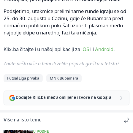
Podsjetimo, utakmice preliminarne runde igraju se od
25. do 30. augusta u Cazinu, gdje će Bubamara pred
domaćom publikom pokušati izboriti plasman među
najbolje ekipe u narednoj fazi takmičenja.
Klix.ba čitajte i u našoj aplikaciji za
iOS
ili
Android
.
Znate nešto više o temi ili želite prijaviti grešku u tekstu?
Futsal Liga prvaka
MNK Bubamara
Dodajte Klix.ba među omiljene izvore na Googlu
Više na istu temu
U PODNE