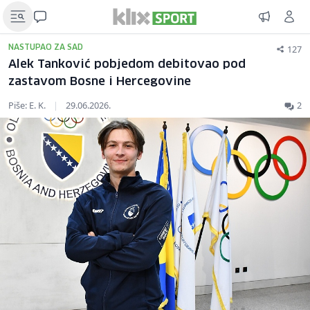
127
NASTUPAO ZA SAD
Alek Tanković pobjedom debitovao pod
zastavom Bosne i Hercegovine
Piše: E. K.
|
29.06.2026.
2