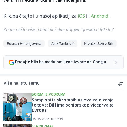
Klix.ba čitajte i u našoj aplikaciji za
iOS
ili
Android
.
Znate nešto više o temi ili želite prijaviti grešku u tekstu?
Bosna i Hercegovina
Alek Tanković
Klizački Savez Bih
Dodajte Klix.ba među omiljene izvore na Googlu
Više na istu temu
BORBA IZ PODRUMA
Šampioni iz skromnih uslova za dizanje
tegova: BiH ima seniorskog viceprvaka
Evrope
05.06.2026. u 22:35
SJAJNI ZMAJ