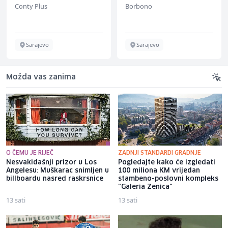
Conty Plus
Borbono
Sarajevo
Sarajevo
Možda vas zanima
O ČEMU JE RIJEČ
ZADNJI STANDARDI GRADNJE
Nesvakidašnji prizor u Los
Pogledajte kako će izgledati
Angelesu: Muškarac snimljen u
100 miliona KM vrijedan
billboardu nasred raskrsnice
stambeno-poslovni kompleks
"Galeria Zenica"
13 sati
13 sati