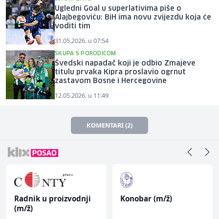
Ugledni Goal u superlativima piše o
Alajbegoviću: BiH ima novu zvijezdu koja će
voditi tim
31.05.2026. u 07:54
SKUPA S PORODICOM
Švedski napadač koji je odbio Zmajeve
titulu prvaka Kipra proslavio ogrnut
zastavom Bosne i Hercegovine
12.05.2026. u 11:49
KOMENTARI (2)
Radnik u proizvodnji
Konobar (m/ž)
(m/ž)