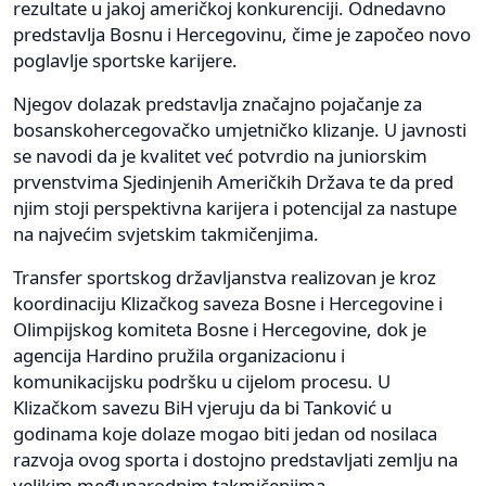
rezultate u jakoj američkoj konkurenciji. Odnedavno
predstavlja Bosnu i Hercegovinu, čime je započeo novo
poglavlje sportske karijere.
Njegov dolazak predstavlja značajno pojačanje za
bosanskohercegovačko umjetničko klizanje. U javnosti
se navodi da je kvalitet već potvrdio na juniorskim
prvenstvima Sjedinjenih Američkih Država te da pred
njim stoji perspektivna karijera i potencijal za nastupe
na najvećim svjetskim takmičenjima.
Transfer sportskog državljanstva realizovan je kroz
koordinaciju Klizačkog saveza Bosne i Hercegovine i
Olimpijskog komiteta Bosne i Hercegovine, dok je
agencija Hardino pružila organizacionu i
komunikacijsku podršku u cijelom procesu. U
Klizačkom savezu BiH vjeruju da bi Tanković u
godinama koje dolaze mogao biti jedan od nosilaca
razvoja ovog sporta i dostojno predstavljati zemlju na
velikim međunarodnim takmičenjima.