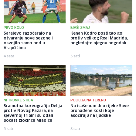
PRVO KOLO
BIVŠI ZMAJ
Sarajevo razočaralo na
Kenan Kodro postigao gol
otvaranju nove sezone i
protiv velikog Real Madrida,
osvojilo samo bod u
pogledajte njegov pogodak
Vrapčićima
4 sata
5 sati
NI TRUNKE STIDA
POLICIJA NA TERENU
Sramotna koreografija Delija
Na isušenom dnu rijeke Save
protiv Novog Pazara, na
pronađene kosti koje
sjevernoj tribini su odali
asociraju na ljudske
počast zločincu Mladiću
5 sati
8 sati