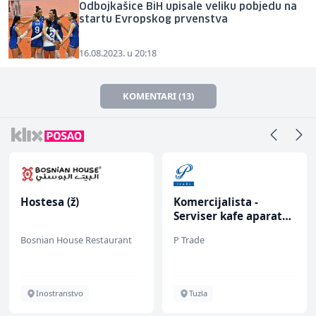
Odbojkašice BiH upisale veliku pobjedu na
startu Evropskog prvenstva
16.08.2023. u 20:18
KOMENTARI (13)
Hostesa (ž)
Komercijalista -
Serviser kafe aparata
(m/ž)
Bosnian House Restaurant
P Trade
Inostranstvo
Tuzla