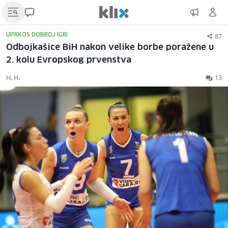
87
UPRKOS DOBROJ IGRI
Odbojkašice BiH nakon velike borbe poražene u
2. kolu Evropskog prvenstva
H. H.
13