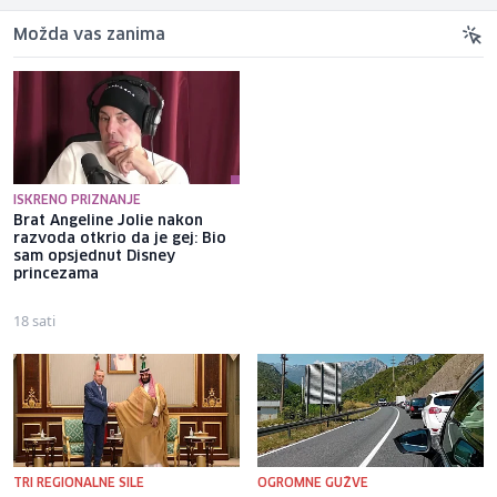
Možda vas zanima
ISKRENO PRIZNANJE
Brat Angeline Jolie nakon
Selma Alispahić ususret filmu
razvoda otkrio da je gej: Bio
o "Ay Carmeli": Dragan Jovičić
sam opsjednut Disney
bi bio ponosan; nikada nisam
princezama
pomislila da igram s nekim
drugim
18 sati
17 sati
TRI REGIONALNE SILE
OGROMNE GUŽVE