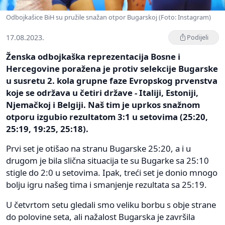
Odbojkašice BiH su pružile snažan otpor Bugarskoj (Foto: Instagram)
17.08.2023.
Podijeli
Ženska odbojkaška reprezentacija Bosne i
Hercegovine poražena je protiv selekcije Bugarske
u susretu 2. kola grupne faze Evropskog prvenstva
koje se održava u četiri države - Italiji, Estoniji,
Njemačkoj i Belgiji. Naš tim je uprkos snažnom
otporu izgubio rezultatom 3:1 u setovima (25:20,
25:19, 19:25, 25:18).
Prvi set je otišao na stranu Bugarske 25:20, a i u
drugom je bila slična situacija te su Bugarke sa 25:10
stigle do 2:0 u setovima. Ipak, treći set je donio mnogo
bolju igru našeg tima i smanjenje rezultata sa 25:19.
U četvrtom setu gledali smo veliku borbu s obje strane
do polovine seta, ali nažalost Bugarska je završila