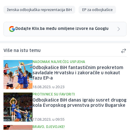
ženska odbojkaška reprezentacija BiH
EP za odbojkašice
Dodajte Klix.ba među omiljene izvore na Googlu
Više na istu temu
NADOMAK NAJVEĆEG USPJEHA
Odbojkašice BiH fantastičnim preokretom
savladale Hrvatsku i zakoračile u nokaut
fazu EP-a
18.08.2023. u 20:23
PROTIVNICE SU FAVORITI
Odbojkašice BiH danas igraju susret drugog
kola Evropskog prvenstva protiv Bugarske
17.08.2023. u 09:55
BRAVO, DJEVOJKE!