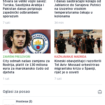
Stvara se veliki vojni savez:
I danas saobraćajni kolaps od
Turska, Saudijska Arabija i
Jablanice do Sarajeva: Putnici
Pakistan danas potpisuju
na izuzetno visokim
zajednički odbrambeni
temperaturama čekaju u
sporazum
kolonama
7 sati
34 min
ZAVRŠNI PREGOVORI
KAŽNJAVANJE MADRIDA
City odmah našao zamjenu za
Kineski obavještajci razotkrili
Rodrija, platit će 130 miliona
Tel Aviv: Mossad orkestrirao
eura za marokansko čudo od
migrantsku krizu u Španiji,
djeteta
riječ je o osveti
1 sat
7 sati
Oglasi za posao
Hostesa (ž)