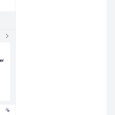
er
Konobar (m/ž)
Mašinski inženjer (m
ž)
Mesna Industrija Gora
Euro-Asfalt
Sarajevo
Više lokacija