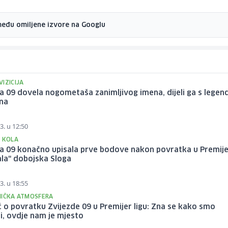
među omiljene izvore na Googlu
IZICIJA
a 09 dovela nogometaša zanimljivog imena, dijeli ga s lege
ana
3. u 12:50
Č KOLA
da 09 konačno upisala prve bodove nakon povratka u Premij
pala" dobojska Sloga
3. u 18:55
NIČKA ATMOSFERA
ć o povratku Zvijezde 09 u Premijer ligu: Zna se kako smo
i, ovdje nam je mjesto