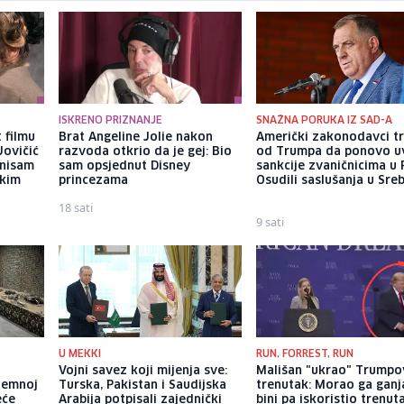
ISKRENO PRIZNANJE
SNAŽNA PORUKA IZ SAD-A
 filmu
Brat Angeline Jolie nakon
Američki zakonodavci t
Jovičić
razvoda otkrio da je gej: Bio
od Trumpa da ponovo u
 nisam
sam opsjednut Disney
sankcije zvaničnicima u 
ekim
princezama
Osudili saslušanja u Sreb
18 sati
9 sati
U MEKKI
RUN, FORREST, RUN
a
Vojni savez koji mijenja sve:
Mališan "ukrao" Trumpo
dzemnoj
Turska, Pakistan i Saudijska
trenutak: Morao ga ganj
eće
Arabija potpisali zajednički
bini pa iskoristio trenut