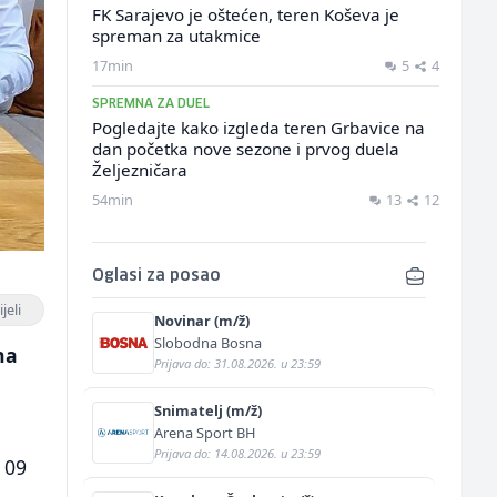
FK Sarajevo je oštećen, teren Koševa je
spreman za utakmice
17min
5
4
SPREMNA ZA DUEL
Pogledajte kako izgleda teren Grbavice na
dan početka nove sezone i prvog duela
Željezničara
54min
13
12
Oglasi za posao
jeli
Novinar (m/ž)
Slobodna Bosna
na
Prijava do: 31.08.2026. u 23:59
a
Snimatelj (m/ž)
Arena Sport BH
Prijava do: 14.08.2026. u 23:59
 09