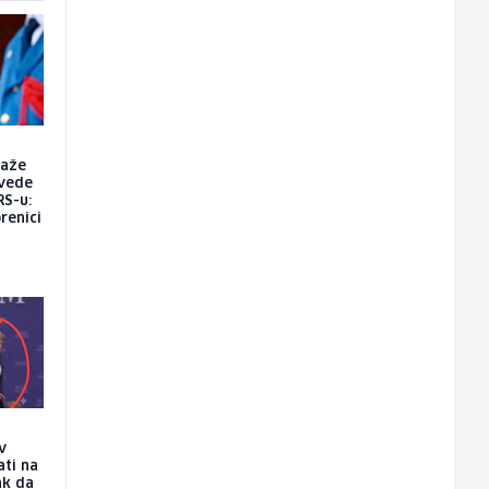
raže
vede
RS-u:
renici
v
ati na
ak da