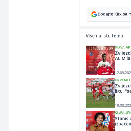
Dodajte Klix.ba 
Više na istu temu
NOVA AKV
Zvijezd
AC Mil
12.09.202
PRVI ME
Zvijez
ligu, "
19.08.202
SLAVLJE
Staniši
izbačen