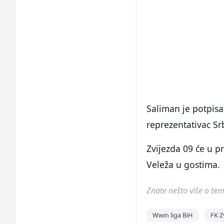
Saliman je potpisa
reprezentativac Srb
Zvijezda 09 će u p
Veleža u gostima.
Znate nešto više o temi 
Wwin liga BiH
FK Z