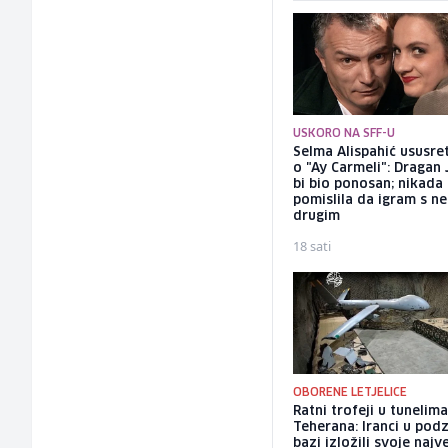
USKORO NA SFF-U
Selma Alispahić ususret
o "Ay Carmeli": Dragan 
bi bio ponosan; nikada
pomislila da igram s n
drugim
18 sati
OBORENE LETJELICE
Ratni trofeji u tunelim
Teherana: Iranci u po
bazi izložili svoje najv