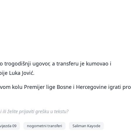
o trogodišnji ugovor, a transferu je kumovao i
ije Luka Jović.
rvom kolu Premijer lige Bosne i Hercegovine igrati pro
ili želite prijaviti grešku u tekstu?
vijezda 09
nogometni transferi
Saliman Kayode