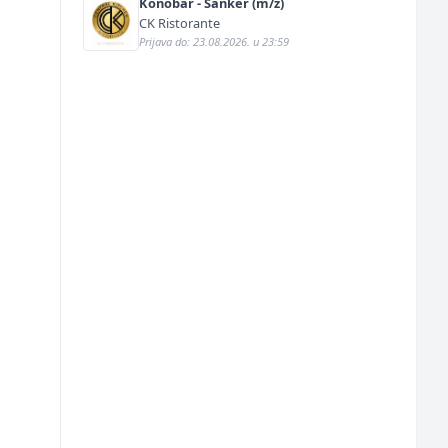
Konobar - Šanker (m/ž)
CK Ristorante
Prijava do: 23.08.2026. u 23:59