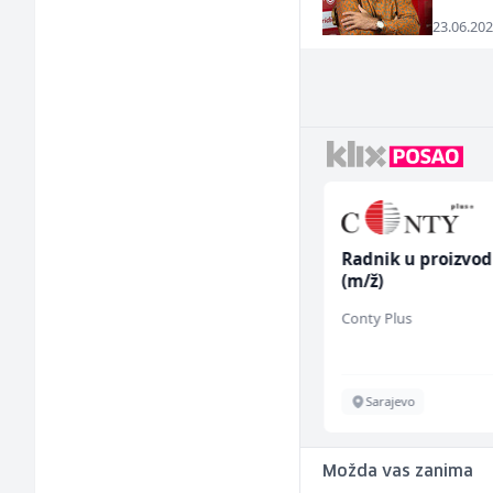
23.06.202
NK pomoćni radnik
Radnik u proizvod
(m)
(m/ž)
Mountain
Conty Plus
Sarajevo
Sarajevo
Možda vas zanima