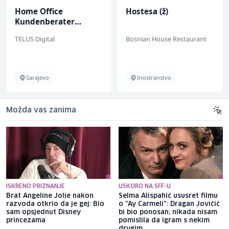
Home Office
Hostesa (ž)
Kundenberater
(m/w/d) für Vattenfall
TELUS Digital
Bosnian House Restaurant
Sarajevo
Inostranstvo
Možda vas zanima
ISKRENO PRIZNANJE
USKORO NA SFF-U
Brat Angeline Jolie nakon
Selma Alispahić ususret filmu
razvoda otkrio da je gej: Bio
o "Ay Carmeli": Dragan Jovičić
sam opsjednut Disney
bi bio ponosan; nikada nisam
princezama
pomislila da igram s nekim
drugim