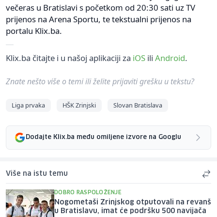
večeras u Bratislavi s početkom od 20:30 sati uz TV
prijenos na Arena Sportu, te tekstualni prijenos na
portalu Klix.ba.
Klix.ba čitajte i u našoj aplikaciji za
iOS
ili
Android
.
Znate nešto više o temi ili želite prijaviti grešku u tekstu?
Liga prvaka
HŠK Zrinjski
Slovan Bratislava
Dodajte Klix.ba među omiljene izvore na Googlu
Više na istu temu
DOBRO RASPOLOŽENJE
Nogometaši Zrinjskog otputovali na revanš
u Bratislavu, imat će podršku 500 navijača