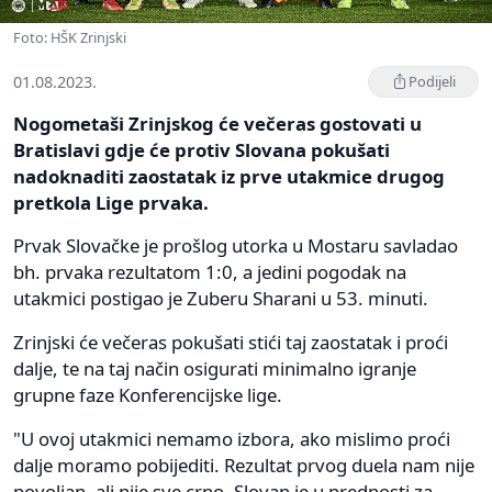
Foto: HŠK Zrinjski
01.08.2023.
Podijeli
Nogometaši Zrinjskog će večeras gostovati u
Bratislavi gdje će protiv Slovana pokušati
nadoknaditi zaostatak iz prve utakmice drugog
pretkola Lige prvaka.
Prvak Slovačke je prošlog utorka u Mostaru savladao
bh. prvaka rezultatom 1:0, a jedini pogodak na
utakmici postigao je Zuberu Sharani u 53. minuti.
Zrinjski će večeras pokušati stići taj zaostatak i proći
dalje, te na taj način osigurati minimalno igranje
grupne faze Konferencijske lige.
"U ovoj utakmici nemamo izbora, ako mislimo proći
dalje moramo pobijediti. Rezultat prvog duela nam nije
povoljan, ali nije sve crno. Slovan je u prednosti za