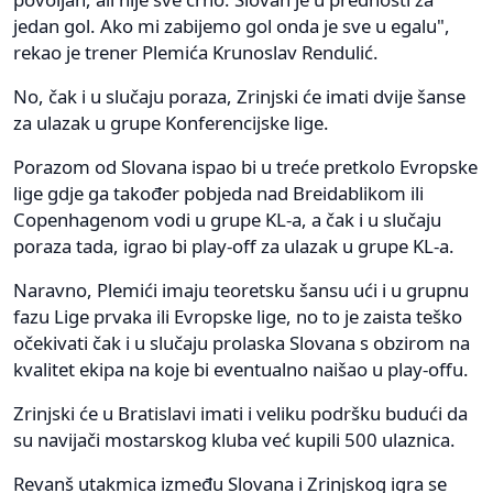
jedan gol. Ako mi zabijemo gol onda je sve u egalu",
rekao je trener Plemića Krunoslav Rendulić.
No, čak i u slučaju poraza, Zrinjski će imati dvije šanse
za ulazak u grupe Konferencijske lige.
Porazom od Slovana ispao bi u treće pretkolo Evropske
lige gdje ga također pobjeda nad Breidablikom ili
Copenhagenom vodi u grupe KL-a, a čak i u slučaju
poraza tada, igrao bi play-off za ulazak u grupe KL-a.
Naravno, Plemići imaju teoretsku šansu ući i u grupnu
fazu Lige prvaka ili Evropske lige, no to je zaista teško
očekivati čak i u slučaju prolaska Slovana s obzirom na
kvalitet ekipa na koje bi eventualno naišao u play-offu.
Zrinjski će u Bratislavi imati i veliku podršku budući da
su navijači mostarskog kluba već kupili 500 ulaznica.
Revanš utakmica između Slovana i Zrinjskog igra se