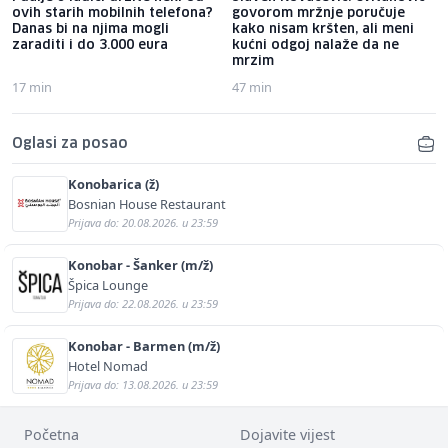
ovih starih mobilnih telefona?
govorom mržnje poručuje
Danas bi na njima mogli
kako nisam kršten, ali meni
zaraditi i do 3.000 eura
kućni odgoj nalaže da ne
mrzim
17 min
47 min
Oglasi za posao
Konobarica (ž)
Bosnian House Restaurant
Prijava do: 20.08.2026. u 23:59
Konobar - Šanker (m/ž)
Špica Lounge
Prijava do: 22.08.2026. u 23:59
Konobar - Barmen (m/ž)
Hotel Nomad
Prijava do: 13.08.2026. u 23:59
Početna
Dojavite vijest