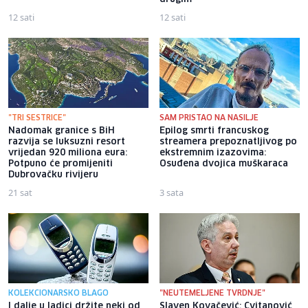
12 sati
12 sati
"TRI SESTRICE"
SAM PRISTAO NA NASILJE
Nadomak granice s BiH
Epilog smrti francuskog
razvija se luksuzni resort
streamera prepoznatljivog po
vrijedan 920 miliona eura:
ekstremnim izazovima:
Potpuno će promijeniti
Osuđena dvojica muškaraca
Dubrovačku rivijeru
21 sat
3 sata
KOLEKCIONARSKO BLAGO
"NEUTEMELJENE TVRDNJE"
I dalje u ladici držite neki od
Slaven Kovačević: Cvitanović