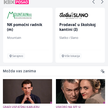
NK pomoćni radnik
Prodavač u školskoj
(m)
kantini (ž)
Mountain
Slatko i Slano
Sarajevo
Više lokacija
Možda vas zanima
GRADI USPJEŠNU KARIJERU
USKORO NA SFF-U