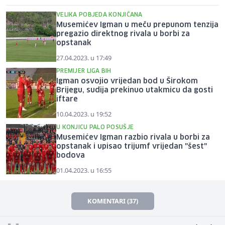
VELIKA POBJEDA KONJIČANA
Musemićev Igman u meču prepunom tenzija
pregazio direktnog rivala u borbi za
opstanak
27.04.2023. u 17:49
PREMIJER LIGA BIH
Igman osvojio vrijedan bod u Širokom
Brijegu, sudija prekinuo utakmicu da gosti
iftare
10.04.2023. u 19:52
U KONJICU PALO POSUŠJE
Musemićev Igman razbio rivala u borbi za
opstanak i upisao trijumf vrijedan "šest"
bodova
01.04.2023. u 16:55
KOMENTARI (37)