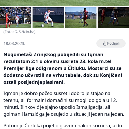
+1
(Foto: G. Š./Klix.ba)
18.03.2023.
Podijeli
Nogometaši Zrinjskog pobijedili su Igman
rezultatom 2:1 u okviru susreta 23. kola m.tel
Premijer lige odigranom u Čitluku. Mostarci su se
dodatno učvrstili na vrhu tabele, dok su Konjičani
ostali posljednjeplasirani.
Igman je dobro počeo susret i dobro je stajao na
terenu, ali formalni domaćini su mogli do gola u 12.
minuti. Ilinković je sjajno uposlio Ismajlgecija, ali
golman Hamzić ga je osujetio u situaciji jedan na jedan.
Potom je Ćorluka prijetio glavom nakon kornera, a do