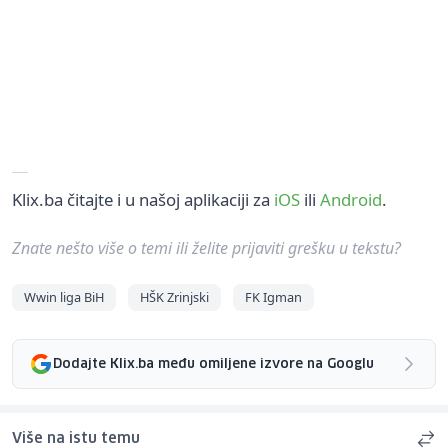
Klix.ba čitajte i u našoj aplikaciji za
iOS
ili
Android
.
Znate nešto više o temi ili želite prijaviti grešku u tekstu?
Wwin liga BiH
HŠK Zrinjski
FK Igman
Dodajte Klix.ba među omiljene izvore na Googlu
Više na istu temu