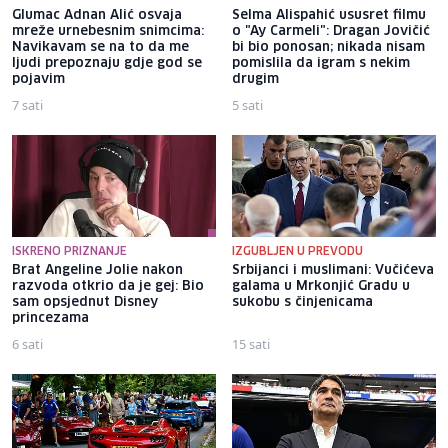
Glumac Adnan Alić osvaja
Selma Alispahić ususret filmu
mreže urnebesnim snimcima:
o "Ay Carmeli": Dragan Jovičić
Navikavam se na to da me
bi bio ponosan; nikada nisam
ljudi prepoznaju gdje god se
pomislila da igram s nekim
pojavim
drugim
7 sati
5 sati
ISKRENO PRIZNANJE
IZGUBLJEN U PREVODU
Brat Angeline Jolie nakon
Srbijanci i muslimani: Vučićeva
razvoda otkrio da je gej: Bio
galama u Mrkonjić Gradu u
sam opsjednut Disney
sukobu s činjenicama
princezama
6 sati
15 sati