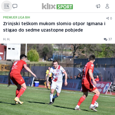
0
PREMIJER LIGA BIH
Zrinjski teškom mukom slomio otpor Igmana i
stigao do sedme uzastopne pobjede
H. H.
37