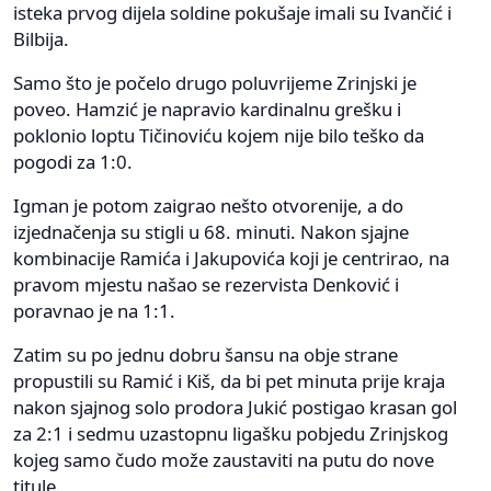
isteka prvog dijela soldine pokušaje imali su Ivančić i
Bilbija.
Samo što je počelo drugo poluvrijeme Zrinjski je
poveo. Hamzić je napravio kardinalnu grešku i
poklonio loptu Tičinoviću kojem nije bilo teško da
pogodi za 1:0.
Igman je potom zaigrao nešto otvorenije, a do
izjednačenja su stigli u 68. minuti. Nakon sjajne
kombinacije Ramića i Jakupovića koji je centrirao, na
pravom mjestu našao se rezervista Denković i
poravnao je na 1:1.
Zatim su po jednu dobru šansu na obje strane
propustili su Ramić i Kiš, da bi pet minuta prije kraja
nakon sjajnog solo prodora Jukić postigao krasan gol
za 2:1 i sedmu uzastopnu ligašku pobjedu Zrinjskog
kojeg samo čudo može zaustaviti na putu do nove
titule.