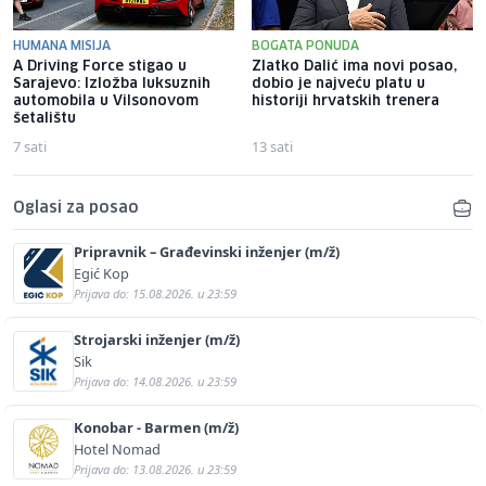
HUMANA MISIJA
BOGATA PONUDA
A Driving Force stigao u
Zlatko Dalić ima novi posao,
Sarajevo: Izložba luksuznih
dobio je najveću platu u
automobila u Vilsonovom
historiji hrvatskih trenera
šetalištu
7 sati
13 sati
Oglasi za posao
Pripravnik – Građevinski inženjer (m/ž)
Egić Kop
Prijava do: 15.08.2026. u 23:59
Strojarski inženjer (m/ž)
Sik
Prijava do: 14.08.2026. u 23:59
Konobar - Barmen (m/ž)
Hotel Nomad
Prijava do: 13.08.2026. u 23:59