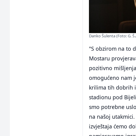
Danko Šulenta (Foto: G. Š.
"S obzirom na to d
Mostaru provjerava
pozitivno mišljenja
omogućeno nam je
krilima tih dobrih 
stadionu pod Bijel
smo potrebne uslov
na našoj utakmici.
izvještaja ćemo do
namjeravamo igrati