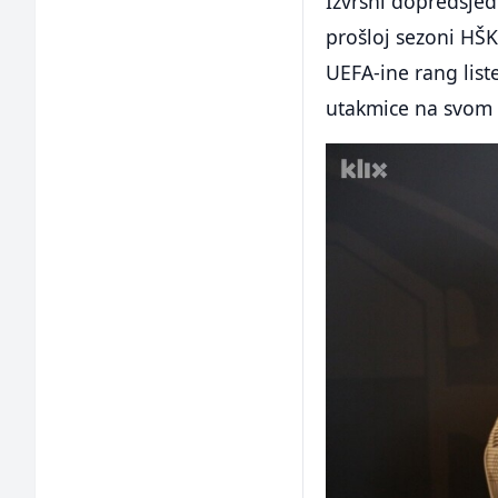
Izvršni dopredsje
prošloj sezoni HŠK
UEFA-ine rang list
utakmice na svom 