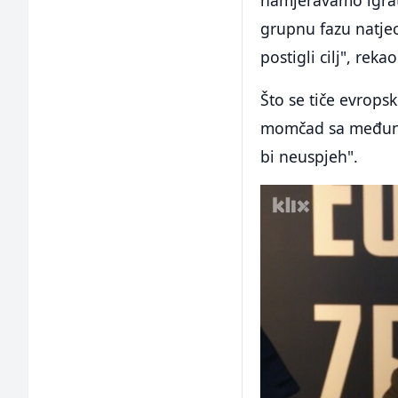
grupnu fazu natjec
postigli cilj", reka
Što se tiče evropsk
momčad sa međunar
bi neuspjeh".