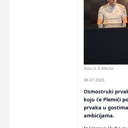
Foto: G. Š./Klix.ba
08.07.2023.
Osmostruki prvak 
koju će Plemići p
prvaka u gostima
ambicijama.