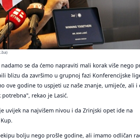
x.ba)
e nadamo se da ćemo napraviti mali korak više nego p
li blizu da završimo u grupnoj fazi Konferencijske lig
ove godine to uspjeti uz naše znanje, umijeće, ali i
k potrebna", rekao je Lasić.
je uvijek na najvišem nivou i da Zrinjski opet ide na
 Kup.
ekipu bolju nego prošle godine, ali imamo odličan ra