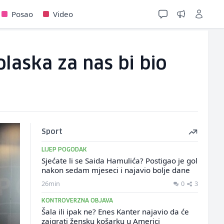
Posao
Video
laska za nas bi bio
Sport
LIJEP POGODAK
Sjećate li se Saida Hamulića? Postigao je gol
nakon sedam mjeseci i najavio bolje dane
26min
0
3
KONTROVERZNA OBJAVA
Šala ili ipak ne? Enes Kanter najavio da će
zaigrati žensku košarku u Americi