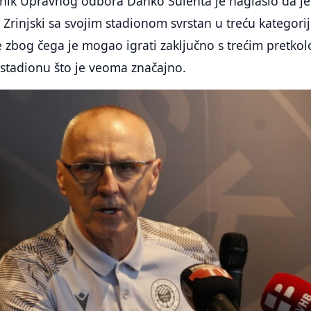
dnik Upravnog odbora Danko Šulenta je naglasio da je
 Zrinjski sa svojim stadionom svrstan u treću kategori
e zbog čega je mogao igrati zaključno s trećim pretko
stadionu što je veoma značajno.