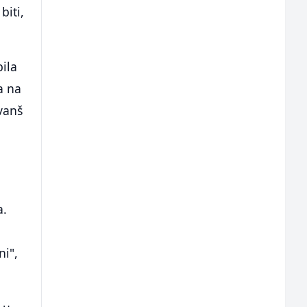
biti,
bila
a na
vanš
a.
ni",