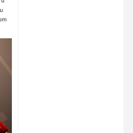
 u
ju
lom