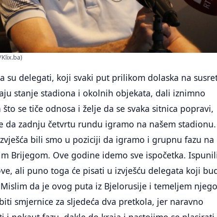
/Klix.ba)
a su delegati, koji svaki put prilikom dolaska na susre
ju stanje stadiona i okolnih objekata, dali iznimno
 što se tiče odnosa i želje da se svaka sitnica popravi,
 da zadnju četvrtu rundu igramo na našem stadionu.
izvješća bili smo u poziciji da igramo i grupnu fazu na
im Brijegom. Ove godine idemo sve ispočetka. Ispunil
e, ali puno toga će pisati u izvješću delegata koji bu
 Mislim da je ovog puta iz Bjelorusije i temeljem njeg
biti smjernice za sljedeća dva pretkola, jer naravno
 i nokaut fazu, dakle do kraja i nastojimo se plasirati