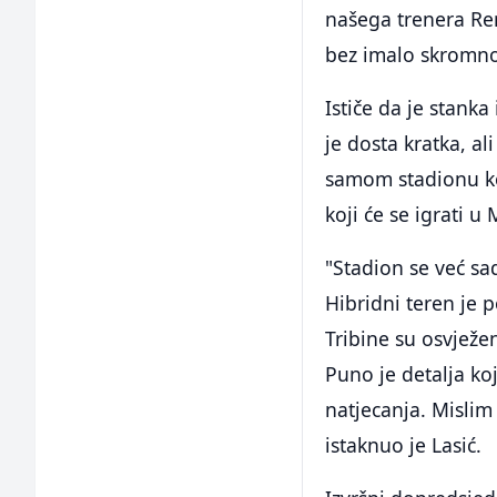
našega trenera Re
bez imalo skromnos
Ističe da je stank
je dosta kratka, a
samom stadionu ko
koji će se igrati u
"Stadion se već sad
Hibridni teren je p
Tribine su osvježen
Puno je detalja ko
natjecanja. Mislim
istaknuo je Lasić.