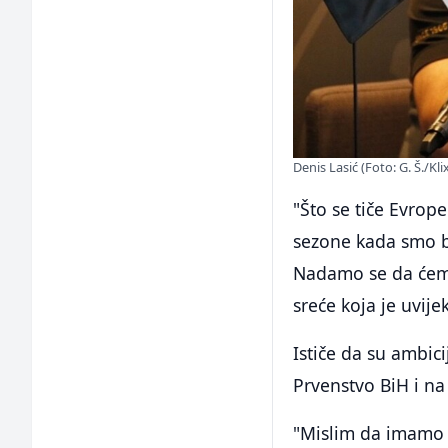
Denis Lasić (Foto: G. Š./Kli
"Što se tiče Evrop
sezone kada smo bi
Nadamo se da ćemo 
sreće koja je uvije
Ističe da su ambici
Prvenstvo BiH i na
"Mislim da imamo 