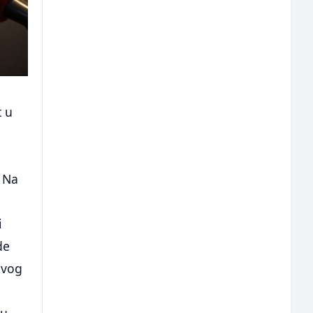
t u
 Na
i
de
ovog
 u