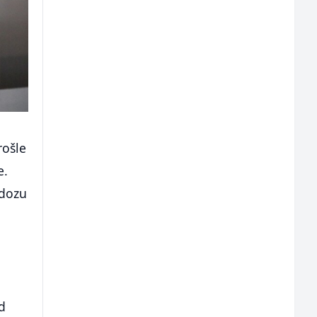
rošle
e.
 dozu
d