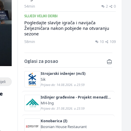
54min
2
0
SLIJEDI VELIKI DERBI
Pogledajte slavlje igrača i navijača
Željezničara nakon pobjede na otvaranju
sezone
58min
10
109
Oglasi za posao
Strojarski inženjer (m/ž)
Sik
jeli
Prijava do: 14.08.2026. u 23:59
ne
Inžinjer građevine - Projekt menadžer
(m/ž)
MH-Ing
Prijava do: 31.08.2026. u 23:59
Konobarica (ž)
Bosnian House Restaurant