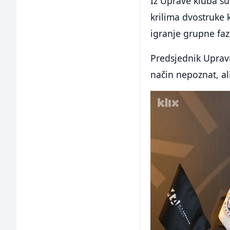
Iz Uprave kluba su
krilima dvostruke 
igranje grupne fa
Predsjednik Uprav
način nepoznat, ali