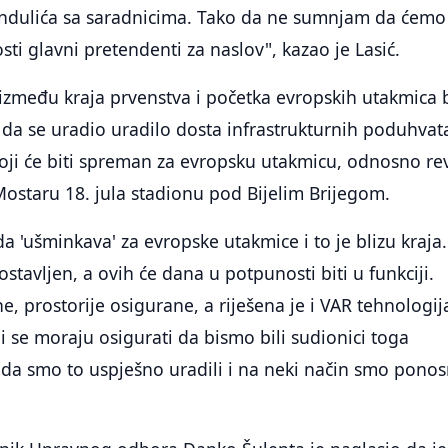
ndulića sa saradnicima. Tako da ne sumnjam da ćemo 
ti glavni pretendenti za naslov", kazao je Lasić.
a između kraja prvenstva i početka evropskih utakmica 
li da se uradio uradilo dosta infrastrukturnih poduhvat
ji će biti spreman za evropsku utakmicu, odnosno re
 Mostaru 18. jula stadionu pod Bijelim Brijegom.
a 'ušminkava' za evropske utakmice i to je blizu kraja.
ostavljen, a ovih će dana u potpunosti biti u funkciji.
e, prostorije osigurane, a riješena je i VAR tehnologij
ji se moraju osigurati da bismo bili sudionici toga
 da smo to uspješno uradili i na neki način smo ponos