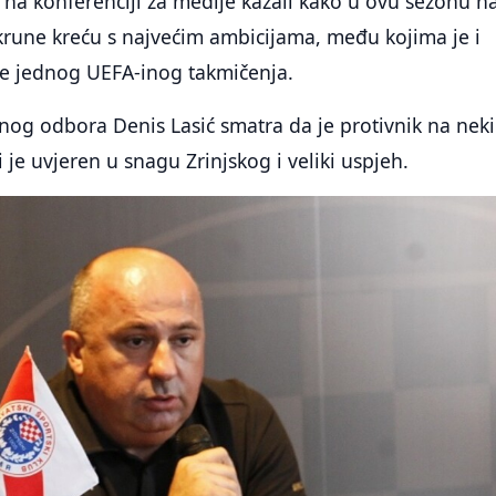
 na konferenciji za medije kazali kako u ovu sezonu n
krune kreću s najvećim ambicijama, među kojima je i
ze jednog UEFA-inog takmičenja.
nog odbora Denis Lasić smatra da je protivnik na neki
 je uvjeren u snagu Zrinjskog i veliki uspjeh.