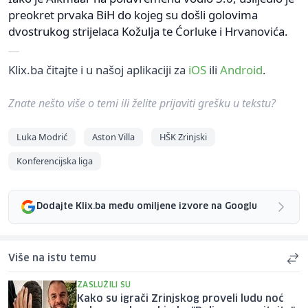
preokret prvaka BiH do kojeg su došli golovima
dvostrukog strijelaca Kožulja te Ćorluke i Hrvanovića.
Klix.ba čitajte i u našoj aplikaciji za
iOS
ili
Android
.
Znate nešto više o temi ili želite prijaviti grešku u tekstu?
Luka Modrić
Aston Villa
HŠK Zrinjski
Konferencijska liga
Dodajte Klix.ba među omiljene izvore na Googlu
Više na istu temu
ZASLUŽILI SU
Kako su igrači Zrinjskog proveli ludu noć