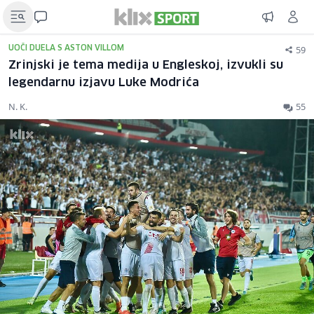
59
UOČI DUELA S ASTON VILLOM
Zrinjski je tema medija u Engleskoj, izvukli su
legendarnu izjavu Luke Modrića
N. K.
55