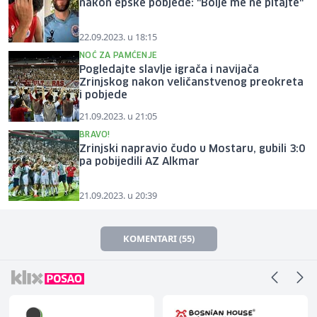
nakon epske pobjede: "Bolje me ne pitajte"
22.09.2023. u 18:15
NOĆ ZA PAMĆENJE
Pogledajte slavlje igrača i navijača
Zrinjskog nakon veličanstvenog preokreta
i pobjede
21.09.2023. u 21:05
BRAVO!
Zrinjski napravio čudo u Mostaru, gubili 3:0
pa pobijedili AZ Alkmar
21.09.2023. u 20:39
KOMENTARI (55)