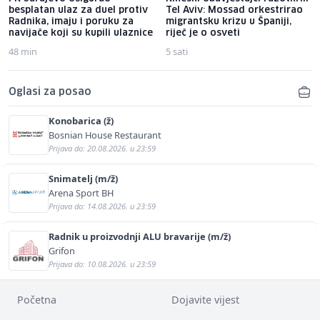
besplatan ulaz za duel protiv
Tel Aviv: Mossad orkestrirao
Radnika, imaju i poruku za
migrantsku krizu u Španiji,
navijače koji su kupili ulaznice
riječ je o osveti
48 min
5 sati
Oglasi za posao
Konobarica (ž)
Bosnian House Restaurant
Prijava do: 20.08.2026. u 23:59
Snimatelj (m/ž)
Arena Sport BH
Prijava do: 14.08.2026. u 23:59
Radnik u proizvodnji ALU bravarije (m/ž)
Grifon
Prijava do: 10.08.2026. u 23:59
Početna
Dojavite vijest