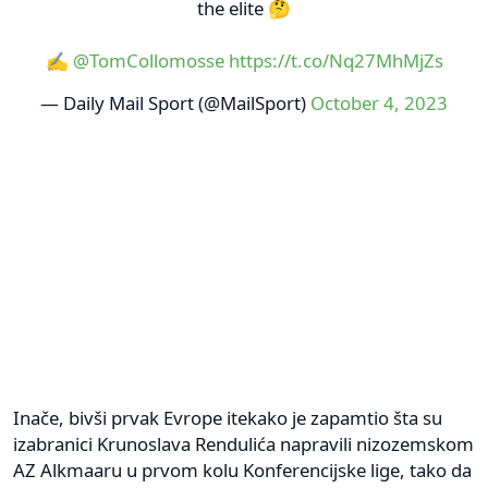
the elite 🤔
✍️
@TomCollomosse
https://t.co/Nq27MhMjZs
— Daily Mail Sport (@MailSport)
October 4, 2023
Inače, bivši prvak Evrope itekako je zapamtio šta su
izabranici Krunoslava Rendulića napravili nizozemskom
AZ Alkmaaru u prvom kolu Konferencijske lige, tako da