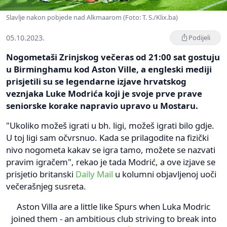
Slavlje nakon pobjede nad Alkmaarom (Foto: T. S./Klix.ba)
05.10.2023.
Podijeli
Nogometaši Zrinjskog večeras od 21:00 sat gostuju
u Birminghamu kod Aston Ville, a engleski mediji
prisjetili su se legendarne izjave hrvatskog
veznjaka Luke Modrića koji je svoje prve prave
seniorske korake napravio upravo u Mostaru.
"Ukoliko možeš igrati u bh. ligi, možeš igrati bilo gdje.
U toj ligi sam očvrsnuo. Kada se prilagodite na fizički
nivo nogometa kakav se igra tamo, možete se nazvati
pravim igračem", rekao je tada Modrić, a ove izjave se
prisjetio britanski
Daily Mail
u kolumni objavljenoj uoči
večerašnjeg susreta.
Aston Villa are a little like Spurs when Luka Modric
joined them - an ambitious club striving to break into