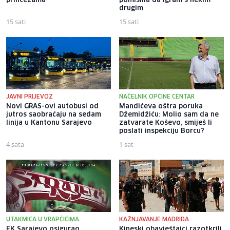
princezama
pomislila da igram s nekim
drugim
15 sati
15 sati
JAVNI PRIJEVOZ
NAČELNIK OPĆINE CENTAR
Novi GRAS-ovi autobusi od
Mandićeva oštra poruka
jutros saobraćaju na sedam
Džemidžiću: Molio sam da ne
linija u Kantonu Sarajevo
zatvarate Koševo, smiješ li
poslati inspekciju Borcu?
4 sata
1 sat
UTAKMICA U VRAPČIĆIMA
KAŽNJAVANJE MADRIDA
FK Sarajevo osigurao
Kineski obavještajci razotkrili