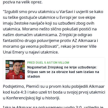
poziva na velik oprez.
"Izgubili smo prvu utakmicu u Varšavi i uvjerili se kako
su teške gostujuće utakmice u Evropi jer sve ekipe
imaju žestoke navijače koji su uzbuđeni zbog ovih
utakmica. Moramo nešto slično pokušati postići na
našim domaćim utakmicama. Zrinjski je odigrao
fantastično drugo poluvrijeme protiv AZ Alkmaara i
moramo ga veoma poštovati", rekao je trener Ville
Unai Emery u najavi utakmice.
PRED DUEL S ASTON VILLOM
Nogometaš Zrinjskog ne krije uzbuđenje:
Štipao sam se za obraze kad sam izašao na
stadion
Podsjetimo, Plemići su u prvom kolu pobijedili Alkmaar
kod kuće 4:3 i tako uzeli tri boda u svojoj prvoj utakmici
u Konferencijskoj ligi u historiji.
Iako je Alkmaar na poluvremenu vodio 3:0, uslijedio je