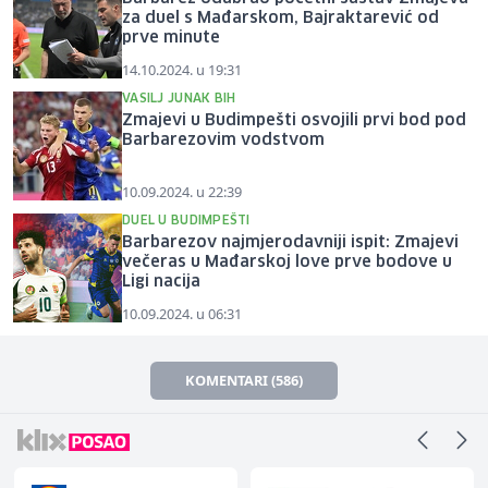
za duel s Mađarskom, Bajraktarević od
prve minute
14.10.2024. u 19:31
VASILJ JUNAK BIH
Zmajevi u Budimpešti osvojili prvi bod pod
Barbarezovim vodstvom
10.09.2024. u 22:39
DUEL U BUDIMPEŠTI
Barbarezov najmjerodavniji ispit: Zmajevi
večeras u Mađarskoj love prve bodove u
Ligi nacija
10.09.2024. u 06:31
KOMENTARI (586)