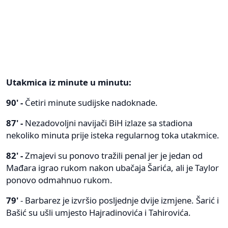
Utakmica iz minute u minutu:
90' -
Četiri minute sudijske nadoknade.
87' -
Nezadovoljni navijači BiH izlaze sa stadiona
nekoliko minuta prije isteka regularnog toka utakmice.
82' -
Zmajevi su ponovo tražili penal jer je jedan od
Mađara igrao rukom nakon ubačaja Šarića, ali je Taylor
ponovo odmahnuo rukom.
79'
- Barbarez je izvršio posljednje dvije izmjene. Šarić i
Bašić su ušli umjesto Hajradinovića i Tahirovića.