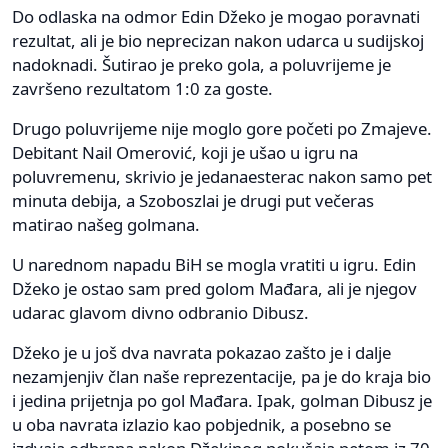
Do odlaska na odmor Edin Džeko je mogao poravnati
rezultat, ali je bio neprecizan nakon udarca u sudijskoj
nadoknadi. Šutirao je preko gola, a poluvrijeme je
završeno rezultatom 1:0 za goste.
Drugo poluvrijeme nije moglo gore početi po Zmajeve.
Debitant Nail Omerović, koji je ušao u igru na
poluvremenu, skrivio je jedanaesterac nakon samo pet
minuta debija, a Szoboszlai je drugi put večeras
matirao našeg golmana.
U narednom napadu BiH se mogla vratiti u igru. Edin
Džeko je ostao sam pred golom Mađara, ali je njegov
udarac glavom divno odbranio Dibusz.
Džeko je u još dva navrata pokazao zašto je i dalje
nezamjenjiv član naše reprezentacije, pa je do kraja bio
i jedina prijetnja po gol Mađara. Ipak, golman Dibusz je
u oba navrata izlazio kao pobjednik, a posebno se