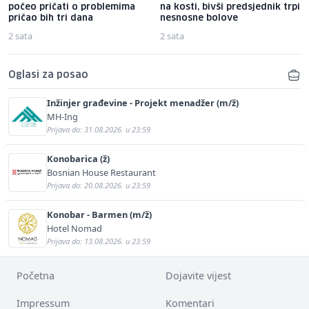
počeo pričati o problemima
na kosti, bivši predsjednik trpi
pričao bih tri dana
nesnosne bolove
2 sata
2 sata
Oglasi za posao
Inžinjer građevine - Projekt menadžer (m/ž)
MH-Ing
Prijava do: 31.08.2026. u 23:59
Konobarica (ž)
Bosnian House Restaurant
Prijava do: 20.08.2026. u 23:59
Konobar - Barmen (m/ž)
Hotel Nomad
Prijava do: 13.08.2026. u 23:59
Početna
Dojavite vijest
Impressum
Komentari