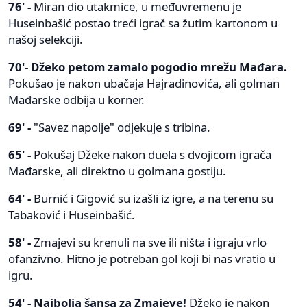
76' -
Miran dio utakmice, u međuvremenu je
Huseinbašić postao treći igrač sa žutim kartonom u
našoj selekciji.
70'- Džeko petom zamalo pogodio mrežu Mađara.
Pokušao je nakon ubačaja Hajradinovića, ali golman
Mađarske odbija u korner.
69' -
"Savez napolje" odjekuje s tribina.
65' -
Pokušaj Džeke nakon duela s dvojicom igrača
Mađarske, ali direktno u golmana gostiju.
64' -
Burnić i Gigović su izašli iz igre, a na terenu su
Tabaković i Huseinbašić.
58' -
Zmajevi su krenuli na sve ili ništa i igraju vrlo
ofanzivno. Hitno je potreban gol koji bi nas vratio u
igru.
54' - Najbolja šansa za Zmajeve!
Džeko je nakon