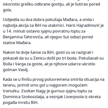
iskoristio grešku odbrane gostiju, ali je šutirao pored
gola.
Uslijedila su dva dobra pokušaja Mađara, a onda i
najbolja akcija za BiH na utakmici. Haris Hajradinović je
u 14. minuti ostavio sjajnu povratnu loptu za
Benjamina Tahirovića, ali njegov šut odlazi pored
stative Mađara.
Nakon te dvije šanse za BiH, gosti su se razigrali i
pokazali da su u Zenicu došli po tri boda. Pokušavali su
Bolla i Varga za goste, ali je njihove udarce ukrotio
golman Vasilj.
Kada se u finišu prvog poluvremena smirila situacija na
terenu, primili smo gol u najgorem mogućem
trenutku. Zsoltan Nagy je gurnuo sjajnu loptu za
Dominica Szoboszlaija, a veznjak Liverpoola iz okreta
pogađa mrežu BiH.