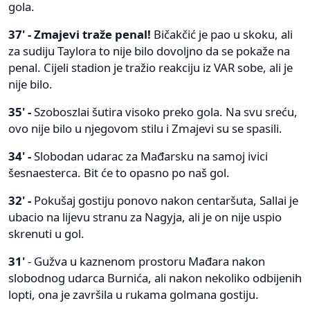
gola.
37' - Zmajevi traže penal!
Bičakčić je pao u skoku, ali
za sudiju Taylora to nije bilo dovoljno da se pokaže na
penal. Cijeli stadion je tražio reakciju iz VAR sobe, ali je
nije bilo.
35' -
Szoboszlai šutira visoko preko gola. Na svu sreću,
ovo nije bilo u njegovom stilu i Zmajevi su se spasili.
34' -
Slobodan udarac za Mađarsku na samoj ivici
šesnaesterca. Bit će to opasno po naš gol.
32' -
Pokušaj gostiju ponovo nakon centaršuta, Sallai je
ubacio na lijevu stranu za Nagyja, ali je on nije uspio
skrenuti u gol.
31'
- Gužva u kaznenom prostoru Mađara nakon
slobodnog udarca Burnića, ali nakon nekoliko odbijenih
lopti, ona je završila u rukama golmana gostiju.