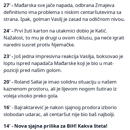
27' -
Mađarska sve jače napada, odbrana Zmajeva
definitivno ima problema s niskim centaršutevima sa
strana. Ipak, golman Vasilj je zasad na odličnom nivou.
24' -
Prvi žuti karton na utakmici dobio je Katić.
Nažalost, to mu je drugi u ovom ciklusu, pa neće igrati
naredni susret protiv Njemačke.
23' -
Još jedna impresivna reakcija Vasilja, boksovao je
loptu ispred napadača Mađarske koji je bio u mat-
poziciji pred našim golom.
20' -
Roland Sallai je imao solidnu situaciju u našem
kaznenom prostoru, ali je lijevom nogom šutirao iz
voleja visoko preko gola.
16'
- Bajraktarević je nakon sjajnog prodora izborio
slobodan udarac, ali centaršut nije bio baš najbolji.
14' - Nova sjajna prilika za BiH! Kakva šteta!