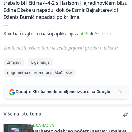
trebalo bi ličiti na 4-4-2 s Harisom Hajradinovićem blizu
Edina Džeke u napadu, dok će Esmir Bajraktarević i
Dženis Burnić napadati po krilima.
Klix.ba čitajte i u našoj aplikaciji za
iOS
ili
Android
.
Znate nešto više o temi ili želite prijaviti grešku u tekstu?
Zmajevi
Liga nacija
nogometna reprezentacija Mađarske
Dodajte Klix.ba među omiljene izvore na Googlu
Više na istu temu
LIGA NACIJA
Barbarez odabrao početni sastav Zmajeva