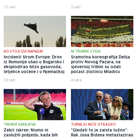
12 sati
5 sati
KO STOJI IZA NAPADA?
NI TRUNKE STIDA
Incidenti širom Evrope: Dron
Sramotna koreografija Delija
iz Rumunije ušao u Bugarsku i
protiv Novog Pazara, na
eksplodirao blizu gasovoda,
sjevernoj tribini su odali
letjelice uočene i u Njemačkoj
počast zločincu Mladiću
10 sati
4 sata
TRENER SARAJEVA
TURNEJU NEĆE OTKAZATI
Zekić iskren: Nismo ni
"Gledati to je zaista tužno":
zaslužili pobjedu, kada bih
Rak Joea Bidena metastazirao