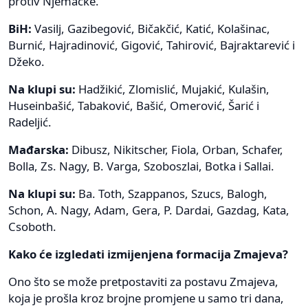
protiv Njemačke.
BiH:
Vasilj, Gazibegović, Bičakčić, Katić, Kolašinac,
Burnić, Hajradinović, Gigović, Tahirović, Bajraktarević i
Džeko.
Na klupi su:
Hadžikić, Zlomislić, Mujakić, Kulašin,
Huseinbašić, Tabaković, Bašić, Omerović, Šarić i
Radeljić.
Mađarska:
Dibusz, Nikitscher, Fiola, Orban, Schafer,
Bolla, Zs. Nagy, B. Varga, Szoboszlai, Botka i Sallai.
Na klupi su:
Ba. Toth, Szappanos, Szucs, Balogh,
Schon, A. Nagy, Adam, Gera, P. Dardai, Gazdag, Kata,
Csoboth.
Kako će izgledati izmijenjena formacija Zmajeva?
Ono što se može pretpostaviti za postavu Zmajeva,
koja je prošla kroz brojne promjene u samo tri dana,