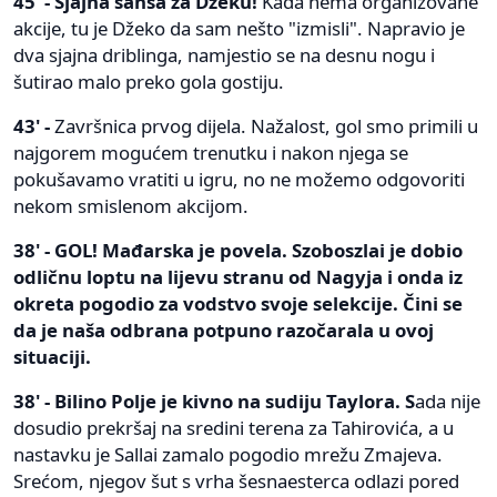
45' - Sjajna šansa za Džeku!
Kada nema organizovane
akcije, tu je Džeko da sam nešto "izmisli". Napravio je
dva sjajna driblinga, namjestio se na desnu nogu i
šutirao malo preko gola gostiju.
43' -
Završnica prvog dijela. Nažalost, gol smo primili u
najgorem mogućem trenutku i nakon njega se
pokušavamo vratiti u igru, no ne možemo odgovoriti
nekom smislenom akcijom.
38' - GOL! Mađarska je povela. Szoboszlai je dobio
odličnu loptu na lijevu stranu od Nagyja i onda iz
okreta pogodio za vodstvo svoje selekcije. Čini se
da je naša odbrana potpuno razočarala u ovoj
situaciji.
38' - Bilino Polje je kivno na sudiju Taylora. S
ada nije
dosudio prekršaj na sredini terena za Tahirovića, a u
nastavku je Sallai zamalo pogodio mrežu Zmajeva.
Srećom, njegov šut s vrha šesnaesterca odlazi pored