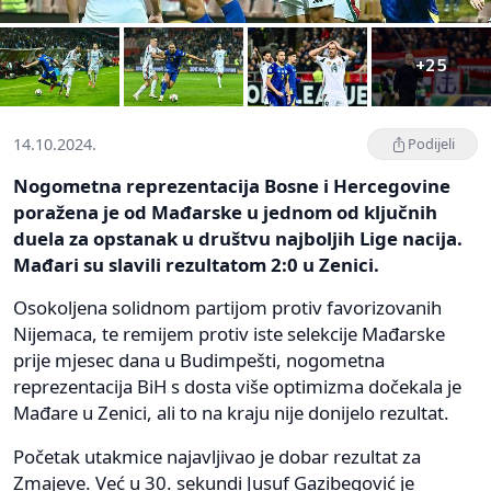
+25
14.10.2024.
Podijeli
Nogometna reprezentacija Bosne i Hercegovine
poražena je od Mađarske u jednom od ključnih
duela za opstanak u društvu najboljih Lige nacija.
Mađari su slavili rezultatom 2:0 u Zenici.
Osokoljena solidnom partijom protiv favorizovanih
Nijemaca, te remijem protiv iste selekcije Mađarske
prije mjesec dana u Budimpešti, nogometna
reprezentacija BiH s dosta više optimizma dočekala je
Mađare u Zenici, ali to na kraju nije donijelo rezultat.
Početak utakmice najavljivao je dobar rezultat za
Zmajeve. Već u 30. sekundi Jusuf Gazibegović je