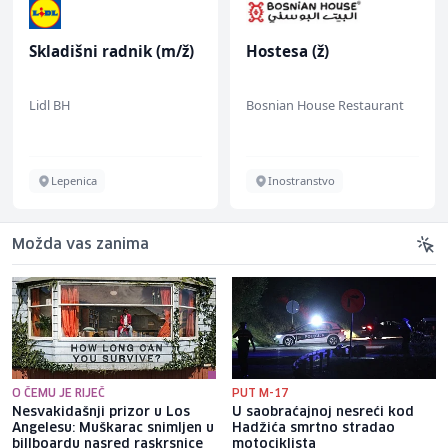
Skladišni radnik (m/ž)
Hostesa (ž)
A
(
Lidl BH
Bosnian House Restaurant
J
Lepenica
Inostranstvo
Možda vas zanima
O ČEMU JE RIJEČ
PUT M-17
Nesvakidašnji prizor u Los
U saobraćajnoj nesreći kod
Angelesu: Muškarac snimljen u
Hadžića smrtno stradao
billboardu nasred raskrsnice
motociklista