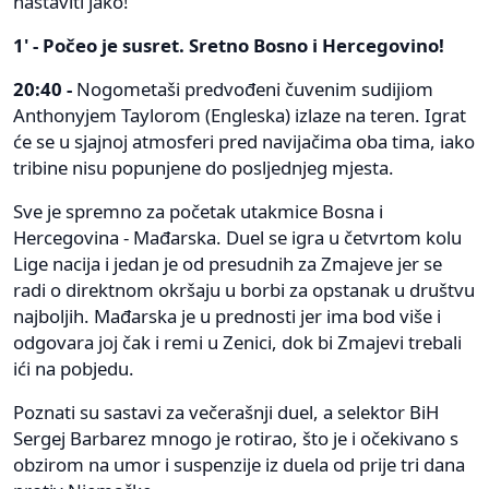
nastaviti jako!
1' - Počeo je susret. Sretno Bosno i Hercegovino!
20:40 -
Nogometaši predvođeni čuvenim sudijiom
Anthonyjem Taylorom (Engleska) izlaze na teren. Igrat
će se u sjajnoj atmosferi pred navijačima oba tima, iako
tribine nisu popunjene do posljednjeg mjesta.
Sve je spremno za početak utakmice Bosna i
Hercegovina - Mađarska. Duel se igra u četvrtom kolu
Lige nacija i jedan je od presudnih za Zmajeve jer se
radi o direktnom okršaju u borbi za opstanak u društvu
najboljih. Mađarska je u prednosti jer ima bod više i
odgovara joj čak i remi u Zenici, dok bi Zmajevi trebali
ići na pobjedu.
Poznati su sastavi za večerašnji duel, a selektor BiH
Sergej Barbarez mnogo je rotirao, što je i očekivano s
obzirom na umor i suspenzije iz duela od prije tri dana