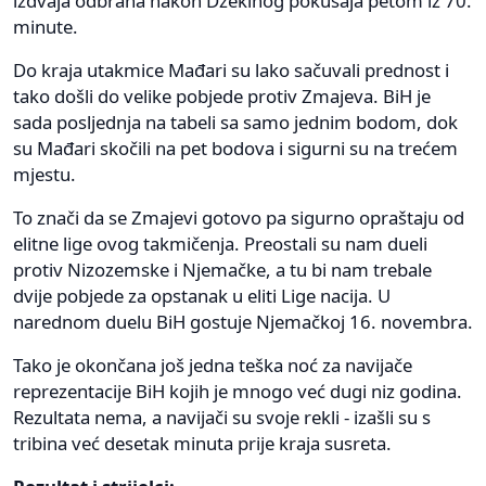
izdvaja odbrana nakon Džekinog pokušaja petom iz 70.
minute.
Do kraja utakmice Mađari su lako sačuvali prednost i
tako došli do velike pobjede protiv Zmajeva. BiH je
sada posljednja na tabeli sa samo jednim bodom, dok
su Mađari skočili na pet bodova i sigurni su na trećem
mjestu.
To znači da se Zmajevi gotovo pa sigurno opraštaju od
elitne lige ovog takmičenja. Preostali su nam dueli
protiv Nizozemske i Njemačke, a tu bi nam trebale
dvije pobjede za opstanak u eliti Lige nacija. U
narednom duelu BiH gostuje Njemačkoj 16. novembra.
Tako je okončana još jedna teška noć za navijače
reprezentacije BiH kojih je mnogo već dugi niz godina.
Rezultata nema, a navijači su svoje rekli - izašli su s
tribina već desetak minuta prije kraja susreta.