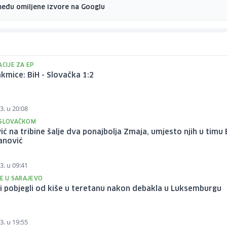
među omiljene izvore na Googlu
ACIJE ZA EP
kmice: BiH - Slovačka 1:2
3. u 20:08
 SLOVAČKOM
ić na tribine šalje dva ponajbolja Zmaja, umjesto njih u timu 
anović
3. u 09:41
SE U SARAJEVO
 pobjegli od kiše u teretanu nakon debakla u Luksemburgu
3. u 19:55