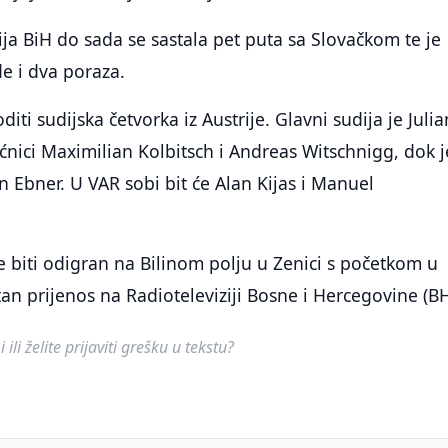
ija BiH do sada se sastala pet puta sa Slovačkom te je
de i dva poraza.
diti sudijska četvorka iz Austrije. Glavni sudija je Julia
ici Maximilian Kolbitsch i Andreas Witschnigg, dok j
an Ebner. U VAR sobi bit će Alan Kijas i Manuel
 biti odigran na Bilinom polju u Zenici s početkom u
ktan prijenos na Radioteleviziji Bosne i Hercegovine (B
ili želite prijaviti grešku u tekstu?