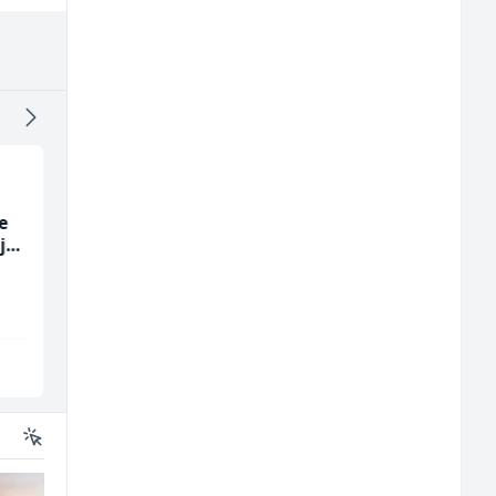
e
Higijeničarka (ž)
Skladišni radnik (m/ž
ja
Invictus
Lidl BH
Sarajevo
Lepenica