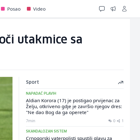
Posao
Video
uoči utakmice sa
Sport
NAPADAČ PLAVIH
Aldian Korora (17) je postigao prvijenac za
Želju, otkriveno gdje je završio njegov dres:
"Ne dao Bog da ga operete"
7min
0
1
SKANDALOZAN SISTEM
Crnogorski vaterpolisti spustili glavu za