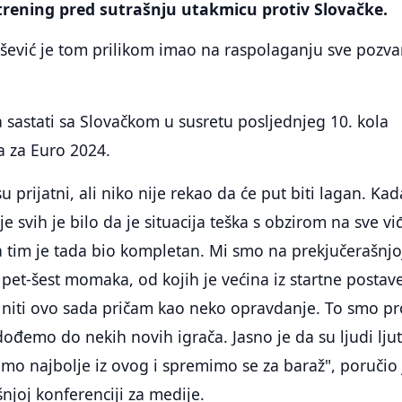
 trening pred sutrašnju utakmicu protiv Slovačke.
ošević je tom prilikom imao na raspolaganju sve pozv
a sastati sa Slovačkom u susretu posljednjeg 10. kola
ja za Euro 2024.
 prijatni, ali niko nije rekao da će put biti lagan. Kad
e svih je bilo da je situacija teška s obzirom na sve v
 a tim je tada bio kompletan. Mi smo na prekjučerašnjo
z pet-šest momaka, od kojih je većina iz startne postav
 niti ovo sada pričam kao neko opravdanje. To smo pr
dođemo do nekih novih igrača. Jasno je da su ljudi ljut
o najbolje iz ovog i spremimo se za baraž", poručio 
njoj konferenciji za medije.