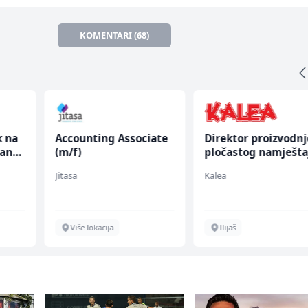
KOMENTARI (68)
k na
Accounting Associate
Direktor proizvodnj
anju
(m/f)
pločastog namješta
(m/ž)
Jitasa
Kalea
Više lokacija
Ilijaš