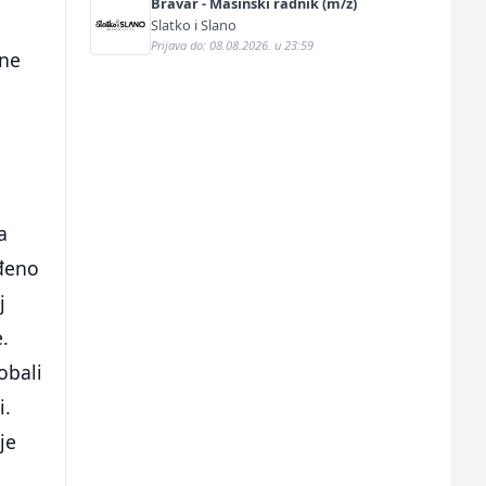
Bravar - Mašinski radnik (m/ž)
Slatko i Slano
Prijava do: 08.08.2026. u 23:59
ane
a
iđeno
j
e.
obali
i.
je