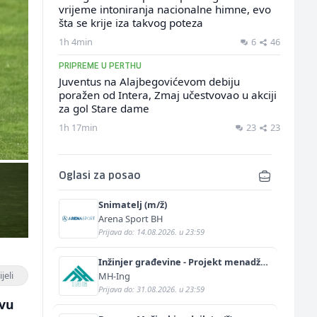
vrijeme intoniranja nacionalne himne, evo
šta se krije iza takvog poteza
1h 4min
6
46
PRIPREME U PERTHU
Juventus na Alajbegovićevom debiju
poražen od Intera, Zmaj učestvovao u akciji
za gol Stare dame
1h 17min
23
23
Oglasi za posao
Snimatelj (m/ž)
Arena Sport BH
Prijava do: 14.08.2026. u 23:59
Inžinjer građevine - Projekt menadžer
(m/ž)
jeli
MH-Ing
Prijava do: 31.08.2026. u 23:59
evu