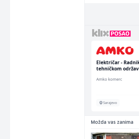
Građevinski inženjer
Električar - Radni
(m/ž)
tehničkom održav
(m/ž)
MC-Stella
Amko komerc
Velika Kladuša
Sarajevo
Možda vas zanima