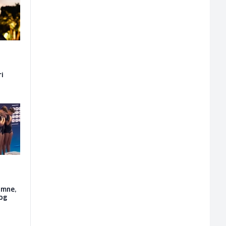
ri
imne,
vog