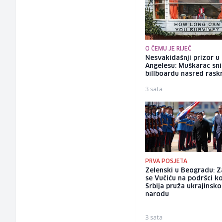
O ČEMU JE RIJEČ
Nesvakidašnji prizor u
Angelesu: Muškarac sni
billboardu nasred rask
3 sata
PRVA POSJETA
Zelenski u Beogradu: Z
se Vučiću na podršci k
Srbija pruža ukrajinsk
narodu
3 sata