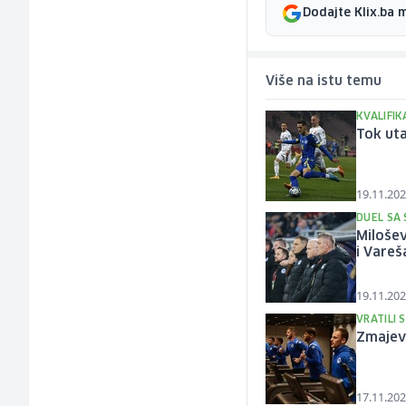
Dodajte Klix.ba 
Više na istu temu
KVALIFIK
Tok uta
19.11.202
DUEL SA
Milošev
i Vareš
19.11.202
VRATILI 
Zmajevi
17.11.202