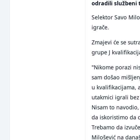
odradili službeni
Selektor Savo Mil
igrače.
Zmajevi će se sutr
grupe J kvalifikaci
"Nikome porazi nisu
sam došao mišljenj
u kvalifikacijama,
utakmici igrali be
Nisam to navodio,
da iskoristimo da 
Trebamo da izvučem
Milošević na današ