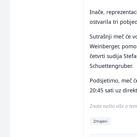
Inače, reprezentac
ostvarila tri pobje
Sutrašnji meč će vo
Weinberger, pomoćn
četvrti sudija Stef
Schuettengruber.
Podsjetimo, meč će
20:45 sati uz dire
Znate nešto više o temi 
Zmajevi