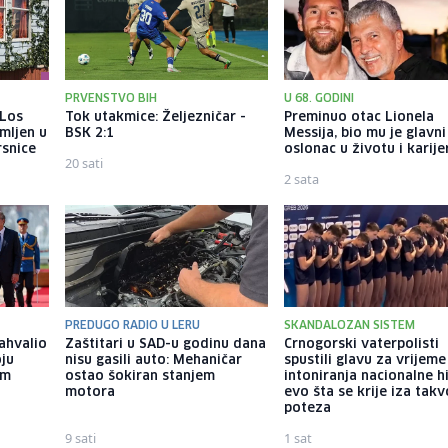
PRVENSTVO BIH
U 68. GODINI
 Los
Tok utakmice: Željezničar -
Preminuo otac Lionela
mljen u
BSK 2:1
Messija, bio mu je glavni
rsnice
oslonac u životu i karije
20 sati
2 sata
PREDUGO RADIO U LERU
SKANDALOZAN SISTEM
ahvalio
Zaštitari u SAD-u godinu dana
Crnogorski vaterpolisti
oju
nisu gasili auto: Mehaničar
spustili glavu za vrijeme
om
ostao šokiran stanjem
intoniranja nacionalne h
motora
evo šta se krije iza tak
poteza
9 sati
1 sat