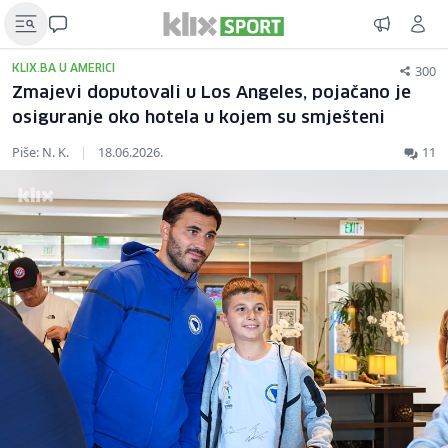
300
KLIX.BA U AMERICI
Zmajevi doputovali u Los Angeles, pojačano je
osiguranje oko hotela u kojem su smješteni
Piše: N. K.
|
18.06.2026.
11