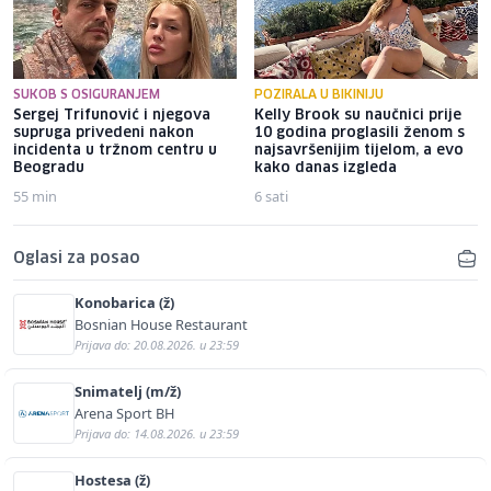
SUKOB S OSIGURANJEM
POZIRALA U BIKINIJU
Sergej Trifunović i njegova
Kelly Brook su naučnici prije
supruga privedeni nakon
10 godina proglasili ženom s
incidenta u tržnom centru u
najsavršenijim tijelom, a evo
Beogradu
kako danas izgleda
55 min
6 sati
Oglasi za posao
Konobarica (ž)
Bosnian House Restaurant
Prijava do: 20.08.2026. u 23:59
Snimatelj (m/ž)
Arena Sport BH
Prijava do: 14.08.2026. u 23:59
Hostesa (ž)