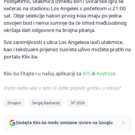
Podsjetimo, utakmica između BiH i Švicarske igra se
večeras na stadionu Los Angeles s početkom u 21:00
sat. Obje selekcije nakon prvog kola imaju po jedna
osvojen bod i nema sumnje da će ishod međusobnog
okršaja dati odgovore na brojna pitanja.
Sve zanimljivosti s ulica Los Angelesa uoči utakmice,
kao i tekstualni prijenos susreta uživo možete pratiti na
portalu Klix.ba.
Klix.ba čitajte i u našoj aplikaciji za
iOS
ili
Android
.
Znate nešto više o temi ili želite prijaviti grešku u tekstu?
Zmajevi
Sergej Barbarez
SP 2026
Dodajte Klix.ba među omiljene izvore na Googlu