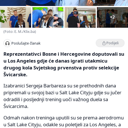
+2
(Foto: E. M./Klix.ba)
Podijeli
Poslušajte članak
Reprezentativci Bosne i Hercegovine doputovali su
u Los Angeles gdje će danas igrati utakmicu
drugog kola Svjetskog prvenstva protiv selekcije
Švicarske.
Izabranici Sergeja Barbareza su se prethodnih dana
pripremali u svojoj bazi u Salt Lake Cityju gdje su jučer
odradili i posljednji trening uoči važnog duela sa
Švicarcima.
Odmah nakon treninga uputili su se prema aerodromu
u Salt Lake Cityju, odakle su poletjeli za Los Angeles, a