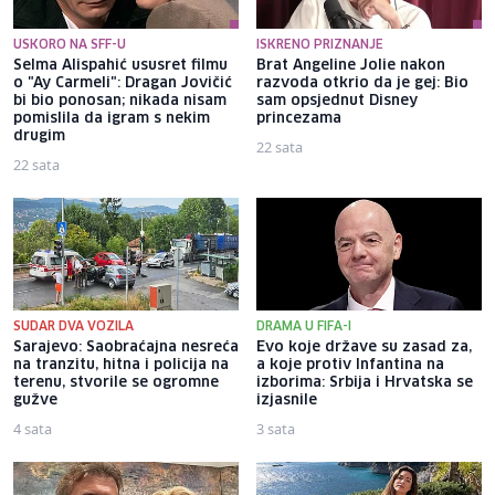
USKORO NA SFF-U
ISKRENO PRIZNANJE
Selma Alispahić ususret filmu
Brat Angeline Jolie nakon
o "Ay Carmeli": Dragan Jovičić
razvoda otkrio da je gej: Bio
bi bio ponosan; nikada nisam
sam opsjednut Disney
pomislila da igram s nekim
princezama
drugim
22 sata
22 sata
SUDAR DVA VOZILA
DRAMA U FIFA-I
Sarajevo: Saobraćajna nesreća
Evo koje države su zasad za,
na tranzitu, hitna i policija na
a koje protiv Infantina na
terenu, stvorile se ogromne
izborima: Srbija i Hrvatska se
gužve
izjasnile
4 sata
3 sata