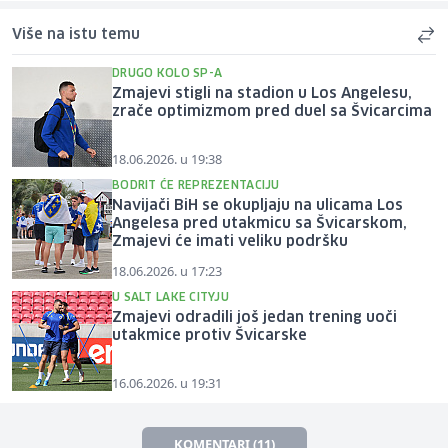
Više na istu temu
DRUGO KOLO SP-A
Zmajevi stigli na stadion u Los Angelesu,
zrače optimizmom pred duel sa Švicarcima
18.06.2026. u 19:38
BODRIT ĆE REPREZENTACIJU
Navijači BiH se okupljaju na ulicama Los
Angelesa pred utakmicu sa Švicarskom,
Zmajevi će imati veliku podršku
18.06.2026. u 17:23
U SALT LAKE CITYJU
Zmajevi odradili još jedan trening uoči
utakmice protiv Švicarske
16.06.2026. u 19:31
KOMENTARI (11)