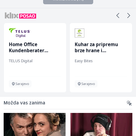
Home Office
Kuhar za pripremu
Kundenberater
brze hrane i
(m/w/d) für Vattenfall
jednostavnih jela (m/
TELUS Digital
Easy Bites
ž)
Sarajevo
Sarajevo
Možda vas zanima