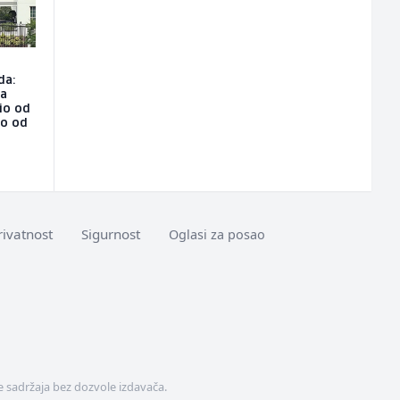
da:
na
io od
ao od
rivatnost
Sigurnost
Oglasi za posao
 sadržaja bez dozvole izdavača.