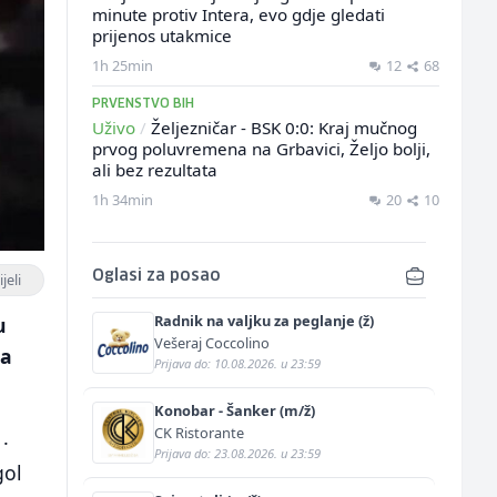
minute protiv Intera, evo gdje gledati
prijenos utakmice
1h 25min
12
68
PRVENSTVO BIH
Uživo
/
Željezničar - BSK 0:0: Kraj mučnog
prvog poluvremena na Grbavici, Željo bolji,
ali bez rezultata
1h 34min
20
10
Oglasi za posao
jeli
Radnik na valjku za peglanje (ž)
u
Vešeraj Coccolino
za
Prijava do: 10.08.2026. u 23:59
Konobar - Šanker (m/ž)
CK Ristorante
.
Prijava do: 23.08.2026. u 23:59
gol