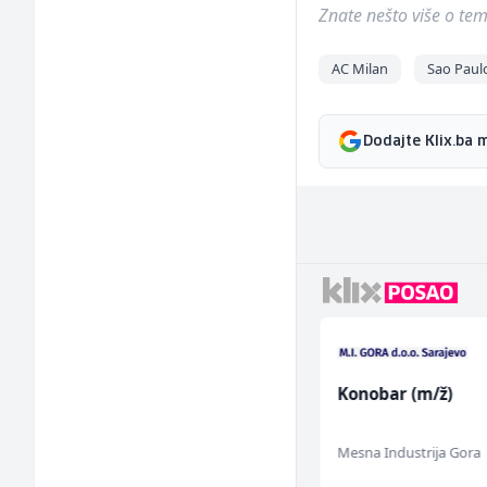
Znate nešto više o temi 
AC Milan
Sao Paul
Dodajte Klix.ba 
Radnik u proizvodnji
Konobar (m/ž)
(m/ž)
Fine Food
Mesna Industrija Gora