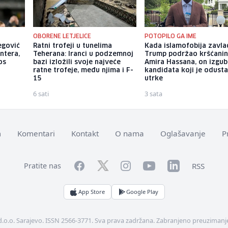
OBORENE LETJELICE
POTOPILO GA IME
begović
Ratni trofeji u tunelima
Kada islamofobija zavla
ntera,
Teherana: Iranci u podzemnoj
Trump podržao kršćani
os
bazi izložili svoje najveće
Amira Hassana, on izgub
ratne trofeje, među njima i F-
kandidata koji je odust
15
utrke
6 sati
3 sata
m
Komentari
Kontakt
O nama
Oglašavanje
P
Facebook
YouTube
LinkedIn
Twitter
Instagram
RSS
Pratite nas
App Store
Google Play
d.o.o. Sarajevo. ISSN 2566-3771. Sva prava zadržana. Zabranjeno preuzimanje