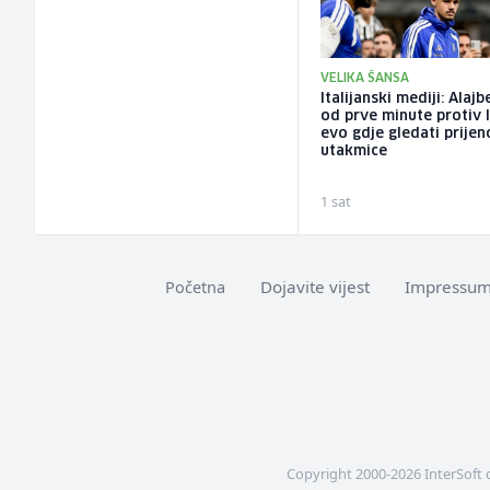
VELIKA ŠANSA
Italijanski mediji: Alaj
od prve minute protiv I
evo gdje gledati prijen
utakmice
1 sat
Dojavite vijest
Impressu
Početna
Copyright 2000-2026 InterSoft 