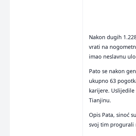
Nakon dugih 1.228 
vrati na nogometn
imao neslavnu ulo
Pato se nakon geni
ukupno 63 pogotka,
karijere. Uslijedil
Tianjinu.
Opis Pata, sinoć s
svoj tim progurali 