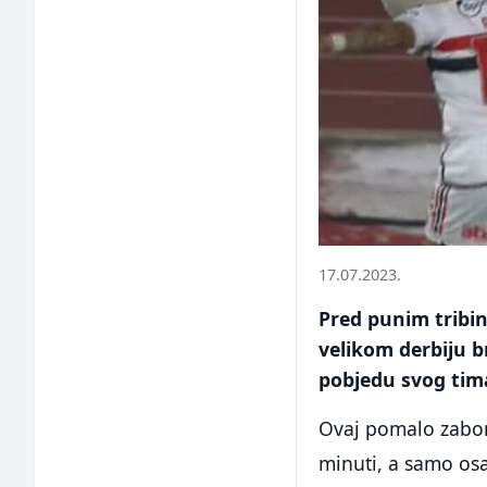
17.07.2023.
Pred punim tribi
velikom derbiju b
pobjedu svog tima
Ovaj pomalo zabor
minuti, a samo osa