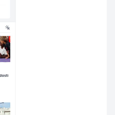
Sarajevo
Ilijaš
adosti