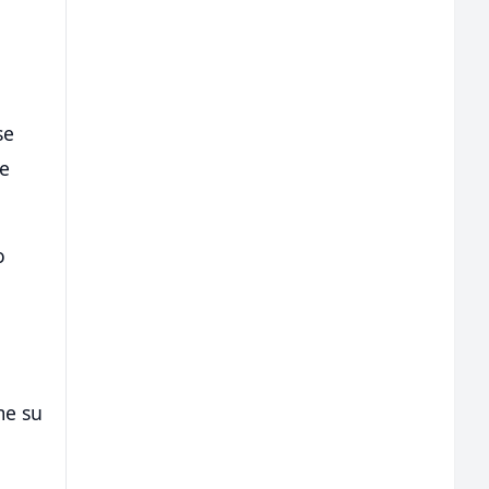
se
je
o
me su