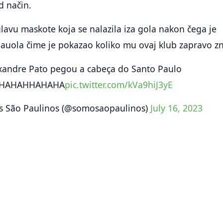
d način.
glavu maskote koja se nalazila iza gola nakon čega je
auola čime je pokazao koliko mu ovaj klub zapravo zn
xandre Pato pegou a cabeça do Santo Paulo
HAHAHHAHAHA
pic.twitter.com/kVa9hiJ3yE
 São Paulinos (@somosaopaulinos)
July 16, 2023