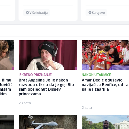
Više lokacija
Sarajevo
ISKRENO PRIZNANJE
NAKON UTAKMICE
 filmu
Brat Angeline Jolie nakon
Amar Dedić oduševio
Jovičić
razvoda otkrio da je gej: Bio
navijačicu Benfice, od r
 nisam
sam opsjednut Disney
ga je i zagrlila
ekim
princezama
23 sata
2 sata