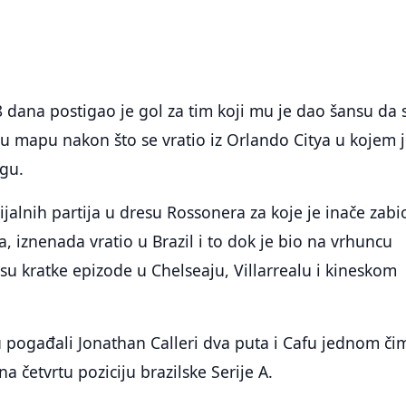
dana postigao je gol za tim koji mu je dao šansu da 
u mapu nakon što se vratio iz Orlando Citya u kojem 
gu.
jalnih partija u dresu Rossonera za koje je inače zabi
 iznenada vratio u Brazil i to dok je bio na vrhuncu
e su kratke epizode u Chelseaju, Villarrealu i kineskom
u pogađali Jonathan Calleri dva puta i Cafu jednom či
na četvrtu poziciju brazilske Serije A.