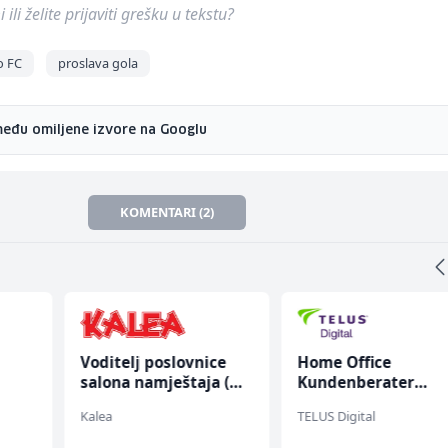
ili želite prijaviti grešku u tekstu?
o FC
proslava gola
među omiljene izvore na Googlu
KOMENTARI (2)
Voditelj poslovnice
Home Office
salona namještaja (m/
Kundenberater
ž)
(m/w/d) für Vattenf
Kalea
TELUS Digital