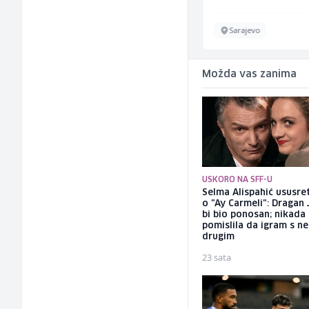
Sarajevo
Sarajevo
Možda vas zanima
USKORO NA SFF-U
Selma Alispahić ususret
o "Ay Carmeli": Dragan 
bi bio ponosan; nikada
pomislila da igram s n
drugim
23 sata