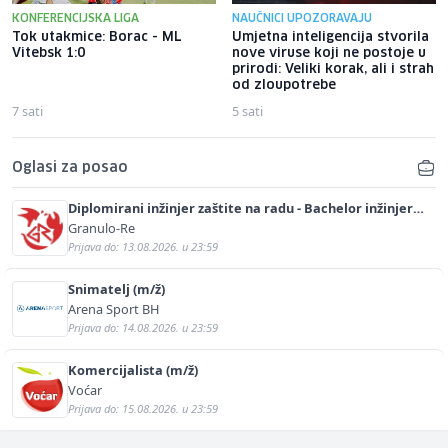
KONFERENCIJSKA LIGA
NAUČNICI UPOZORAVAJU
Tok utakmice: Borac - ML
Umjetna inteligencija stvorila
Vitebsk 1:0
nove viruse koji ne postoje u
prirodi: Veliki korak, ali i strah
od zloupotrebe
7 sati
5 sati
Oglasi za posao
Diplomirani inžinjer zaštite na radu - Bachelor inžinjer
sigurnosti i pomoći (m/ž)
Granulo-Re
Prijava do: 13.08.2026. u 23:59
Snimatelj (m/ž)
Arena Sport BH
Prijava do: 14.08.2026. u 23:59
Komercijalista (m/ž)
Voćar
Prijava do: 15.08.2026. u 23:59