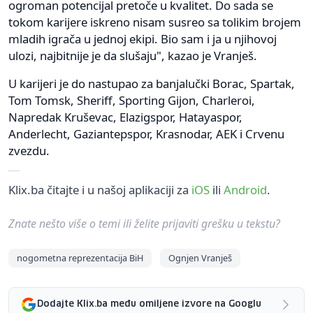
ogroman potencijal pretoče u kvalitet. Do sada se
tokom karijere iskreno nisam susreo sa tolikim brojem
mladih igrača u jednoj ekipi. Bio sam i ja u njihovoj
ulozi, najbitnije je da slušaju", kazao je Vranješ.
U karijeri je do nastupao za banjalučki Borac, Spartak,
Tom Tomsk, Sheriff, Sporting Gijon, Charleroi,
Napredak Kruševac, Elazigspor, Hatayaspor,
Anderlecht, Gaziantepspor, Krasnodar, AEK i Crvenu
zvezdu.
Klix.ba čitajte i u našoj aplikaciji za
iOS
ili
Android
.
Znate nešto više o temi ili želite prijaviti grešku u tekstu?
nogometna reprezentacija BiH
Ognjen Vranješ
Dodajte Klix.ba među omiljene izvore na Googlu