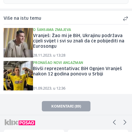
Više na istu temu
O ŠANSAMA ZMAJEVA
Vranješ: Žao mi je BiH, Ukrajinu podržava
cijeli svijet i svi su znali da će pobijediti na
Eurosongu
28.11.2023. u 13:28
PRONAŠAO NOVI ANGAŽMAN
Bivši reprezentativac BiH Ognjen Vranješ
nakon 12 godina ponovo u Srbiji
01.09.2023. u 12:36
KOMENTARI (89)