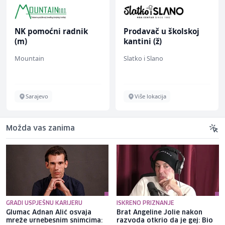
NK pomoćni radnik
Prodavač u školskoj
(m)
kantini (ž)
Mountain
Slatko i Slano
Sarajevo
Više lokacija
Možda vas zanima
GRADI USPJEŠNU KARIJERU
ISKRENO PRIZNANJE
Glumac Adnan Alić osvaja
Brat Angeline Jolie nakon
mreže urnebesnim snimcima:
razvoda otkrio da je gej: Bio