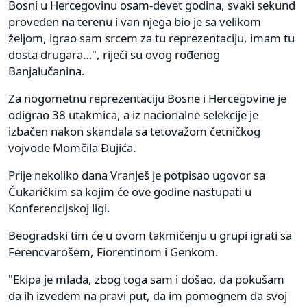
Bosni u Hercegovinu osam-devet godina, svaki sekund
proveden na terenu i van njega bio je sa velikom
željom, igrao sam srcem za tu reprezentaciju, imam tu
dosta drugara…", riječi su ovog rođenog
Banjalučanina.
Za nogometnu reprezentaciju Bosne i Hercegovine je
odigrao 38 utakmica, a iz nacionalne selekcije je
izbačen nakon skandala sa tetovažom četničkog
vojvode Momčila Đujića.
Prije nekoliko dana Vranješ je potpisao ugovor sa
Čukaričkim sa kojim će ove godine nastupati u
Konferencijskoj ligi.
Beogradski tim će u ovom takmičenju u grupi igrati sa
Ferencvarošem, Fiorentinom i Genkom.
"Ekipa je mlada, zbog toga sam i došao, da pokušam
da ih izvedem na pravi put, da im pomognem da svoj