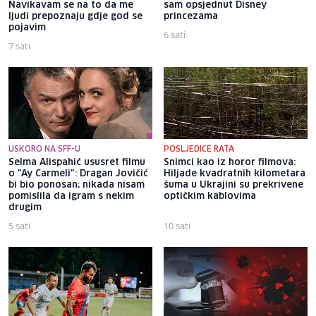
Navikavam se na to da me
sam opsjednut Disney
ljudi prepoznaju gdje god se
princezama
pojavim
6 sati
7 sati
USKORO NA SFF-U
POSLJEDICE RATA
Selma Alispahić ususret filmu
Snimci kao iz horor filmova:
o "Ay Carmeli": Dragan Jovičić
Hiljade kvadratnih kilometara
bi bio ponosan; nikada nisam
šuma u Ukrajini su prekrivene
pomislila da igram s nekim
optičkim kablovima
drugim
5 sati
10 sati