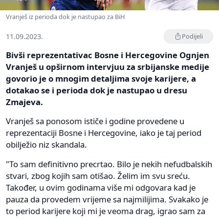
Vranješ iz perioda dok je nastupao za BiH
11.09.2023.
Podijeli
Bivši reprezentativac Bosne i Hercegovine Ognjen
Vranješ u opširnom intervjuu za srbijanske medije
govorio je o mnogim detaljima svoje karijere, a
dotakao se i perioda dok je nastupao u dresu
Zmajeva.
Vranješ sa ponosom ističe i godine provedene u
reprezentaciji Bosne i Hercegovine, iako je taj period
obilježio niz skandala.
"To sam definitivno precrtao. Bilo je nekih nefudbalskih
stvari, zbog kojih sam otišao. Želim im svu sreću.
Također, u ovim godinama više mi odgovara kad je
pauza da provedem vrijeme sa najmilijima. Svakako je
to period karijere koji mi je veoma drag, igrao sam za