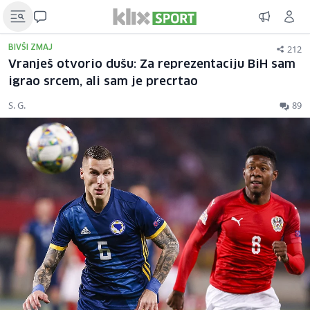
212
BIVŠI ZMAJ
Vranješ otvorio dušu: Za reprezentaciju BiH sam
igrao srcem, ali sam je precrtao
S. G.
89