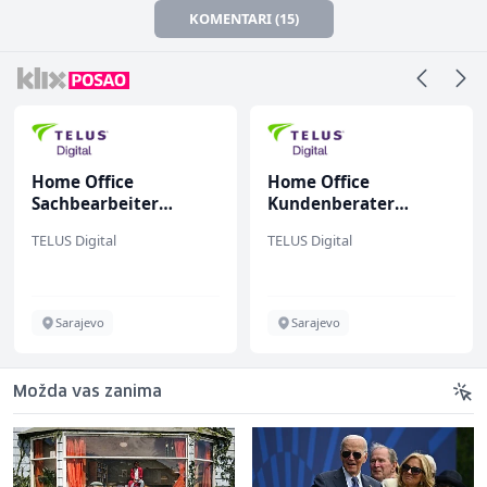
KOMENTARI (15)
Home Office
Home Office
Sachbearbeiter
Kundenberater
(m/w/d) für einen
(m/w/d) für ein
TELUS Digital
TELUS Digital
bekannten deutschen
renommiertes
Energieversorger
Schuhunternehmen
Sarajevo
Sarajevo
Možda vas zanima