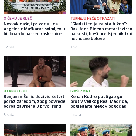
O ČEMU JE RIJEČ
TURNEJU NEĆE OTKAZATI
Nesvakidašnji prizor u Los
"Gledati to je zaista tužno":
Angelesu: Muškarac snimljen u
Rak Joea Bidena metastazirao
billboardu nasred raskrsnice
na kosti, bivši predsjednik trpi
nesnosne bolove
12 sati
1 sat
U CRNOJ GORI
BIVŠI ZMAJ
Benjamin Šehić doživio četvrti
Kenan Kodro postigao gol
poraz zaredom, zbog povrede
protiv velikog Real Madrida,
borba završena u prvoj rundi
pogledajte njegov pogodak
3 sata
4 sata