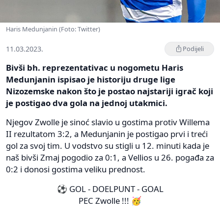
Haris Medunjanin (Foto: Twitter)
11.03.2023.
Podijeli
Bivši bh. reprezentativac u nogometu Haris
Medunjanin ispisao je historiju druge lige
Nizozemske nakon što je postao najstariji igrač koji
je postigao dva gola na jednoj utakmici.
Njegov Zwolle je sinoć slavio u gostima protiv Willema
II rezultatom 3:2, a Medunjanin je postigao prvi i treći
gol za svoj tim. U vodstvo su stigli u 12. minuti kada je
naš bivši Zmaj pogodio za 0:1, a Vellios u 26. pogađa za
0:2 i donosi gostima veliku prednost.
⚽ GOL - DOELPUNT - GOAL
PEC Zwolle !!! 🥳