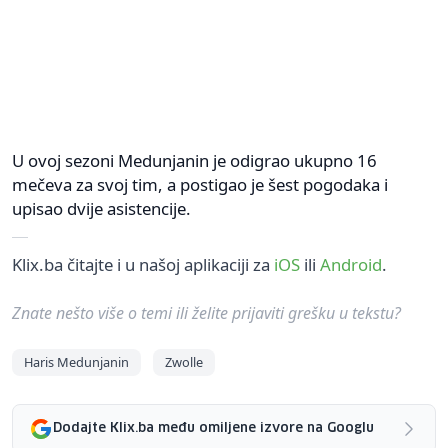
U ovoj sezoni Medunjanin je odigrao ukupno 16
mečeva za svoj tim, a postigao je šest pogodaka i
upisao dvije asistencije.
Klix.ba čitajte i u našoj aplikaciji za
iOS
ili
Android
.
Znate nešto više o temi ili želite prijaviti grešku u tekstu?
Haris Medunjanin
Zwolle
Dodajte Klix.ba među omiljene izvore na Googlu