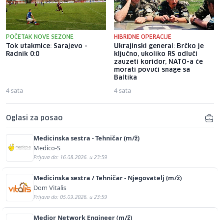
POČETAK NOVE SEZONE
HIBRIDNE OPERACIJE
Tok utakmice: Sarajevo -
Ukrajinski general: Brčko je
Radnik 0:0
ključno, ukoliko RS odluči
zauzeti koridor, NATO-a će
morati povući snage sa
Baltika
4 sata
4 sata
Oglasi za posao
Medicinska sestra - Tehničar (m/ž)
Medico-S
Prijava do: 16.08.2026. u 23:59
Medicinska sestra / Tehničar - Njegovatelj (m/ž)
Dom Vitalis
Prijava do: 05.09.2026. u 23:59
Medior Network Engineer (m/ž)