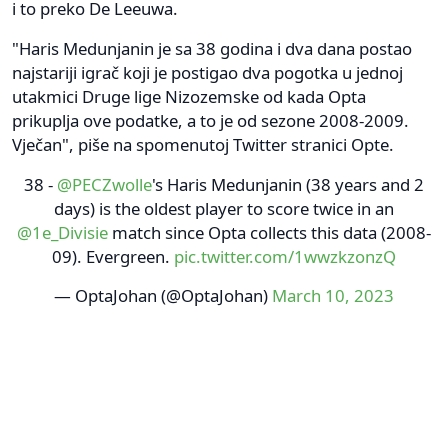
i to preko De Leeuwa.
"Haris Medunjanin je sa 38 godina i dva dana postao
najstariji igrač koji je postigao dva pogotka u jednoj
utakmici Druge lige Nizozemske od kada Opta
prikuplja ove podatke, a to je od sezone 2008-2009.
Vječan", piše na spomenutoj Twitter stranici Opte.
38 -
@PECZwolle
's Haris Medunjanin (38 years and 2
days) is the oldest player to score twice in an
@1e_Divisie
match since Opta collects this data (2008-
09). Evergreen.
pic.twitter.com/1wwzkzonzQ
— OptaJohan (@OptaJohan)
March 10, 2023