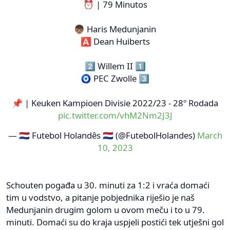
⏰ | 79 Minutos
👦🏽 Haris Medunjanin
🅰 Dean Huiberts
2⃣ Willem II 1⃣
🧿 PEC Zwolle 3⃣
📌 | Keuken Kampioen Divisie 2022/23 - 28º Rodada
pic.twitter.com/vhM2Nm2J3J
— 🇳🇱 Futebol Holandês 🇳🇱 (@FutebolHolandes)
March
10, 2023
Schouten pogađa u 30. minuti za 1:2 i vraća domaći
tim u vodstvo, a pitanje pobjednika riješio je naš
Medunjanin drugim golom u ovom meču i to u 79.
minuti. Domaći su do kraja uspjeli postići tek utješni gol