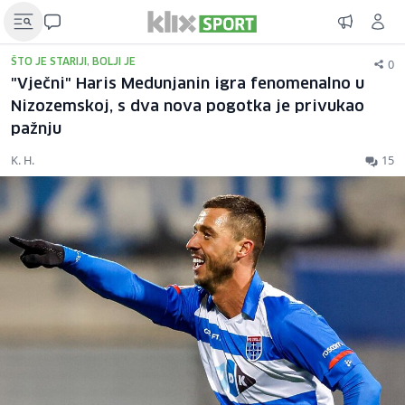
0
ŠTO JE STARIJI, BOLJI JE
"Vječni" Haris Medunjanin igra fenomenalno u
Nizozemskoj, s dva nova pogotka je privukao
pažnju
K. H.
15