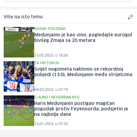
Više na istu temu
KAKAV POGODAK
Medunjanin je kao vino, pogledajte eurogol
bivšeg Zmaja sa 20 metara
13.05.2023. u 18:30
ZA HISTORIJU
Svijet nogometa naklonio se rekordnoj
pobjedi (13:0), Medunjanin među strijelcima
04.03.2023. u 07:19
SJAJNO I NEODBRANJIVO
Haris Medunjanin postigao magičan
pogodak protiv Feyenoorda, podsjetio je
na najbolje dane
13.01.2023. u 07:32