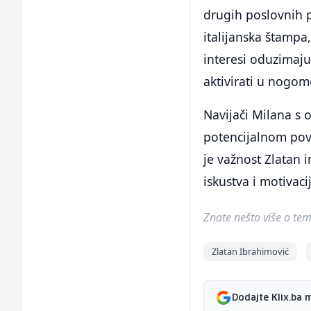
drugih poslovnih 
italijanska štampa,
interesi oduzimaju
aktivirati u nogom
Navijači Milana s 
potencijalnom povr
je važnost Zlatan 
iskustva i motivac
Znate nešto više o temi 
Zlatan Ibrahimović
Dodajte Klix.ba 