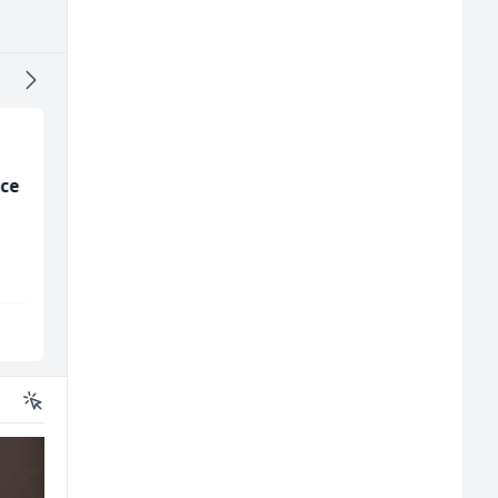
ice
NK pomoćni radnik
Samostalni
(m)
računovođa (m/ž)
Mountain
General Logistic
Sarajevo
Sarajevo