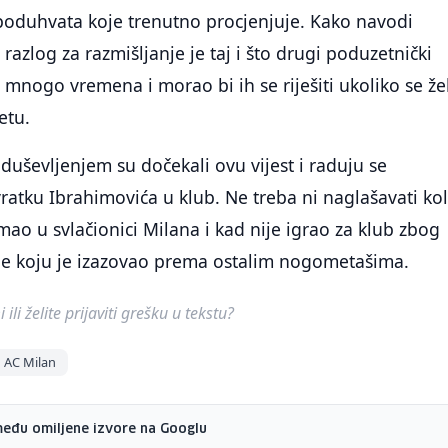
poduhvata koje trenutno procjenjuje. Kako navodi
 razlog za razmišljanje je taj i što drugi poduzetnički
 mnogo vremena i morao bi ih se riješiti ukoliko se žel
etu.
oduševljenjem su dočekali ovu vijest i raduju se
atku Ibrahimovića u klub. Ne treba ni naglašavati kol
imao u svlačionici Milana i kad nije igrao za klub zbog
ije koju je izazovao prema ostalim nogometašima.
ili želite prijaviti grešku u tekstu?
AC Milan
među omiljene izvore na Googlu