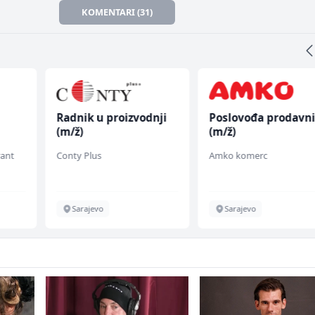
KOMENTARI (31)
Radnik u proizvodnji
Poslovođa prodavn
(m/ž)
(m/ž)
rant
Conty Plus
Amko komerc
Sarajevo
Sarajevo