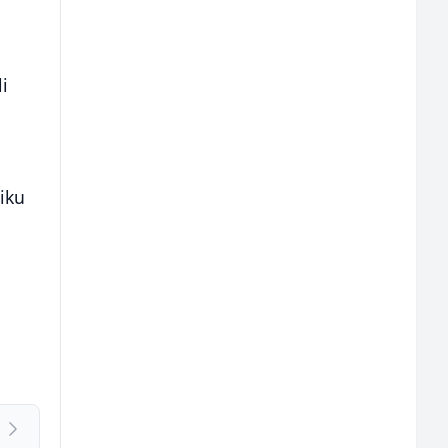
i
iku