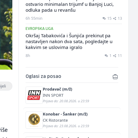
ostvario minimalan trijumf u Banjoj Luci,
odluka pada u revanšu
6h 55min
15
13
EVROPSKA LIGA
Okršaj Tabakovića i Šunjića prekinut pa
nastavljen nakon dva sata, pogledajte u
kakvim se uslovima igralo
8h
1
11
Oglasi za posao
jeli
Prodavač (m/ž)
INN SPORT
Prijava do: 20.08.2026. u 23:59
Konobar - Šanker (m/ž)
CK Ristorante
Prijava do: 23.08.2026. u 23:59
više