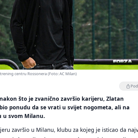
 trening centru Rossonera (Foto: AC Milan)
Podi
nakon što je zvanično završio karijeru, Zlatan
bio ponudu da se vrati u svijet nogometa, ali na
ju u svom Milanu.
jeru završio u Milanu, klubu za kojeg je isticao da naj