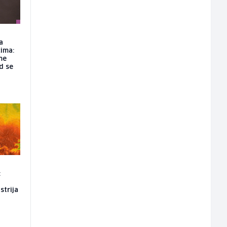
a
ima:
me
d se
:
strija