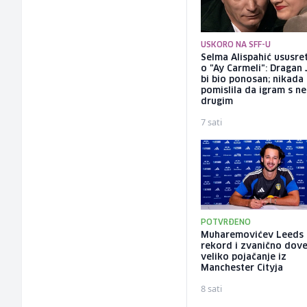
USKORO NA SFF-U
Selma Alispahić ususret
o "Ay Carmeli": Dragan 
bi bio ponosan; nikada
pomislila da igram s n
drugim
7 sati
POTVRĐENO
Muharemovićev Leeds 
rekord i zvanično dov
veliko pojačanje iz
Manchester Cityja
8 sati