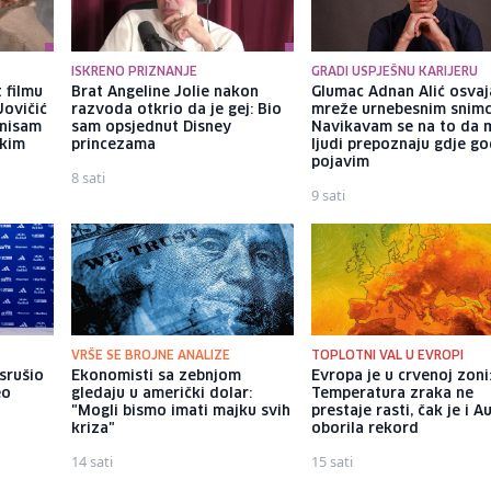
ISKRENO PRIZNANJE
GRADI USPJEŠNU KARIJERU
 filmu
Brat Angeline Jolie nakon
Glumac Adnan Alić osvaj
Jovičić
razvoda otkrio da je gej: Bio
mreže urnebesnim snimc
 nisam
sam opsjednut Disney
Navikavam se na to da 
ekim
princezama
ljudi prepoznaju gdje go
pojavim
8 sati
9 sati
VRŠE SE BROJNE ANALIZE
TOPLOTNI VAL U EVROPI
srušio
Ekonomisti sa zebnjom
Evropa je u crvenoj zoni
eo
gledaju u američki dolar:
Temperatura zraka ne
"Mogli bismo imati majku svih
prestaje rasti, čak je i Au
kriza"
oborila rekord
14 sati
15 sati