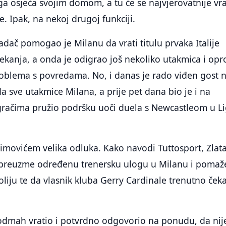
a ga osjeća svojim domom, a tu će se najvjerovatnije vra
. Ipak, na nekoj drugoj funkciji.
adač pomogao je Milanu da vrati titulu prvaka Italije
kanja, a onda je odigrao još nekoliko utakmica i opr
blema s povredama. No, i danas je rado viđen gost 
da sve utakmice Milana, a prije pet dana bio je i na
gračima pružio podršku uoči duela s Newcastleom u Li
imovićem velika odluka. Kako navodi Tuttosport, Zlata
preuzme određenu trenersku ulogu u Milanu i pomaž
oliju te da vlasnik kluba Gerry Cardinale trenutno ček
 odmah vratio i potvrdno odgovorio na ponudu, da nij