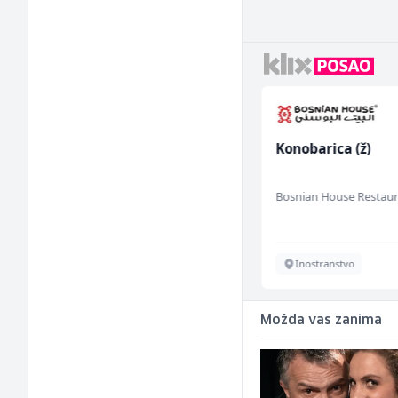
Konobar - Barmen (m/
Konobarica (ž)
ž)
Hotel Nomad
Bosnian House Restau
Sarajevo
Inostranstvo
Možda vas zanima