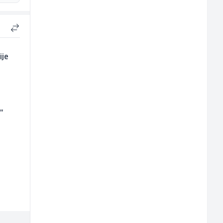
ije
"