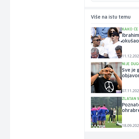
Više na istu temu
KAKO ĆE 
Ibrahim
okuša
11.12.202
NIJE DU
Sve je 
objavo
07.11.202
ZLATAN 
Poznato
ohrabr
18.09.202