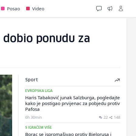
Posao
Video
ić dobio ponudu za
Sport
EVROPSKA LIGA
Haris Tabaković junak Salzburga, pogledajte
kako je postigao prvijenac za pobjedu protiv
Pafosa
6h 30min
22
148
S IGRAČEM VIŠE
Borac se ispromašivao protiv Bjelorusa i