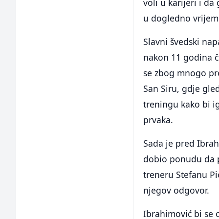
voli u karijeri i d
u dogledno vrijeme
Slavni švedski nap
nakon 11 godina če
se zbog mnogo pro
San Siru, gdje gle
treningu kako bi i
prvaka.
Sada je pred Ibrah
dobio ponudu da 
treneru Stefanu Pi
njegov odgovor.
Ibrahimović bi se