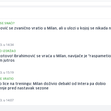
SE SNAĆI?
ović se zvanično vratio u Milan, ali u ulozi u kojoj se nikada n
o
3. u 14:34
GO IZDRŽAO
gotovo! Ibrahimović se vraća u Milan, navijače je "raspametio
m jutros
3. u 15:19
SE VRATIO
 lice na treningu: Milan doživio debakl od Intera pa dobio
enje pred nastavak sezone
3. u 14:07