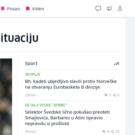
Posao
Video
ituaciju
Sport
SKOPLJE
Bh. kadeti ubjedljivo slavili protiv Norveške
na otvaranju Eurobasketa B divizije
28min
0
6
DETALJI VELIKE "BORBE"
Selektor Švedske lično pokušao preoteti
Smajlovića, Barbarez u Atini ispravio
nepravdu iz prošlosti
45min
9
29