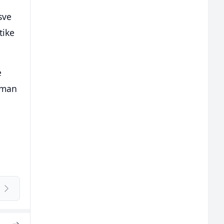
sve
tike
e
reman