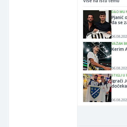
Više na istu temu
DAO MU 
Pjanić
da se z
06.08.202
VAŽAN B
Kerim A
06.08.202
STIGLI U
Igrači 
dočekal
06.08.202