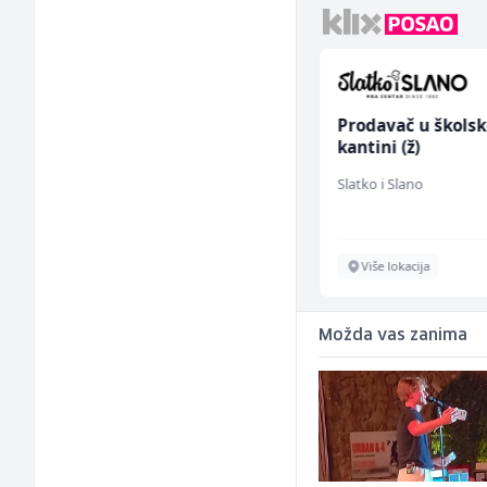
Asistent za
Prodavač u školsk
administraciju (m/ž)
kantini (ž)
Ekopak
Slatko i Slano
Sarajevo
Više lokacija
Možda vas zanima