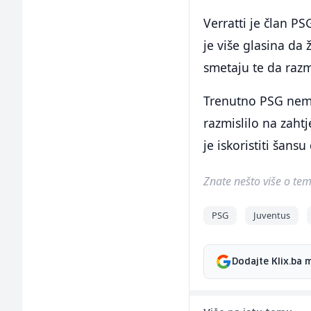
Verratti je član P
je više glasina da 
smetaju te da razm
Trenutno PSG nema
razmislilo na zahtj
je iskoristiti šans
Znate nešto više o temi 
PSG
Juventus
Dodajte Klix.ba 