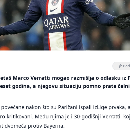
Podi
etaš Marco Verratti mogao razmišlja o odlasku iz 
eset godina, a njegovu situaciju pomno prate čelni
 povećane nakon što su Parižani ispali izLige prvaka, 
tro kritikovani. Među njima je i 30-godišnji Verratti, koj
ut dvomeča protiv Bayerna.