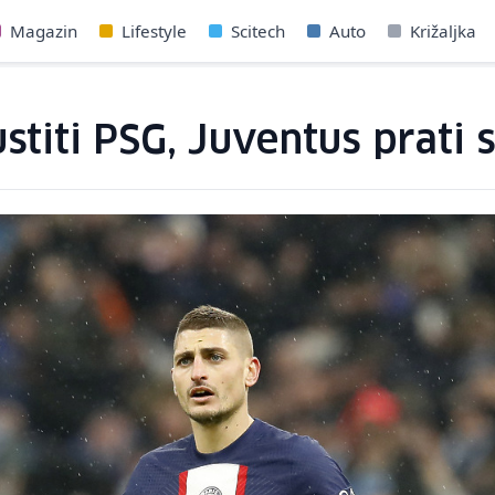
Magazin
Lifestyle
Scitech
Auto
Križaljka
titi PSG, Juventus prati s