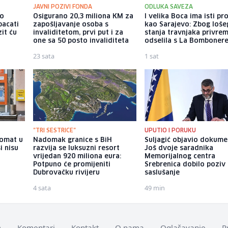
JAVNI POZIVI FONDA
ODLUKA SAVEZA
io
Osigurano 20,3 miliona KM za
I velika Boca ima isti p
bacati
zapošljavanje osoba s
kao Sarajevo: Zbog loše
it ću
invaliditetom, prvi put i za
stanja travnjaka privre
one sa 50 posto invaliditeta
odselila s La Bomboner
23 sata
1 sat
"TRI SESTRICE"
UPUTIO I PORUKU
komat u
Nadomak granice s BiH
Suljagić objavio dokume
i nisu
razvija se luksuzni resort
Još dvoje saradnika
vrijedan 920 miliona eura:
Memorijalnog centra
Potpuno će promijeniti
Srebrenica dobilo poziv
Dubrovačku rivijeru
saslušanje
4 sata
49 min
m
Komentari
Kontakt
O nama
Oglašavanje
P