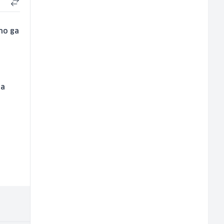
mo ga
sa