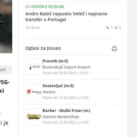
21-GODIŠNJI VEZNJAK
Andro Babić napustio Velež i napravio
transfer u Portugal
1h 3min
1
5
Oglasi za posao
Pravnik (m/ž)
Braća Mujić Export-Import
jeli
Prijava do: 06.08.2026. u 23:59
PSG-
Dostavljač (m/ž)
ci
Venera
Prijava do: 16.08.2026. u 23:59
Barber - Muški frizer (m)
a
Gianni’s Barbershop
i je
Prijava do: 23.08.2026. u 23:59