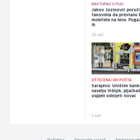
NASTUPAO U PULI
Jakov Jozinović poruč
fanovima da prestanu 
mobitele na binu: Pogaz
ih
20 sati
OŠTEĆENA I BH POŠTA
Sarajevo: Uništen ban
naselju Višnjik, pljačkaš
uspjeli odnijeti novac
5 sati
Dojavite vijest
Impressu
Početna