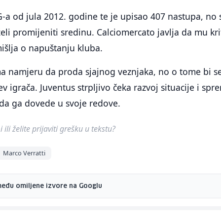
SG-a od jula 2012. godine te je upisao 407 nastupa, no 
želi promijeniti sredinu. Calciomercato javlja da mu kri
išlja o napuštanju kluba.
 namjeru da proda sjajnog veznjaka, no o tome bi s
ev igrača. Juventus strpljivo čeka razvoj situacije i sp
u da ga dovede u svoje redove.
ili želite prijaviti grešku u tekstu?
Marco Verratti
među omiljene izvore na Googlu