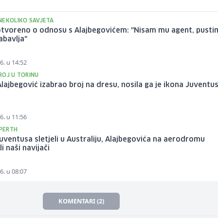
NEKOLIKO SAVJETA
 otvoreno o odnosu s Alajbegovićem: "Nisam mu agent, pusti
abavlja"
6. u 14:52
ROJ U TORINU
lajbegović izabrao broj na dresu, nosila ga je ikona Juventu
6. u 11:56
 PERTH
Juventusa sletjeli u Australiju, Alajbegovića na aerodromu
i naši navijači
6. u 08:07
KOMENTARI (2)