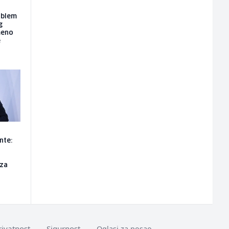
roblem
g
meno
e
nte:
 za
rivatnost
Sigurnost
Oglasi za posao