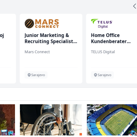
oj
Junior Marketing &
Home Office
Recruiting Specialist
Kundenberater
(m/ž)
(m/w/d) für Vattenf
Mars Connect
TELUS Digital
Sarajevo
Sarajevo