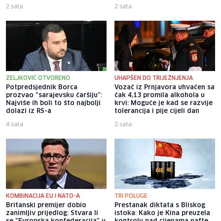
2 sata
2 sata
ZELJKOVIĆ OTVORENO
UHAPŠEN DO TRIJEŽNJENJA
Potpredsjednik Borca
Vozač iz Prnjavora uhvaćen sa
prozvao "sarajevsku čaršiju":
čak 4,13 promila alkohola u
Najviše ih boli to što najbolji
krvi: Moguće je kad se razvije
dolazi iz RS-a
tolerancija i pije cijeli dan
4 sata
2 sata
KOMBINACIJA EU I NATO-A
TRI POLUGE
Britanski premijer dobio
Prestanak diktata s Bliskog
zanimljiv prijedlog: Stvara li
istoka: Kako je Kina preuzela