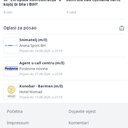
se "Evropska konfederacija" u
kontrolu nad cijenama nafte
kojoj bi bila i BiH?
8 sati
4 sata
Oglasi za posao
Snimatelj (m/ž)
Arena Sport BH
Prijava do: 14.08.2026. u 23:59
Agent u call centru (m/ž)
Poslovne novine
Prijava do: 21.08.2026. u 23:59
Konobar - Barmen (m/ž)
Hotel Nomad
Prijava do: 13.08.2026. u 23:59
Početna
Dojavite vijest
Impressum
Komentari