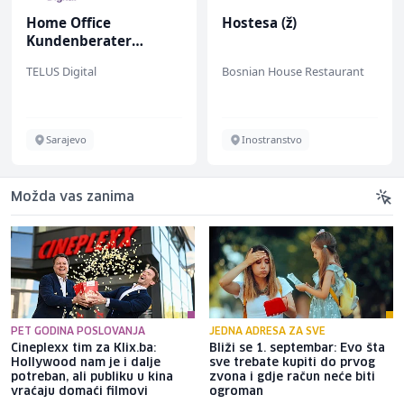
Home Office
Hostesa (ž)
Kundenberater
(m/w/d) für ein
TELUS Digital
Bosnian House Restaurant
renommiertes
Schuhunternehmen
Sarajevo
Inostranstvo
Možda vas zanima
PET GODINA POSLOVANJA
JEDNA ADRESA ZA SVE
Cineplexx tim za Klix.ba:
Bliži se 1. septembar: Evo šta
Hollywood nam je i dalje
sve trebate kupiti do prvog
potreban, ali publiku u kina
zvona i gdje račun neće biti
vraćaju domaći filmovi
ogroman