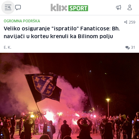
259
OGROMNA PODRŠKA
Veliko osiguranje "ispratilo" Fanaticose: Bh.
navijači u korteu krenuli ka Bilinom polju
E. K.
31