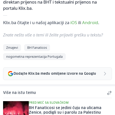
direktan prijenos na BHT i tekstualni prijenos na
portalu Klix.ba.
Klix.ba čitajte i u našoj aplikaciji za
iOS
ili
Android
.
Znate nešto više o temi ili želite prijaviti grešku u tekstu?
Zmajevi
BH Fanaticos
nogometna reprezentacija Portugala
Dodajte Klix.ba među omiljene izvore na Googlu
Više na istu temu
PRED MEČ SA SLOVAČKOM
BH Fanaticosi se jedini čuju na ulicama
Zenice, podigli su i parolu za Palestinu