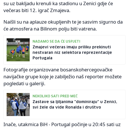
su uz bakljadu krenuli ka stadionu u Zenici gdje će
večeras biti 12. igrač Zmajeva.
Naišli su na aplauze okupljenih te je sasvim sigurno da
će atmosfera na Bilinom polju biti vatrena.
NADAMO SE DA ĆE USPJETI
Zmajevi večeras imaju priliku prekinuti
nestvaran niz selektora reprezentacije
Portugala
Fotografije organizovane bosanskohercegovačke
navijačke grupe koje je zabilježio naš reporter možete
pogledati u galeriji.
NEKOLIKO SATI PRED MEČ
Zastave sa ljiljanima "dominiraju" u Zenici,
svi žele da vide Ronalda i društvo
Inače, utakmica BiH - Portugal počinje u 20:45 sati uz