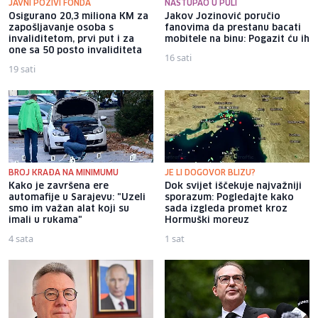
JAVNI POZIVI FONDA
NASTUPAO U PULI
Osigurano 20,3 miliona KM za
Jakov Jozinović poručio
zapošljavanje osoba s
fanovima da prestanu bacati
invaliditetom, prvi put i za
mobitele na binu: Pogazit ću ih
one sa 50 posto invaliditeta
16 sati
19 sati
BROJ KRAĐA NA MINIMUMU
JE LI DOGOVOR BLIZU?
Kako je završena ere
Dok svijet iščekuje najvažniji
automafije u Sarajevu: "Uzeli
sporazum: Pogledajte kako
smo im važan alat koji su
sada izgleda promet kroz
imali u rukama"
Hormuški moreuz
4 sata
1 sat