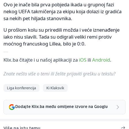
Ovo je inače bila prva pobjeda ikada u grupnoj fazi
nekog UEFA takmičenja za ekipu koja dolazi iz gradića
sa nekih pet hiljada stanovnika.
U prošlom kolu su priredili možda i veće iznenađenje
iako nisu slavili. Tada su odigrali veliki remi protiv
moćnog francuskog Lillea, bilo je 0:0.
Klix.ba čitajte i u našoj aplikaciji za
iOS
ili
Android
.
Znate nešto više o temi ili želite prijaviti grešku u tekstu?
Liga konferencija
Ki Klaksvik
Dodajte Klix.ba među omiljene izvore na Googlu
Više na istu temu