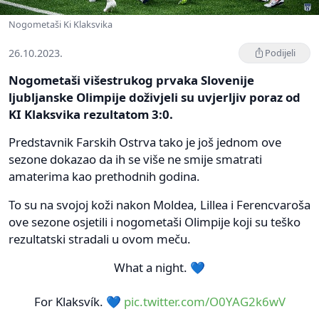
Nogometaši Ki Klaksvika
26.10.2023.
Podijeli
Nogometaši višestrukog prvaka Slovenije
ljubljanske Olimpije doživjeli su uvjerljiv poraz od
KI Klaksvika rezultatom 3:0.
Predstavnik Farskih Ostrva tako je još jednom ove
sezone dokazao da ih se više ne smije smatrati
amaterima kao prethodnih godina.
To su na svojoj koži nakon Moldea, Lillea i Ferencvaroša
ove sezone osjetili i nogometaši Olimpije koji su teško
rezultatski stradali u ovom meču.
What a night. 💙
For Klaksvík. 💙
pic.twitter.com/O0YAG2k6wV