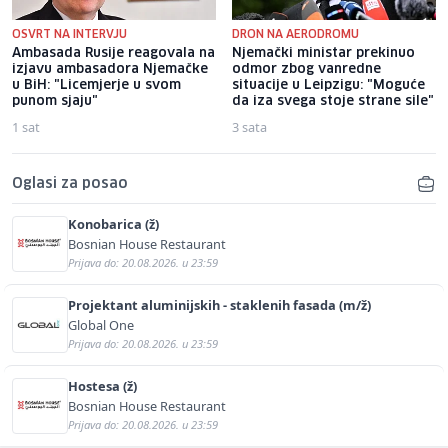
OSVRT NA INTERVJU
DRON NA AERODROMU
Ambasada Rusije reagovala na
Njemački ministar prekinuo
izjavu ambasadora Njemačke
odmor zbog vanredne
u BiH: "Licemjerje u svom
situacije u Leipzigu: "Moguće
punom sjaju"
da iza svega stoje strane sile"
1 sat
3 sata
Oglasi za posao
Konobarica (ž)
Bosnian House Restaurant
Prijava do: 20.08.2026. u 23:59
Projektant aluminijskih - staklenih fasada (m/ž)
Global One
Prijava do: 20.08.2026. u 23:59
Hostesa (ž)
Bosnian House Restaurant
Prijava do: 20.08.2026. u 23:59