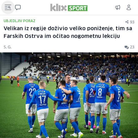
93
UBJEDLJIV PORAZ
Velikan iz regije doživio veliko poniženje, tim sa
Farskih Ostrva im očitao nogometnu lekciju
S. G.
23