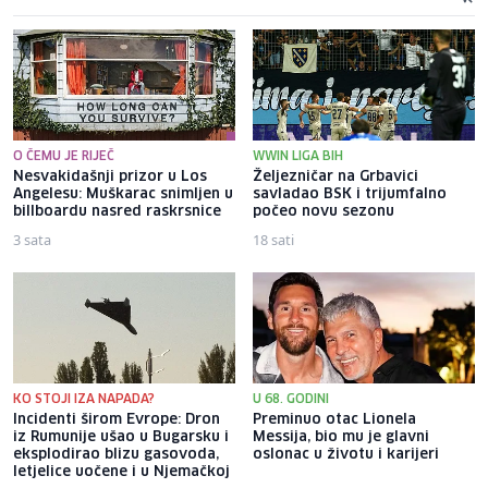
O ČEMU JE RIJEČ
WWIN LIGA BIH
Nesvakidašnji prizor u Los
Željezničar na Grbavici
Angelesu: Muškarac snimljen u
savladao BSK i trijumfalno
billboardu nasred raskrsnice
počeo novu sezonu
3 sata
18 sati
KO STOJI IZA NAPADA?
U 68. GODINI
Incidenti širom Evrope: Dron
Preminuo otac Lionela
iz Rumunije ušao u Bugarsku i
Messija, bio mu je glavni
eksplodirao blizu gasovoda,
oslonac u životu i karijeri
letjelice uočene i u Njemačkoj