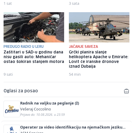
1 sat
3 sata
PREDUGO RADIO U LERU
JAČANJE SAVEZA
Zaštitari u SAD-u godinu dana
Grčki planira slanje
nisu gasili auto: Mehaničar
helikoptera Apache u Emirate:
ostao šokiran stanjem motora
Lovit će iranske dronove
iznad Dubaija
9 sati
54 min
Oglasi za posao
Radnik na valjku za peglanje (ž)
Vešeraj Coccolino
Prijava do: 10.08.2026. u 23:59
Operater za video identifikaciju na njemačkom jeziku
(m/ž)