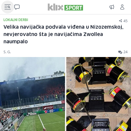
45
LOKALNI DERBI
Velika navijačka podvala viđena u Nizozemskoj,
nevjerovatno šta je navijačima Zwollea
naumpalo
S. G.
24