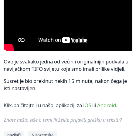
Ovo je svakako jedna od većih i originalnijih podvala u
navijačkom TIFO svijetu koje smo imali prilike vidjeli.
Susret je bio prekinut nekih 15 minuta, nakon čega je
isti nastavljen.
Klix.ba čitajte i u našoj aplikaciji za
iOS
ili
Android
.
Znate nešto više o temi ili želite prijaviti grešku u tekstu?
navijači
Nizozemska