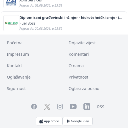
ASM Services
Prijava do: 02.09.2026. u 23:59
Diplomirani građevinski inžinjer - hidrotehnički smjer (m/
ž)
Fuel Boss
Prijava do: 20.08.2026. u 23:59
Početna
Dojavite vijest
Impressum
Komentari
Kontakt
O nama
Oglašavanje
Privatnost
Sigurnost
Oglasi za posao
Facebook
YouTube
LinkedIn
Twitter
Instagram
RSS
App Store
Google Play