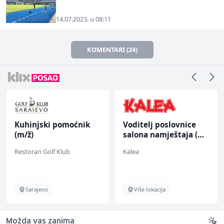
14.07.2023. u 08:11
KOMENTARI (24)
Kuhinjski pomoćnik
Voditelj poslovnice
(m/ž)
salona namještaja (m/
ž)
Restoran Golf Klub
Kalea
Sarajevo
Više lokacija
Možda vas zanima