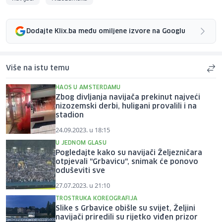
Dodajte Klix.ba među omiljene izvore na Googlu
Više na istu temu
HAOS U AMSTERDAMU
Zbog divljanja navijača prekinut najveći
nizozemski derbi, huligani provalili i na
stadion
24.09.2023. u 18:15
U JEDNOM GLASU
Pogledajte kako su navijači Željezničara
otpjevali "Grbavicu", snimak će ponovo
oduševiti sve
27.07.2023. u 21:10
TROSTRUKA KOREOGRAFIJA
Slike s Grbavice obišle su svijet, Željini
navijači priredili su rijetko viđen prizor