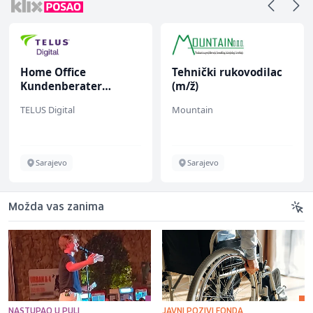
Home Office
Tehnički rukovodilac
Kundenberater
(m/ž)
(m/w/d) für ein
TELUS Digital
Mountain
renommiertes
Schuhunternehmen
Sarajevo
Sarajevo
Možda vas zanima
NASTUPAO U PULI
JAVNI POZIVI FONDA