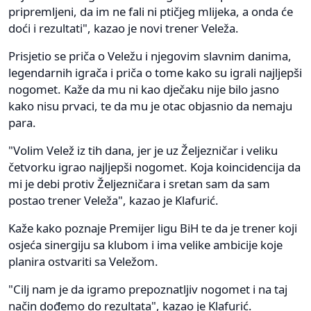
pripremljeni, da im ne fali ni ptičjeg mlijeka, a onda će
doći i rezultati", kazao je novi trener Veleža.
Prisjetio se priča o Veležu i njegovim slavnim danima,
legendarnih igrača i priča o tome kako su igrali najljepši
nogomet. Kaže da mu ni kao dječaku nije bilo jasno
kako nisu prvaci, te da mu je otac objasnio da nemaju
para.
"Volim Velež iz tih dana, jer je uz Željezničar i veliku
četvorku igrao najljepši nogomet. Koja koincidencija da
mi je debi protiv Željezničara i sretan sam da sam
postao trener Veleža", kazao je Klafurić.
Kaže kako poznaje Premijer ligu BiH te da je trener koji
osjeća sinergiju sa klubom i ima velike ambicije koje
planira ostvariti sa Veležom.
"Cilj nam je da igramo prepoznatljiv nogomet i na taj
način dođemo do rezultata", kazao je Klafurić.