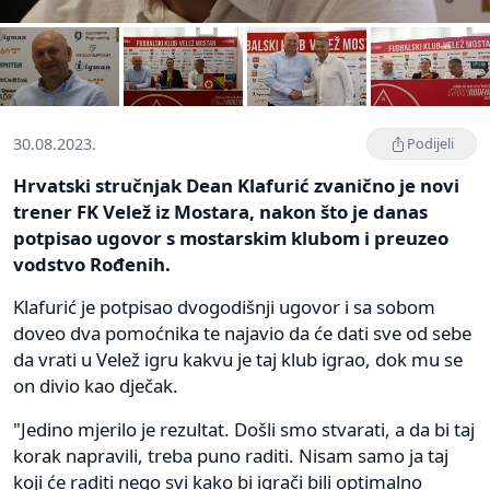
30.08.2023.
Podijeli
Hrvatski stručnjak Dean Klafurić zvanično je novi
trener FK Velež iz Mostara, nakon što je danas
potpisao ugovor s mostarskim klubom i preuzeo
vodstvo Rođenih.
Klafurić je potpisao dvogodišnji ugovor i sa sobom
doveo dva pomoćnika te najavio da će dati sve od sebe
da vrati u Velež igru kakvu je taj klub igrao, dok mu se
on divio kao dječak.
"Jedino mjerilo je rezultat. Došli smo stvarati, a da bi taj
korak napravili, treba puno raditi. Nisam samo ja taj
koji će raditi nego svi kako bi igrači bili optimalno