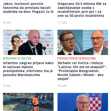
Jakov Jozinović poručio
Osigurano 20,3 miliona KM za
fanovima da prestanu bacati
zapošljavanje osoba s
mobitele na binu: Pogazit ću ih
invaliditetom, prvi put i za
one sa 50 posto invaliditeta
8 sati
11 sati
SPREMAN JE NA SVE
POVOD POSJETA BUGOJNU
Infantino zaigrao prljavo kako
Verbalni rat Vučića i Heleza:
bi sačuvao mjesto
"Lažove, što me ne uhapsiš?";
predsjednika, otkriveno šta je
"Prošetajmo Beogradom,
ponudio Marokancima
Novim Sadom i Nišom - ako
smiješ"
8 sati
14 sati