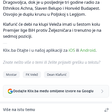
Dragovoljca, dok je u posljednje tri godine radio za
Ethnikos Achna, Slaven Belupo i Honvéd Budapest.
Osvojio je duplu krunu u Poljskoj s Legijom.
Klafurić će debi na klupi Veleža imati u šestom kolu
Premijer lige BiH protiv Željezničara i trenutno je na
sedmoj poziciji.
Klix.ba čitajte i u našoj aplikaciji za
iOS
ili
Android
.
Znate nešto više o temi ili želite prijaviti grešku u tekstu?
Mostar
FK Velež
Dean Klafurić
Dodajte Klix.ba među omiljene izvore na Googlu
Više na istu temu