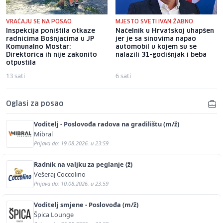
VRAĆAJU SE NA POSAO
MJESTO SVETI IVAN ŽABNO
Inspekcija poništila otkaze
Načelnik u Hrvatskoj uhapšen
radnicima Bošnjacima u JP
jer je sa sinovima napao
Komunalno Mostar:
automobil u kojem su se
Direktorica ih nije zakonito
nalazili 31-godišnjak i beba
otpustila
13 sati
6 sati
Oglasi za posao
Voditelj - Poslovođa radova na gradilištu (m/ž)
Mibral
Prijava do: 19.08.2026. u 23:59
Radnik na valjku za peglanje (ž)
Vešeraj Coccolino
Prijava do: 10.08.2026. u 23:59
Voditelj smjene - Poslovođa (m/ž)
Špica Lounge