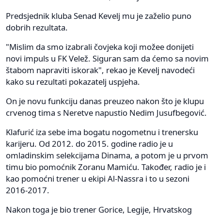
Predsjednik kluba Senad Kevelj mu je zaželio puno
dobrih rezultata.
"Mislim da smo izabrali čovjeka koji možee donijeti
novi impuls u FK Velež. Siguran sam da ćemo sa novim
štabom napraviti iskorak", rekao je Kevelj navodeći
kako su rezultati pokazatelj uspjeha.
On je novu funkciju danas preuzeo nakon što je klupu
crvenog tima s Neretve napustio Nedim Jusufbegović.
Klafurić iza sebe ima bogatu nogometnu i trenersku
karijeru. Od 2012. do 2015. godine radio je u
omladinskim selekcijama Dinama, a potom je u prvom
timu bio pomoćnik Zoranu Mamiću. Također, radio je i
kao pomoćni trener u ekipi Al-Nassra i to u sezoni
2016-2017.
Nakon toga je bio trener Gorice, Legije, Hrvatskog