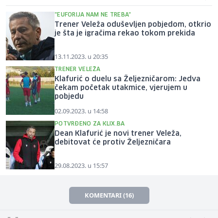
"EUFORIJA NAM NE TREBA"
Trener Veleža oduševljen pobjedom, otkrio
je šta je igračima rekao tokom prekida
13.11.2023. u 20:35
TRENER VELEŽA
Klafurić o duelu sa Željezničarom: Jedva
čekam početak utakmice, vjerujem u
pobjedu
02.09.2023. u 14:58
POTVRĐENO ZA KLIX.BA
Dean Klafurić je novi trener Veleža,
debitovat će protiv Željezničara
29.08.2023. u 15:57
KOMENTARI (16)