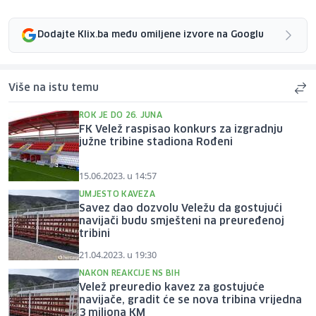
Dodajte Klix.ba među omiljene izvore na Googlu
Više na istu temu
ROK JE DO 26. JUNA
FK Velež raspisao konkurs za izgradnju
južne tribine stadiona Rođeni
15.06.2023. u 14:57
UMJESTO KAVEZA
Savez dao dozvolu Veležu da gostujući
navijači budu smješteni na preuređenoj
tribini
21.04.2023. u 19:30
NAKON REAKCIJE NS BIH
Velež preuredio kavez za gostujuće
navijače, gradit će se nova tribina vrijedna
3 miliona KM