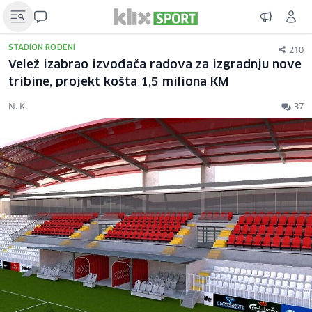
210
STADION ROĐENI
Velež izabrao izvođača radova za izgradnju nove
tribine, projekt košta 1,5 miliona KM
N. K.
37