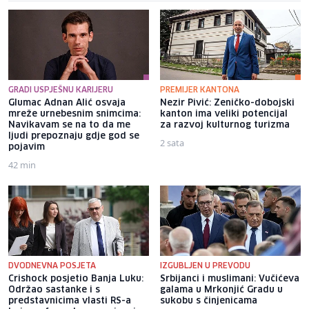
GRADI USPJEŠNU KARIJERU
PREMIJER KANTONA
Glumac Adnan Alić osvaja
Nezir Pivić: Zeničko-dobojski
mreže urnebesnim snimcima:
kanton ima veliki potencijal
Navikavam se na to da me
za razvoj kulturnog turizma
ljudi prepoznaju gdje god se
2 sata
pojavim
42 min
DVODNEVNA POSJETA
IZGUBLJEN U PREVODU
Crishock posjetio Banja Luku:
Srbijanci i muslimani: Vučićeva
Održao sastanke i s
galama u Mrkonjić Gradu u
predstavnicima vlasti RS-a
sukobu s činjenicama