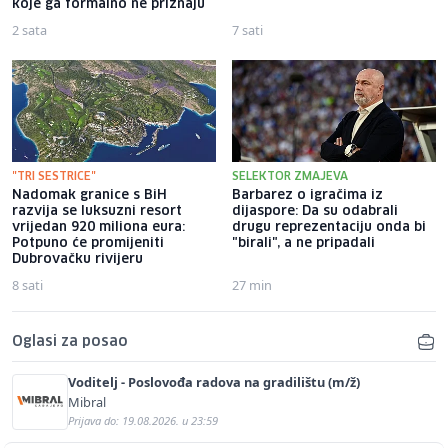
koje ga formalno ne priznaju
2 sata
7 sati
"TRI SESTRICE"
SELEKTOR ZMAJEVA
Nadomak granice s BiH
Barbarez o igračima iz
razvija se luksuzni resort
dijaspore: Da su odabrali
vrijedan 920 miliona eura:
drugu reprezentaciju onda bi
Potpuno će promijeniti
"birali", a ne pripadali
Dubrovačku rivijeru
8 sati
27 min
Oglasi za posao
Voditelj - Poslovođa radova na gradilištu (m/ž)
Mibral
Prijava do: 19.08.2026. u 23:59