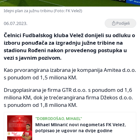
Idejni plan za južnu tribinu (Foto: FK Velež)
06.07.2023.
Podijeli
Čelnici Fudbalskog kluba Velež donijeli su odluku o
izboru ponuđača za izgradnju južne tribine na
stadionu Rođeni nakon provedenog postupka u
vezi s javnim pozivom.
Kao prvorangirana izabrana je kompanija Amitea d.o.o.
s ponudom od 1,5 miliona KM.
Drugoplasirana je firma GTR d.o.o. s ponudom od 1,6
miliona KM, dok je trećerangirana firma Džekos d.o.o.
s ponudom od 1,8 miliona KM.
"DOBRODOŠAO, MIHAEL"
Mihael Mlinarić novi nogometaš FK Velež,
potpisao je ugovor na dvije godine