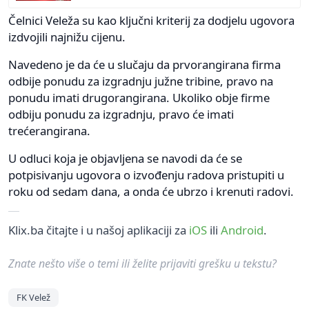
Čelnici Veleža su kao ključni kriterij za dodjelu ugovora
izdvojili najnižu cijenu.
Navedeno je da će u slučaju da prvorangirana firma
odbije ponudu za izgradnju južne tribine, pravo na
ponudu imati drugorangirana. Ukoliko obje firme
odbiju ponudu za izgradnju, pravo će imati
trećerangirana.
U odluci koja je objavljena se navodi da će se
potpisivanju ugovora o izvođenju radova pristupiti u
roku od sedam dana, a onda će ubrzo i krenuti radovi.
Klix.ba čitajte i u našoj aplikaciji za
iOS
ili
Android
.
Znate nešto više o temi ili želite prijaviti grešku u tekstu?
FK Velež