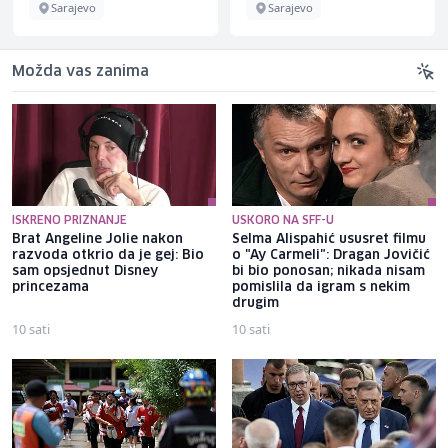
Sarajevo
Sarajevo
Možda vas zanima
ISKRENO PRIZNANJE
USKORO NA SFF-U
Brat Angeline Jolie nakon
Selma Alispahić ususret filmu
razvoda otkrio da je gej: Bio
o "Ay Carmeli": Dragan Jovičić
sam opsjednut Disney
bi bio ponosan; nikada nisam
princezama
pomislila da igram s nekim
drugim
10 sati
10 sati