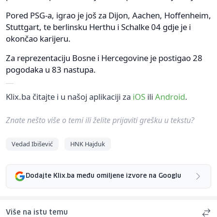
Pored PSG-a, igrao je još za Dijon, Aachen, Hoffenheim,
Stuttgart, te berlinsku Herthu i Schalke 04 gdje je i
okončao karijeru.
Za reprezentaciju Bosne i Hercegovine je postigao 28
pogodaka u 83 nastupa.
Klix.ba čitajte i u našoj aplikaciji za
iOS
ili
Android
.
Znate nešto više o temi ili želite prijaviti grešku u tekstu?
Vedad Ibišević
HNK Hajduk
Dodajte Klix.ba među omiljene izvore na Googlu
Više na istu temu