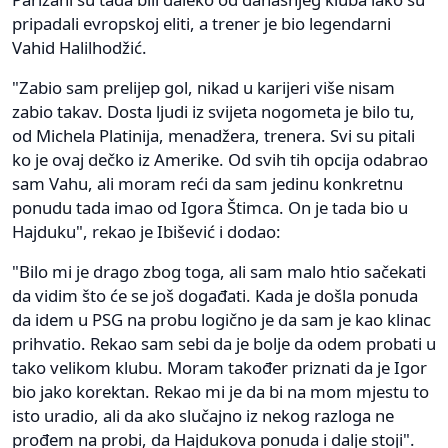
pripadali evropskoj eliti, a trener je bio legendarni
Vahid Halilhodžić.
"Zabio sam prelijep gol, nikad u karijeri više nisam
zabio takav. Dosta ljudi iz svijeta nogometa je bilo tu,
od Michela Platinija, menadžera, trenera. Svi su pitali
ko je ovaj dečko iz Amerike. Od svih tih opcija odabrao
sam Vahu, ali moram reći da sam jedinu konkretnu
ponudu tada imao od Igora Štimca. On je tada bio u
Hajduku", rekao je Ibišević i dodao:
"Bilo mi je drago zbog toga, ali sam malo htio sačekati
da vidim što će se još događati. Kada je došla ponuda
da idem u PSG na probu logično je da sam je kao klinac
prihvatio. Rekao sam sebi da je bolje da odem probati u
tako velikom klubu. Moram također priznati da je Igor
bio jako korektan. Rekao mi je da bi na mom mjestu to
isto uradio, ali da ako slučajno iz nekog razloga ne
prođem na probi, da Hajdukova ponuda i dalje stoji".