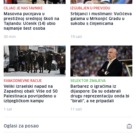
CILJAO JE NASTAVNIKE
IZGUBLJEN U PREVODU
Masovna pucnjava u
Srbijanci i muslimani: Vučićeva
prestižnoj srednjoj školi na
galama u Mrkonjić Gradu u
Tajlandu: Učenik (14) ubio
sukobu s činjenicama
najmanje šest osoba
30 min
19 sati
SVAKODNEVNE RACIJE
SELEKTOR ZMAJEVA
Veliki izraelski napad na
Barbarez o igračima iz
Zapadnoj obali: Više od 50
dijaspore: Da su odabrali
Palestinaca povrijeđeno u
drugu reprezentaciju onda bi
izbjegličkom kampu
"birali", a ne pripadali
1 sat
11 sati
Oglasi za posao