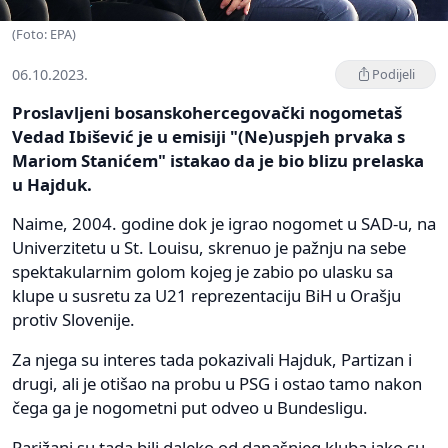
(Foto: EPA)
06.10.2023.
Podijeli
Proslavljeni bosanskohercegovački nogometaš
Vedad Ibišević je u emisiji "(Ne)uspjeh prvaka s
Mariom Stanićem" istakao da je bio blizu prelaska
u Hajduk.
Naime, 2004. godine dok je igrao nogomet u SAD-u, na
Univerzitetu u St. Louisu, skrenuo je pažnju na sebe
spektakularnim golom kojeg je zabio po ulasku sa
klupe u susretu za U21 reprezentaciju BiH u Orašju
protiv Slovenije.
Za njega su interes tada pokazivali Hajduk, Partizan i
drugi, ali je otišao na probu u PSG i ostao tamo nakon
čega ga je nogometni put odveo u Bundesligu.
Parižani su tada bili daleko od današnjeg kluba iako su