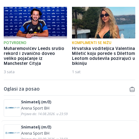
POTVRĐENO
KOMPLIMENTI SE NIŽU
Muharemovićev Leeds srušio
Hrvatska voditeljica Valentina
rekord i zvanično doveo
Miletić koju porede s Dilettom
veliko pojačanje iz
Leotom oduševila pozirajući u
Manchester Cityja
bikiniju
3 sata
1 sat
Oglasi za posao
Snimatelj (m/ž)
Arena Sport BH
Prijava do: 14.08.2026. u 23:59
Snimatelj (m/ž)
Arena Sport BH
Prijava do: 03.09.2026. u 23:59