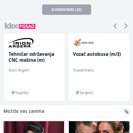
KOMENTARI (22)
Tehničar održavanja
Vozač autobusa (m/ž)
CNC mašina (m)
Irion Argerr
Travel-Trans
Vogošća
Sarajevo
Možda vas zanima