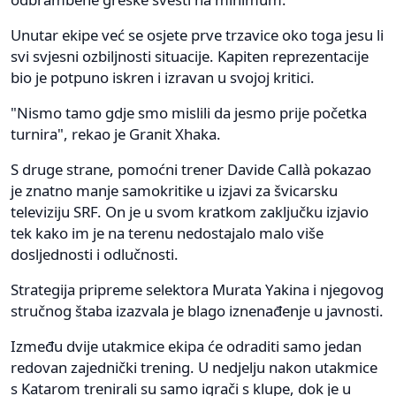
Unutar ekipe već se osjete prve trzavice oko toga jesu li
svi svjesni ozbiljnosti situacije. Kapiten reprezentacije
bio je potpuno iskren i izravan u svojoj kritici.
"Nismo tamo gdje smo mislili da jesmo prije početka
turnira", rekao je Granit Xhaka.
S druge strane, pomoćni trener Davide Callà pokazao
je znatno manje samokritike u izjavi za švicarsku
televiziju SRF. On je u svom kratkom zaključku izjavio
tek kako im je na terenu nedostajalo malo više
dosljednosti i odlučnosti.
Strategija pripreme selektora Murata Yakina i njegovog
stručnog štaba izazvala je blago iznenađenje u javnosti.
Između dvije utakmice ekipa će odraditi samo jedan
redovan zajednički trening. U nedjelju nakon utakmice
s Katarom trenirali su samo igrači s klupe, dok je u