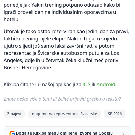
ponedjeljak Yakin trening potpuno otkazao kako bi
igrači proveli dan na individualnim oporavcima u
hotelu.
Utorak je tako ostao rezerviran kao jedini dan za pravi,
taktički trening cijele ekipe. Nakon toga, u srijedu
ujutro slijedi još samo lakši završni rad, a potom
reprezentacija Švicarske autobusom putuje za Los
Angeles, gdje ih u četvrtak čeka ključni meč protiv
Bosne i Hercegovine.
Klix.ba čitajte i u našoj aplikaciji za
iOS
ili
Android
.
Znate nešto više o temi ili želite prijaviti grešku u tekstu?
Zmajevi
nogometna reprezentacija Švicarske
SP 2026
Dodajte Klix.ba među omiljene izvore na Googlu