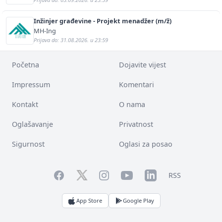
Inžinjer građevine - Projekt menadžer (m/ž)
MH-Ing
Prijava do: 31.08.2026. u 23:59
Početna
Dojavite vijest
Impressum
Komentari
Kontakt
O nama
Oglašavanje
Privatnost
Sigurnost
Oglasi za posao
Facebook
YouTube
LinkedIn
Twitter
Instagram
RSS
App Store
Google Play