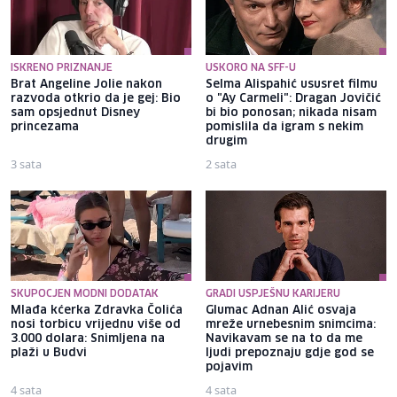
ISKRENO PRIZNANJE
USKORO NA SFF-U
Brat Angeline Jolie nakon
Selma Alispahić ususret filmu
razvoda otkrio da je gej: Bio
o "Ay Carmeli": Dragan Jovičić
sam opsjednut Disney
bi bio ponosan; nikada nisam
princezama
pomislila da igram s nekim
drugim
3 sata
2 sata
SKUPOCJEN MODNI DODATAK
GRADI USPJEŠNU KARIJERU
Mlađa kćerka Zdravka Čolića
Glumac Adnan Alić osvaja
nosi torbicu vrijednu više od
mreže urnebesnim snimcima:
3.000 dolara: Snimljena na
Navikavam se na to da me
plaži u Budvi
ljudi prepoznaju gdje god se
pojavim
4 sata
4 sata