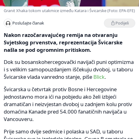
Granit Xhaka tokom utakmice između Katara i Švicarske (Foto: EPA-EFE)
Podijeli
Poslušajte članak
Nakon razočaravajućeg remija na otvaranju
Svjetskog prvenstva, reprezentacija Švicarske
našla se pod ogromnim pritiskom.
Dok su bosanskohercegovački navijači puni optimizma
i s velikim samopouzdanjem iščekuju dvoboj, u taboru
Švicarske vlada vanredno stanje, piše
Blick
.
Švicarska u četvrtak protiv Bosne i Hercegovine
jednostavno mora ići na pobjedu ako želi izbjeći
dramatičan i neizvjestan dvoboj u zadnjem kolu protiv
domaćina Kanade pred 54.000 fanatičnih navijača u
Vancouveru.
Prije samo dvije sedmice i polaska u SAD, u taboru
Švicarske sve je izgledalo idealno. Grupa B smatrala se,