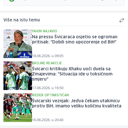
Više na istu temu
YAKIN NAJAVIO
Na pressu Švicaraca osjetio se ogroman
pritisak: "Dobili smo upozorenje od BiH"
18.06.2026. u 09:05
BROJNE REAKCIJE
Švicarci kritikuju Xhaku uoči duela sa
Zmajevima: "Situacija ide u toksičnom
smjeru"
17.06.2026. u 16:50
RIEDER OPTIMISTIČAN
Švicarski veznjak: Jedva čekam utakmicu
protiv BiH, imamo veliku količinu kvaliteta
16.06.2026. u 20:40