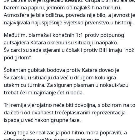
barem na papiru, jednom od najlakših na turniru.
Atmosfera je bila odlična, povreda nije bilo, a javnost je
najavljivala najuspješnije Svjetsko prvenstvo u historiji.
Međutim, blamaža i konačnih 1:1 protiv potpunog
autsajdera Katara okrenuli su situaciju naopako.
Švicarci su sada stjerani u ćošak i protiv BiH imaju "nož
pod grlom".
Šokantan gubitak bodova protiv Katara doveo je
Švicarsku u situaciju da već u drugom kolu igra
utakmicu turnira. Za siguran plasman u nokaut-fazu
trebat će im najmanje četiri boda.
Tri remija vjerojatno neće biti dovoljna, s obzirom na to
da četiri od dvanaest trećeplasiranih reprezentacija
ispadaju već nakon grupne faze.
Zbog toga se realizacija pod hitno mora popraviti, a
odbrambene greške svesti na minimum.