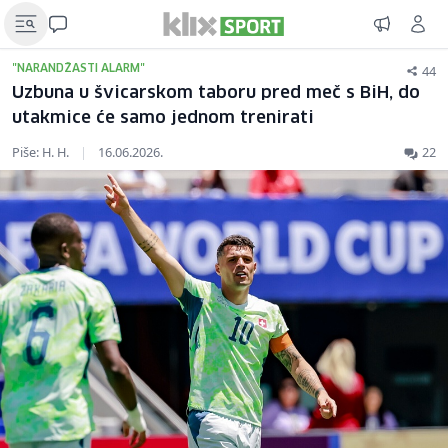
44
"NARANDŽASTI ALARM"
Uzbuna u švicarskom taboru pred meč s BiH, do
utakmice će samo jednom trenirati
Piše: H. H.
|
16.06.2026.
22